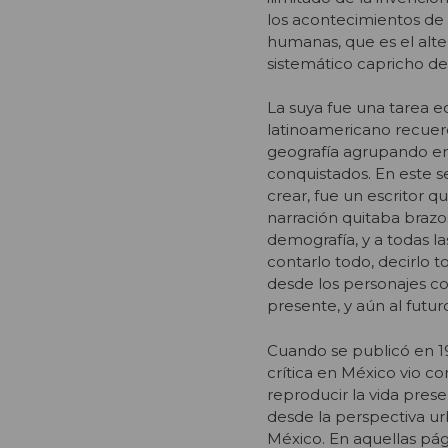
los acontecimientos de l
humanas, que es el alter
sistemático capricho del
La suya fue una tarea ec
latinoamericano recuer
geografía agrupando en 
conquistados. En este s
crear, fue un escritor q
narración quitaba brazos 
demografía, y a todas l
contarlo todo, decirlo t
desde los personajes co
presente, y aún al futu
Cuando se publicó en 19
crítica en México vio c
reproducir la vida pre
desde la perspectiva ur
México. En aquellas pág