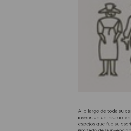
A lo largo de toda su ca
invención un instrumento
espejos que fue su escrit
ilimitado de la invenció