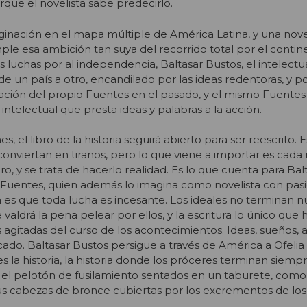
rque el novelista sabe predecirlo.
aginación en el mapa múltiple de América Latina, y una no
e esa ambición tan suya del recorrido total por el contin
s luchas por al independencia, Baltasar Bustos, el intelectua
ta de un país a otro, encandilado por las ideas redentoras, y
ación del propio Fuentes en el pasado, y el mismo Fuentes
 intelectual que presta ideas y palabras a la acción.
s, el libro de la historia seguirá abierto para ser reescrito.
 conviertan en tiranos, pero lo que viene a importar es ca
ro, y se trata de hacerlo realidad. Es lo que cuenta para Bal
a Fuentes, quien además lo imagina como novelista con pas
 es que toda lucha es incesante. Los ideales no terminan 
aldrá la pena pelear por ellos, y la escritura lo único que h
 agitadas del curso de los acontecimientos. Ideas, sueños, 
do. Baltasar Bustos persigue a través de América a Ofeli
s la historia, la historia donde los próceres terminan siemp
 el pelotón de fusilamiento sentados en un taburete, como
us cabezas de bronce cubiertas por los excrementos de los