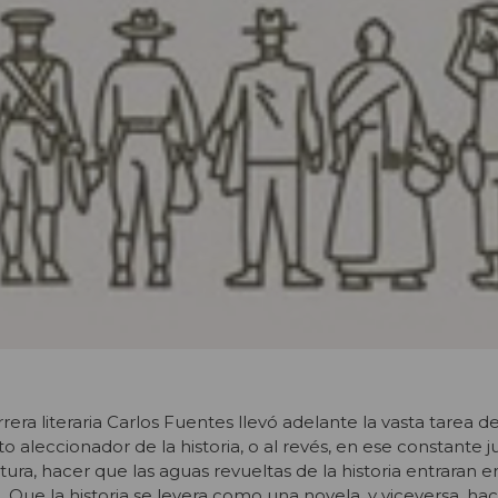
rrera literaria Carlos Fuentes llevó adelante la vasta tarea d
 aleccionador de la historia, o al revés, en ese constante 
ura, hacer que las aguas revueltas de la historia entraran en 
n. Que la historia se leyera como una novela, y viceversa, h