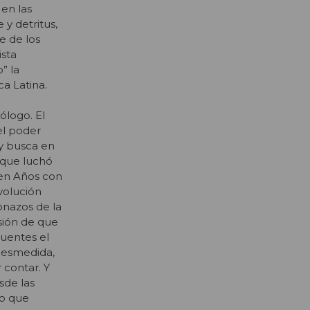
en las
 y detritus,
e de los
ista
” la
a Latina.
ólogo. El
el poder
 y busca en
 que luchó
o en Años con
volución
onazos de la
sión de que
Fuentes el
 desmedida,
 contar. Y
sde las
ro que