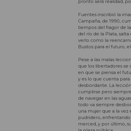
pronto será realidad, po
Fuentes inscribió la im
Campaña, de 1990, cumpl
tiempos del fragor de la
del río de la Plata, sal
verlo como la reencarn
Bustos para el futuro, el
Pese a las malas leccione
que los libertadores se
en que se piensa el futu
y es lo que cuenta par
desbordante. La lección
cumplirse pero siempre v
de navegar en las aguas
todo va siempre desboca
una mujer que a la vez e
pudridero, enfrentando
merced, y por último, s
la plaza pública.