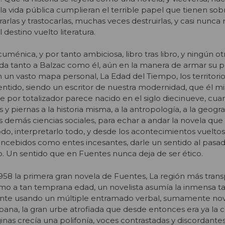
a vida pública cumplieran el terrible papel que tienen sobr
arlas y trastocarlas, muchas veces destruirlas, y casi nunca r
 destino vuelto literatura.
uménica, y por tanto ambiciosa, libro tras libro, y ningún ot
da tanto a Balzac como él, aún en la manera de armar su p
un vasto mapa personal, La Edad del Tiempo, los territori
entido, siendo un escritor de nuestra modernidad, que él 
ue por totalizador parece nacido en el siglo diecinueve, cua
y piernas a la historia misma, a la antropología, a la geograf
as demás ciencias sociales, para echar a andar la novela qu
odo, interpretarlo todo, y desde los acontecimientos vueltos 
ncebidos como entes incesantes, darle un sentido al pasado
ro. Un sentido que en Fuentes nunca deja de ser ético.
58 la primera gran novela de Fuentes, La región más trans
omo a tan temprana edad, un novelista asumía la inmensa t
sente usando un múltiple entramado verbal, sumamente no
bana, la gran urbe atrofiada que desde entonces era ya la 
inas crecía una polifonía, voces contrastadas y discordante