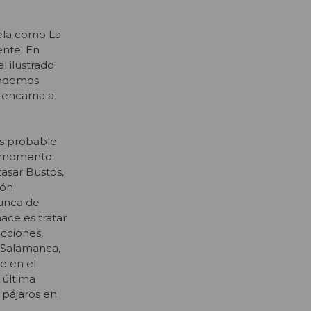
vela como La
ente. En
l ilustrado
 podemos
 encarna a
 Es probable
da momento
tasar Bustos,
ión
nunca de
ace es tratar
acciones,
a Salamanca,
re en el
 última
 pájaros en