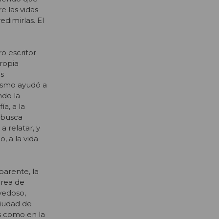
e las vidas
edimirlas. El
ro escritor
ropia
os
mismo ayudó a
ndo la
ía, a la
e busca
a relatar, y
, a la vida
parente, la
area de
vedoso,
ciudad de
s como en la