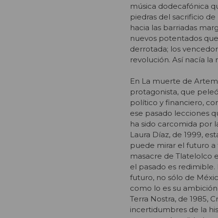
música dodecafónica que
piedras del sacrificio de
hacia las barriadas mar
nuevos potentados que tr
derrotada; los vencedore
revolución. Así nacía l
En La muerte de Artemio
protagonista, que peleó 
político y financiero, 
ese pasado lecciones qu
ha sido carcomida por la
Laura Díaz, de 1999, es
puede mirar el futuro a 
masacre de Tlatelolco e
el pasado es redimible. 
futuro, no sólo de Méxi
como lo es su ambición 
Terra Nostra, de 1985, C
incertidumbres de la hist