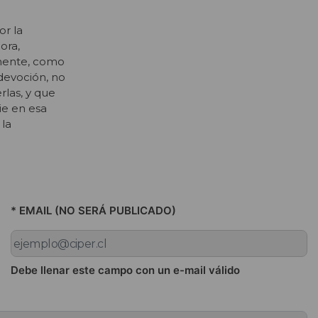
or la
ora,
inente, como
devoción, no
rlas, y que
ie en esa
 la
* EMAIL (NO SERÁ PUBLICADO)
Debe llenar este campo con un e-mail válido