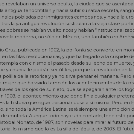
 revelaban un universo oculto, la ciudad que se asentaba 
 la antigua Tenochtitlán y hacía subir su sabia secreta, sangre
ginales pobladas por inmigrantes campesinos, y hacia la urb
as la ya antigua revolución sustituían a la vieja clase porfir
s pobres se habían vuelto ricos y habían “institucionalizado
a novela moderna, no sólo en México, sino también en Améric
 Cruz, publicada en 1962, la polifonía se convierte en mon
en las filas revolucionarias, y que ha llegado a la cúspide d
contempla con cinismo el pasado desde su lecho de muerte,
e ya nunca le podrán ser útiles, porque la revolución en la
 polilla de la retórica y ya no sirve pensar el mañana. Per
ta mujer que ha vivido también los acontecimientos de la re
través de los ojos de su nieto, que se apagarán ante los fog
n 1968, el acontecimiento que pone fin a cualquier preten
Es la historia que sigue traicionándose a sí misma. Pero en 
co, sino toda la América Latina, será siempre una ambición
de contarla. Aunque todo haya sido contado, todo está por
ristóbal Nonato, de 1987, son novelas para mirar al futuro de
oria, lo mismo que lo es La silla del águila, de 2003. El futu