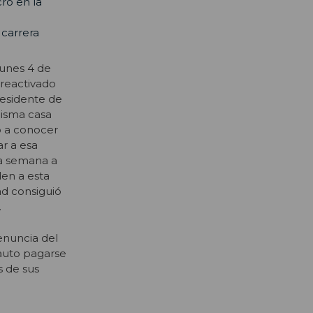
ro en la
 carrera
lunes 4 de
a reactivado
residente de
misma casa
o a conocer
r a esa
ta semana a
den a esta
ad consiguió
.
enuncia del
 auto pagarse
s de sus