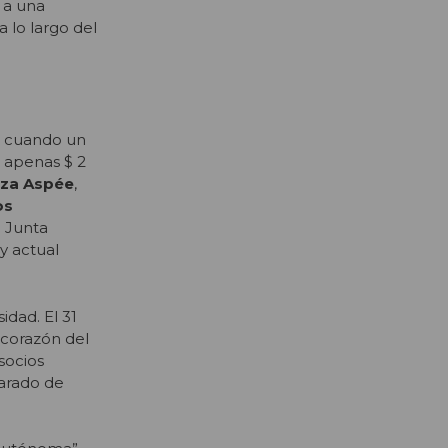
 a una
 lo largo del
8, cuando un
 apenas $ 2
eza Aspée
,
os
a Junta
y actual
idad. El 31
 corazón del
socios
parado de