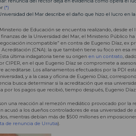
ar: renuncia del rector deja en evidencia cómo opera el luc
or
(*)
niversidad del Mar describe el daño que hizo el lucro en la
Ministerio de Educación se encuentra realizando, desde el 
s finanzas de la Universidad del Mar, el Ministerio Público h
negociación incompatible” en contra de Eugenio Díaz, ex p
 Acreditación (CNA); la que también tiene su foco en esa 
Esta última indagatoria tiene su origen
en un contrato
, dad
or CIPER, en el que Eugenio Díaz se compromete a asesora
gre acreditarse. Los allanamientos efectuados por la PDI es
iversidad, y a la casa y oficina de Eugenio Díaz, correspon
encia busca determinar si la acreditación que esa universid
ida por los pagos que recibió, tiempo después, Eugenio Díaz
son una reacción al remezón mediático provocado por la r
ien acusó a los dueños controladores de esa universidad de
ndos, mientras debían más de $500 millones en imposicione
rta de renuncia de Urrutia
).