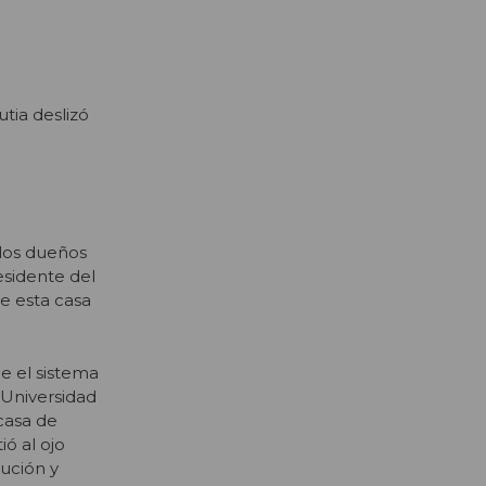
tia deslizó
 los dueños
residente del
ue esta casa
ue el sistema
 Universidad
casa de
ó al ojo
tución y