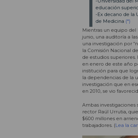
-Universidad del M
educación superi
-Ex decano de la U
de Medicina
(*)
Mientras un equipo del 
junio, una auditoría a la
una investigación por “
la Comisión Nacional de
de estudios superiores. 
en enero de este año p
institución para que lo
la dependencias de la un
investigación que en es
en 2010, se vio favorec
Ambas investigaciones 
rector Raúl Urrutia, qu
$600 millones en arrie
trabajadores. (
Lea la ca