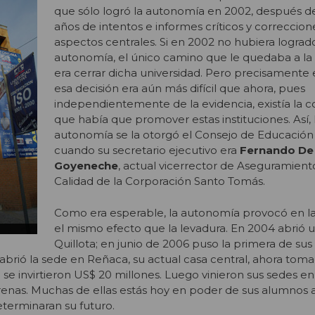
que sólo logró la autonomía en 2002, después d
años de intentos e informes críticos y correccion
aspectos centrales. Si en 2002 no hubiera logrado
autonomía, el único camino que le quedaba a la
era cerrar dicha universidad. Pero precisamente 
esa decisión era aún más difícil que ahora, pues
independientemente de la evidencia, existía la c
que había que promover estas instituciones. Así, 
autonomía se la otorgó el Consejo de Educación
cuando su secretario ejecutivo era
Fernando De 
Goyeneche
, actual vicerrector de Aseguramient
Calidad de la Corporación Santo Tomás.
Como era esperable, la autonomía provocó en la
el mismo efecto que la levadura. En 2004 abrió 
Quillota; en junio de 2006 puso la primera de sus
brió la sede en Reñaca, su actual casa central, ahora toma
o se invirtieron US$ 20 millones. Luego vinieron sus sedes 
renas. Muchas de ellas estás hoy en poder de sus alumnos a
eterminaran su futuro.