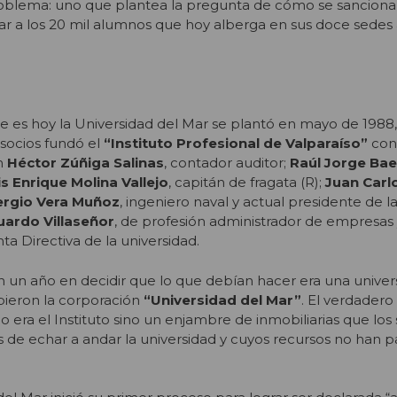
blema: uno que plantea la pregunta de cómo se sanciona
car a los 20 mil alumnos que hoy alberga en sus doce sedes a
ue es hoy la Universidad del Mar se plantó en mayo de 198
socios fundó el
“Instituto Profesional de Valparaíso”
con
an
Héctor Zúñiga Salinas
, contador auditor;
Raúl Jorge Ba
is Enrique Molina Vallejo
, capitán de fragata (R);
Juan Carl
ergio Vera Muñoz
, ingeniero naval y actual presidente de l
uardo Villaseñor
, de profesión administrador de empresas 
ta Directiva de la universidad.
 un año en decidir que lo que debían hacer era una univers
bieron la corporación
“Universidad del Mar”
. El verdadero
 era el Instituto sino un enjambre de inmobiliarias que los 
de echar a andar la universidad y cuyos recursos no han 