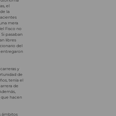
 “autónoma”
s, el
de la
nacientes
 una mera
el Fisco no
. Si pasaban
an libres
cionario del
e entregaron
carreras y
ortunidad de
os, tenía el
carrera de
. Además,
”, que hacen
s ámbitos