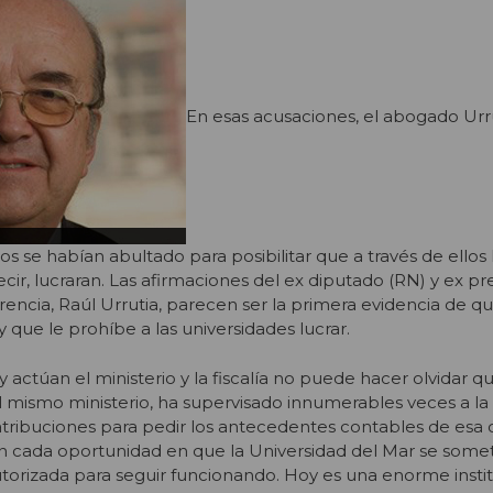
En esas acusaciones, el abogado Urru
os se habían abultado para posibilitar que a través de ellos
 decir, lucraran. Las afirmaciones del ex diputado (RN) y ex p
rencia, Raúl Urrutia, parecen ser la primera evidencia de q
ey que le prohíbe a las universidades lucrar.
actúan el ministerio y la fiscalía no puede hacer olvidar q
l mismo ministerio, ha supervisado innumerables veces a la
 atribuciones para pedir los antecedentes contables de esa 
n cada oportunidad en que la Universidad del Mar se someti
autorizada para seguir funcionando. Hoy es una enorme insti