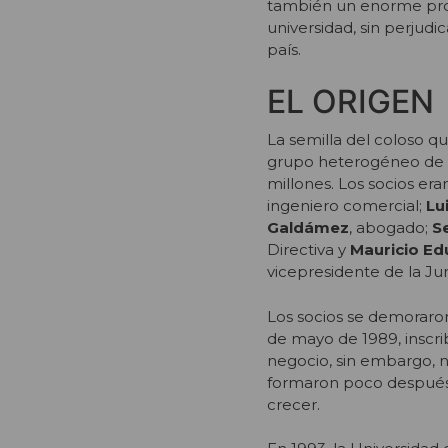
también un enorme pro
universidad, sin perjudi
país.
EL ORIGEN
La semilla del coloso q
grupo heterogéneo de 
millones. Los socios er
ingeniero comercial;
Lu
Galdámez
, abogado;
S
Directiva y
Mauricio Ed
vicepresidente de la Jun
Los socios se demoraron
de mayo de 1989, inscri
negocio, sin embargo, no
formaron poco después 
crecer.