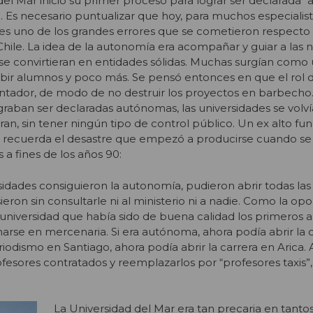
 del Mar inició su primer proceso para lograr ser declarada
. Es necesario puntualizar que hoy, para muchos especialista
s uno de los grandes errores que se cometieron respecto 
hile. La idea de la autonomía era acompañar y guiar a las 
se convirtieran en entidades sólidas. Muchas surgían como
bir alumnos y poco más. Se pensó entonces en que el rol d
rientador, de modo de no destruir los proyectos en barbecho
lograban ser declaradas autónomas, las universidades se volví
ran, sin tener ningún tipo de control público. Un ex alto fun
n recuerda el desastre que empezó a producirse cuando s
 a fines de los años 90:
sidades consiguieron la autonomía, pudieron abrir todas las 
ieron sin consultarle ni al ministerio ni a nadie. Como la op
universidad que había sido de buena calidad los primeros añ
marse en mercenaria. Si era autónoma, ahora podía abrir la 
riodismo en Santiago, ahora podía abrir la carrera en Arica
ofesores contratados y reemplazarlos por “profesores taxis
La Universidad del Mar era tan precaria en tanto