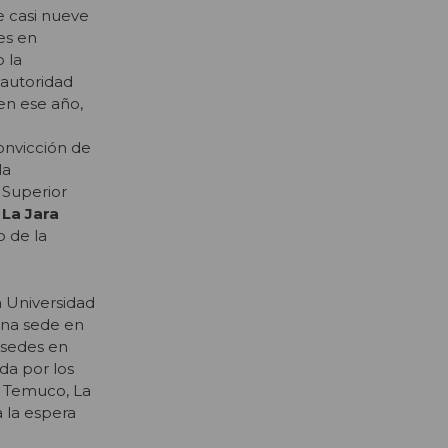
e casi nueve
es en
 la
 autoridad
en ese año,
onvicción de
la
 Superior
La Jara
o de la
 Universidad
una sede en
 sedes en
da por los
en Temuco, La
 la espera