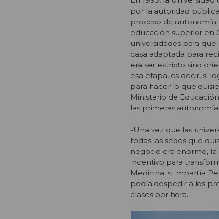
En 1993, la Universidad
por la autoridad pública
proceso de autonomía e
educación superior en C
universidades para que 
casa adaptada para reci
era ser estricto sino o
esa etapa, es decir, si 
para hacer lo que quisie
Ministerio de Educació
las primeras autonomías
-Una vez que las univer
todas las sedes que quis
negocio era enorme, la 
incentivo para transfor
Medicina; si impartía Pe
podía despedir a los pr
clases por hora.