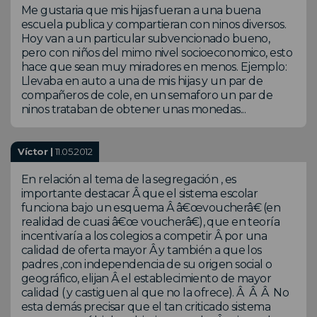
Me gustaria que mis hijas fueran a una buena
escuela publica y compartieran con ninos diversos.
Hoy van a un particular subvencionado bueno,
pero con niños del mimo nivel socioeconomico, esto
hace que sean muy miradores en menos. Ejemplo:
Llevaba en auto a una de mis hijas y un par de
compañeros de cole, en un semaforo un par de
ninos trataban de obtener unas monedas...
Víctor |
11.05.2012
En relación al tema de la segregación , es
importante destacar Â que el sistema escolar
funciona bajo un esquema Â â€œvoucherâ€ (en
realidad de cuasi â€œ voucherâ€), que en teoría
incentivaría a los colegios a competir Â por una
calidad de oferta mayor Â y también a que los
padres ,con independencia de su origen social o
geográfico, elijan Â el establecimiento de mayor
calidad ( y castiguen al que no la ofrece). Â Â Â No
esta demás precisar que el tan criticado sistema