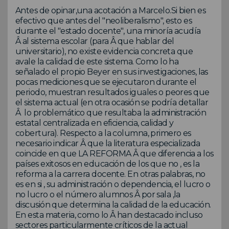
Antes de opinar,una acotación a Marcelo.Si bien es
efectivo que antes del "neoliberalismo", esto es
durante el "estado docente", una minoría acudía
Â al sistema escolar (para Â que hablar del
universitario), no existe evidencia concreta que
avale la calidad de este sistema. Como lo ha
señalado el propio Beyer en sus investigaciones, las
pocas mediciones que se ejecutaron durante el
periodo, muestran resultados iguales o peores que
el sistema actual (en otra ocasión se podría detallar
Â lo problemático que resultaba la administración
estatal centralizada en eficiencia, calidad y
cobertura). Respecto a la columna, primero es
necesario indicar Â que la literatura especializada
coincide en que LA REFORMA Â que diferencia a los
países exitosos en educación de los que no , es la
reforma a la carrera docente. En otras palabras, no
es en si , su administración o dependencia, el lucro o
no lucro o el número alumnos Â por sala ,la
discusión que determina la calidad de la educación.
En esta materia, como lo Â han destacado incluso
sectores particularmente críticos de la actual