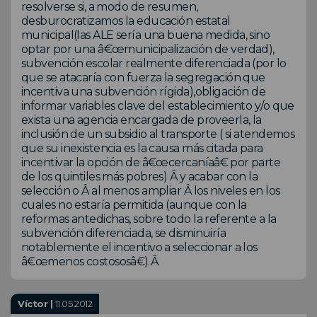
resolverse si, a modo de resumen,
desburocratizamos la educación estatal
municipal(las ALE sería una buena medida, sino
optar por una â€œmunicipalización de verdad),
subvención escolar realmente diferenciada (por lo
que se atacaría con fuerza la segregación que
incentiva una subvención rígida),obligación de
informar variables clave del establecimiento y/o que
exista una agencia encargada de proveerla, la
inclusión de un subsidio al transporte ( si atendemos
que su inexistencia es la causa más citada para
incentivar la opción de â€œcercaníaâ€ por parte
de los quintiles más pobres) Â y acabar con la
selección o Â al menos ampliar Â los niveles en los
cuales no estaría permitida (aunque con la
reformas antedichas, sobre todo la referente a la
subvención diferenciada, se disminuiría
notablemente el incentivo a seleccionar a los
â€œmenos costososâ€).Â
Víctor |
11.05.2012