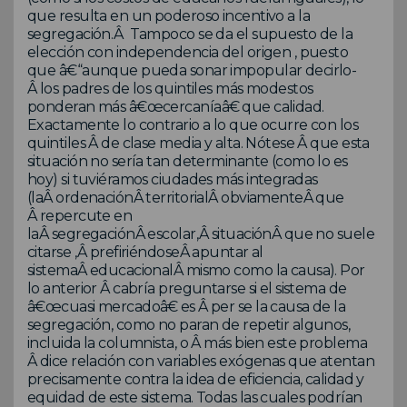
que resulta en un poderoso incentivo a la
segregación.Â Tampoco se da el supuesto de la
elección con independencia del origen , puesto
que â€“aunque pueda sonar impopular decirlo-
Â los padres de los quintiles más modestos
ponderan más â€œcercaníaâ€ que calidad.
Exactamente lo contrario a lo que ocurre con los
quintiles Â de clase media y alta. Nótese Â que esta
situación no sería tan determinante (como lo es
hoy) si tuviéramos ciudades más integradas
(laÂ ordenaciónÂ territorialÂ obviamenteÂ que
Â repercute en
laÂ segregaciónÂ escolar,Â situaciónÂ que no suele
citarse ,Â prefiriéndoseÂ apuntar al
sistemaÂ educacionalÂ mismo como la causa). Por
lo anterior Â cabría preguntarse si el sistema de
â€œcuasi mercadoâ€ es Â per se la causa de la
segregación, como no paran de repetir algunos,
incluida la columnista, o Â más bien este problema
Â dice relación con variables exógenas que atentan
precisamente contra la idea de eficiencia, calidad y
equidad de este sistema. Todas las cuales podrían