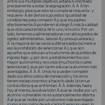
,entre sus múltiples objetivos ,estaba Â orientado
precisamente a evitar la segregación. Â Â Â Sin
embargo, para que esto se cumpla se requería - y
requiere- Â de ciertos supuestos: Igualdad de
condiciones para competir Â y que los padres
efectivamente Â ponderen al elegir Â más la calidad
que otra característica. Ni lo uno, ni lo otro: Por un
lado, tenemos a administradores con altos grados de
rigidez administrativa , laboral Â y presupuestaria y
Â la mayoría de las veces subfinanciados (súmele a
eso la prohibición de seleccionar Â ), que son
aquellos que educan a los alumnos de quintiles de
ingreso bajo , y, por otro ,a establecimientos con
mayor autonomía y recursos (muchos los cuales
seleccionan), que por tanto educan a alumnos más
aventajados. Â Â Â Unos no pueden competir
dado sus altos costos de transacción y los otros
tienen escaso incentivo a hacerlo dado la tenue
contra oferta que enfrentan. Â Â Además, hasta
hoy al menos, la subvención Â que se recibe por un
alumno vulnerable no es sustancialmente distinta
Â al que se recibe por un alumno más aventajado
(como si los costos de educarlos fueran iguales), lo