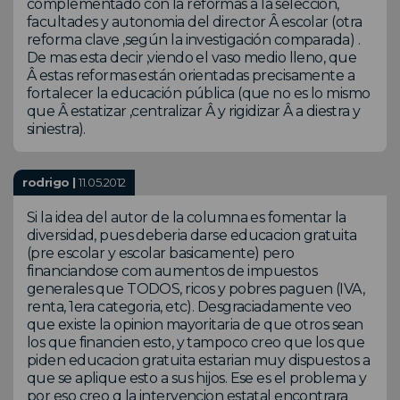
complementado con la reformas a la selección,
facultades y autonomia del director Â escolar (otra
reforma clave ,según la investigación comparada) .
De mas esta decir ,viendo el vaso medio lleno, que
Â estas reformas están orientadas precisamente a
fortalecer la educación pública (que no es lo mismo
que Â estatizar ,centralizar Â y rigidizar Â a diestra y
siniestra).
rodrigo |
11.05.2012
Si la idea del autor de la columna es fomentar la
diversidad, pues deberia darse educacion gratuita
(pre escolar y escolar basicamente) pero
financiandose com aumentos de impuestos
generales que TODOS, ricos y pobres paguen (IVA,
renta, 1era categoria, etc). Desgraciadamente veo
que existe la opinion mayoritaria de que otros sean
los que financien esto, y tampoco creo que los que
piden educacion gratuita estarian muy dispuestos a
que se aplique esto a sus hijos. Ese es el problema y
por eso creo q la intervencion estatal encontrara