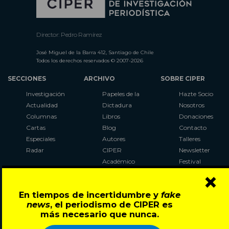
Director: Pedro Ramírez
José Miguel de la Barra 412, Santiago de Chile
Todos los derechos reservados © 2007-2026
SECCIONES
ARCHIVO
SOBRE CIPER
Investigación
Papeles de la
Hazte Socio
Actualidad
Dictadura
Nosotros
Columnas
Libros
Donaciones
Cartas
Blog
Contacto
Especiales
Autores
Talleres
Radar
CIPER
Newsletter
Académico
Festival
×
LaBot
Constituyente
En tiempos de incertidumbre y
fake
Al Plebiscito
news
, el periodismo de CIPER es
con CIPER
más necesario que nunca.
Síguenos en: