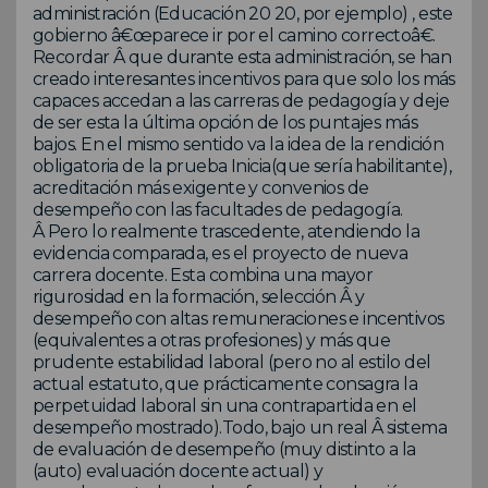
administración (Educación 20 20, por ejemplo) , este
gobierno â€œparece ir por el camino correctoâ€.
Recordar Â que durante esta administración, se han
creado interesantes incentivos para que solo los más
capaces accedan a las carreras de pedagogía y deje
de ser esta la última opción de los puntajes más
bajos. En el mismo sentido va la idea de la rendición
obligatoria de la prueba Inicia(que sería habilitante),
acreditación más exigente y convenios de
desempeño con las facultades de pedagogía.
Â Pero lo realmente trascedente, atendiendo la
evidencia comparada, es el proyecto de nueva
carrera docente. Esta combina una mayor
rigurosidad en la formación, selección Â y
desempeño con altas remuneraciones e incentivos
(equivalentes a otras profesiones) y más que
prudente estabilidad laboral (pero no al estilo del
actual estatuto, que prácticamente consagra la
perpetuidad laboral sin una contrapartida en el
desempeño mostrado).Todo, bajo un real Â sistema
de evaluación de desempeño (muy distinto a la
(auto) evaluación docente actual) y