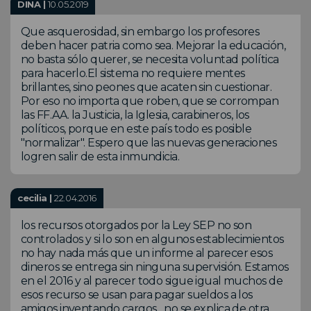
DINA |
10.05.2019
Que asquerosidad, sin embargo los profesores
deben hacer patria como sea. Mejorar la educación,
no basta sólo querer, se necesita voluntad política
para hacerlo.El sistema no requiere mentes
brillantes, sino peones que acaten sin cuestionar.
Por eso no importa que roben, que se corrompan
las FF.AA. la Justicia, la Iglesia, carabineros, los
políticos, porque en este país todo es posible
"normalizar". Espero que las nuevas generaciones
logren salir de esta inmundicia.
cecilia |
22.04.2016
los recursos otorgados por la Ley SEP no son
controlados y si lo son en algunos establecimientos
no hay nada más que un informe al parecer esos
dineros se entrega sin ninguna supervisión. Estamos
en el 2016 y al parecer todo sigue igual muchos de
esos recurso se usan para pagar sueldos a los
amigos inventando cargos ...no se explica de otra