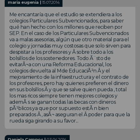
maria eugenia |
15.07.2014
Me encantaría que el estudio se extendiera a los
colegios Particulares Subvencionados, para saber
qué han hecho con los millones que reciben por
SEP. En el caso de los Particulares Subvencionados
va a malas asesorias, algún que otro material para el
colegio y jornadas muy costosas que solo sirven para
despistar a los profesores y Â sobre todo a los
bolsillos de los sostenedores. Todo Ã¨sto de
evitarÃ¬a con una Reforma Educacional, los
colegios devuelta al Mde EducaciÃ²n Â y el
mejoramiento de la infraestructura y el contrato de
los profesores, pero hay quienes prefieren el dinero
en sus bolsillos Â y que se salve quien pueda , total
los mas ricos siempre tienen mejores colegios y
ademÃ s se ganan todas las becas con dineros
pÃ¹blicos ya que por supuesto estÃ n bien
preparados Â , asÃ¬ aseguran el Â poder para que la
rueda siga girando a su favor...
Daniela Campos |
03.04.2014