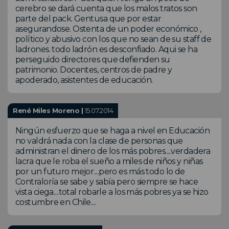
cerebro se dará cuenta que los malos tratos son
parte del pack. Gentusa que por estar
asegurandose. Ostenta de un poder económico ,
político y abusivo con los que no sean de su staff de
ladrones. todo ladrón es desconfiado. Aqui se ha
perseguido directores que defienden su
patrimonio. Docentes, centros de padre y
apoderado, asistentes de educación.
René Miles Moreno |
15.07.2014
Ningún esfuerzo que se haga a nivel en Educación
no valdrá nada con la clase de personas que
administran el dinero de los más pobres.....verdadera
lacra que le roba el sueño a miles de niños y niñas
por un futuro mejor....pero es más todo lo de
Contraloría se sabe y sabía pero siempre se hace
vista ciega....total robarle a los más pobres ya se hizo
costumbre en Chile....