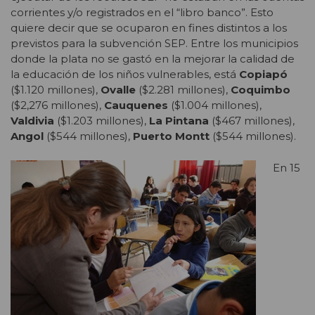
corrientes y/o registrados en el “libro banco”. Esto
quiere decir que se ocuparon en fines distintos a los
previstos para la subvención SEP. Entre los municipios
donde la plata no se gastó en la mejorar la calidad de
la educación de los niños vulnerables, está
Copiapó
($1.120 millones),
Ovalle
($2.281 millones),
Coquimbo
($2,276 millones),
Cauquenes
($1.004 millones),
Valdivia
($1.203 millones),
La Pintana
($467 millones),
Angol
($544 millones),
Puerto Montt
($544 millones).
En 15