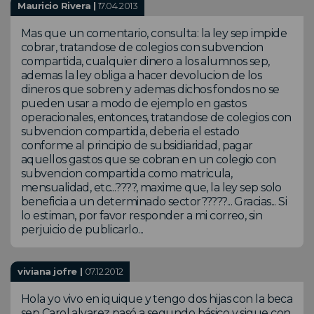
Mauricio Rivera |
17.04.2013
Mas que un comentario, consulta: la ley sep impide
cobrar, tratandose de colegios con subvencion
compartida, cualquier dinero a los alumnos sep,
ademas la ley obliga a hacer devolucion de los
dineros que sobren y ademas dichos fondos no se
pueden usar a modo de ejemplo en gastos
operacionales, entonces, tratandose de colegios con
subvencion compartida, deberia el estado
conforme al principio de subsidiaridad, pagar
aquellos gastos que se cobran en un colegio con
subvencion compartida como matricula,
mensualidad, etc...????, maxime que, la ley sep solo
beneficia a un determinado sector?????... Gracias... Si
lo estiman, por favor responder a mi correo, sin
perjuicio de publicarlo...
viviana jofre |
07.12.2012
Hola yo vivo en iquique y tengo dos hijas con la beca
sep Carol alvarez pasó a segundo básico y sigue con