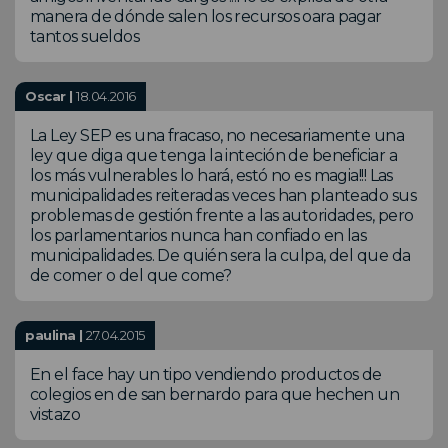
manera de dónde salen los recursos oara pagar
tantos sueldos
Oscar |
18.04.2016
La Ley SEP es una fracaso, no necesariamente una
ley que diga que tenga la inteción de beneficiar a
los más vulnerables lo hará, estó no es magia!!! Las
municipalidades reiteradas veces han planteado sus
problemas de gestión frente a las autoridades, pero
los parlamentarios nunca han confiado en las
municipalidades. De quién sera la culpa, del que da
de comer o del que come?
paulina |
27.04.2015
En el face hay un tipo vendiendo productos de
colegios en de san bernardo para que hechen un
vistazo