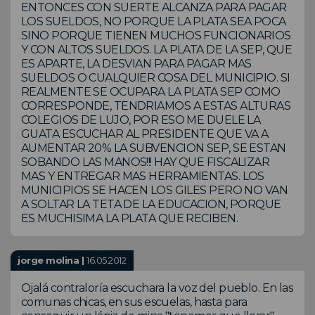
ENTONCES CON SUERTE ALCANZA PARA PAGAR
LOS SUELDOS, NO PORQUE LA PLATA SEA POCA
SINO PORQUE TIENEN MUCHOS FUNCIONARIOS
Y CON ALTOS SUELDOS. LA PLATA DE LA SEP, QUE
ES APARTE, LA DESVIAN PARA PAGAR MAS
SUELDOS O CUALQUIER COSA DEL MUNICIPIO. SI
REALMENTE SE OCUPARA LA PLATA SEP COMO
CORRESPONDE, TENDRIAMOS A ESTAS ALTURAS
COLEGIOS DE LUJO, POR ESO ME DUELE LA
GUATA ESCUCHAR AL PRESIDENTE QUE VA A
AUMENTAR 20% LA SUBVENCION SEP, SE ESTAN
SOBANDO LAS MANOS!!! HAY QUE FISCALIZAR
MAS Y ENTREGAR MAS HERRAMIENTAS. LOS
MUNICIPIOS SE HACEN LOS GILES PERO NO VAN
A SOLTAR LA TETA DE LA EDUCACION, PORQUE
ES MUCHISIMA LA PLATA QUE RECIBEN.
jorge molina |
16.05.2012
Ojalá contraloría escuchara la voz del pueblo. En las
comunas chicas, en sus escuelas, hasta para