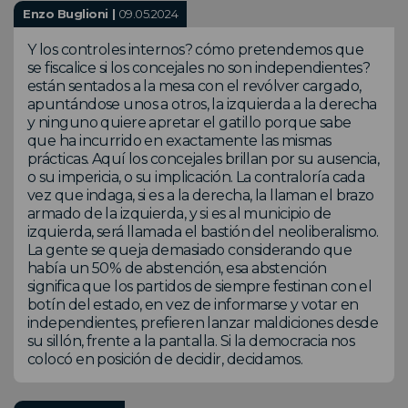
Enzo Buglioni |
09.05.2024
Y los controles internos? cómo pretendemos que
se fiscalice si los concejales no son independientes?
están sentados a la mesa con el revólver cargado,
apuntándose unos a otros, la izquierda a la derecha
y ninguno quiere apretar el gatillo porque sabe
que ha incurrido en exactamente las mismas
prácticas. Aquí los concejales brillan por su ausencia,
o su impericia, o su implicación. La contraloría cada
vez que indaga, si es a la derecha, la llaman el brazo
armado de la izquierda, y si es al municipio de
izquierda, será llamada el bastión del neoliberalismo.
La gente se queja demasiado considerando que
había un 50% de abstención, esa abstención
significa que los partidos de siempre festinan con el
botín del estado, en vez de informarse y votar en
independientes, prefieren lanzar maldiciones desde
su sillón, frente a la pantalla. Si la democracia nos
colocó en posición de decidir, decidamos.