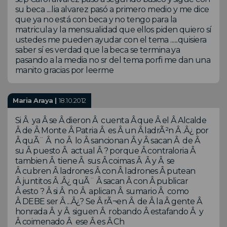
su beca ....lia alvarez pasó a primero medio y me dice
que ya no está con beca y no tengo para la
matricula y la mensualidad que ellos piden quiero sí
ustedes me pueden ayudar con el tema ......quisiera
saber sí es verdad que la beca se termina ya
pasando a la media no sr del tema porfi me dan una
manito gracias por leerme
Maria Araya |
18.10.2012
Si Â ya Â se Â dieron Â cuenta Â que Â el Â Alcalde
Â de Â Monte Â Patria Â es Â un Â ladrÃ²n Â .Â¿ por
Â quÃ¨ Â no Â lo Â sancionan Â y Â sacan Â de Â
su Â puesto Â actual Â ? porque Â contraloria Â
tambien Â tiene Â sus Â coimas Â Â y Â se
Â cubren Â ladrones Â con Â ladrones Â putean
Â juntitos Â .Â¿ quÃ¨ Â sacan Â con Â publicar
Â esto ? Â si Â no Â aplican Â sumario Â como
Â DEBE ser Â ...Â¿? Se Â rÃ¬en Â de Â la Â gente Â
honrada Â y Â siguen Â robando Â estafando Â y
Â coimenado Â ese Â es Â Ch