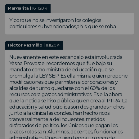
Margarita |
16.11.2014
Y porque no se investigaron los colegios
particulares subvencionados,ahi si que se roba
Héctor Pazmiño |
11.11.2014
Nuevamente en este escandalo esta involucrada
Yasna Provoste, recordemos que fue bajo su
mandato como ministra de educación que se
promulga la LEY SEP. Es ella misma quien propone
modificaciones que permiten a corporaciones y
alcaldes de turno quedarse con el 60% de los
recursos para gastos administrativos. Es ella ahora
que la noticia se hiso pública quien crea al PTRA. La
educación y salud pública son dos grandes nichos
junto a la clinica las condes. han hecho ricos
tranversalmente a delincuentes. metidos
disfrasados de politico. los únicos que pagan los
platos rotos son. Alumnos, docentes, funcionarios
administrativos. Pues quien tenga un poco de