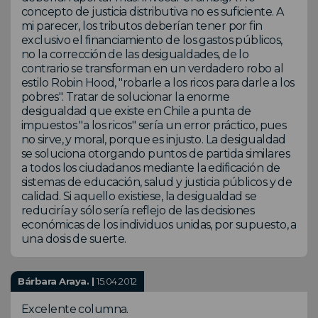
concepto de justicia distributiva no es suficiente. A
mi parecer, los tributos deberían tener por fin
exclusivo el financiamiento de los gastos públicos,
no la corrección de las desigualdades, de lo
contrario se transforman en un verdadero robo al
estilo Robin Hood, "robarle a los ricos para darle a los
pobres". Tratar de solucionar la enorme
desigualdad que existe en Chile a punta de
impuestos "a los ricos" sería un error práctico, pues
no sirve, y moral, porque es injusto. La desigualdad
se soluciona otorgando puntos de partida similares
a todos los ciudadanos mediante la edificación de
sistemas de educación, salud y justicia públicos y de
calidad. Si aquello existiese, la desigualdad se
reduciría y sólo sería reflejo de las decisiones
económicas de los individuos unidas, por supuesto, a
una dosis de suerte.
Bárbara Araya. |
15.04.2012
Excelente columna.