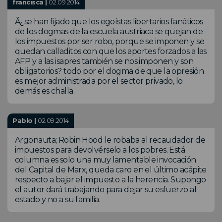
francisca |
02.09.2014
Â¿se han fijado que los egoístas libertarios fanáticos
de los dogmas de la escuela austriaca se quejan de
los impuestos por ser robo, porque se imponen y se
quedan calladitos con que los aportes forzados a las
AFP y a las isapres también se nos imponen y son
obligatorios? todo por el dogma de que la opresión
es mejor administrada por el sector privado, lo
demás es challa.
Pablo |
02.09.2014
Argonauta; Robin Hood le robaba al recaudador de
impuestos para devolvérselo a los pobres. Está
columna es solo una muy lamentable invocación
del Capital de Marx, queda caro en el último acápite
respecto a bajar el impuesto a la herencia. Supongo
el autor dará trabajando para dejar su esfuerzo al
estado y no a su familia.