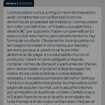
Alvaro |
01.01.2013
Los impuestos nunca, a ningún nivel de imposición,
serán consistentes con la libertad ni con los
derechos de propiedad del individuo. Los impuestos
son robo. Los ladrones - el Estado y sus agentes y
aliados â€“ por supuesto, hacen un gran esfuerzo
para ocultar este hecho, pero simplemente no hay
forma de ocultarlo. Obviamente, los impuestos no
son pagos normales ni voluntarios, por bienes y
servicios, porque a usted no se le permite
abstenerse de pagar si no está satisfecho con el
producto. Usted no será castigado si deja de
comprar coches de Renault o perfumes de Chanel,
pero será arrojado a la cárcel si deja de pagar los
costos de escuelas públicas o universidades
estatales, o los gastos pomposos del señor Sarkozy.
Tampoco es posible interpretar los impuestos como
pagos de alquiler normal, como aquellos hechos
por el inquilino al dueño de un bien. Debido a que
el Estado francés no es el dueño arrendador de
toda Francia ni el de todos los franceses. Para ser el