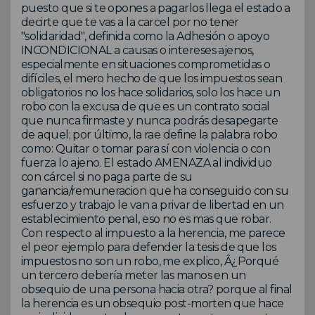
puesto que si te opones a pagarlos llega el estado a
decirte que te vas a la carcel por no tener
"solidaridad", definida como la Adhesión o apoyo
INCONDICIONAL a causas o intereses ajenos,
especialmente en situaciones comprometidas o
difíciles, el mero hecho de que los impuestos sean
obligatorios no los hace solidarios, solo los hace un
robo con la excusa de que es un contrato social
que nunca firmaste y nunca podrás desapegarte
de aquel; por último, la rae define la palabra robo
como: Quitar o tomar para sí con violencia o con
fuerza lo ajeno. El estado AMENAZA al individuo
con cárcel si no paga parte de su
ganancia/remuneracion que ha conseguido con su
esfuerzo y trabajo le van a privar de libertad en un
establecimiento penal, eso no es mas que robar.
Con respecto al impuesto a la herencia, me parece
el peor ejemplo para defender la tesis de que los
impuestos no son un robo, me explico, Â¿Porqué
un tercero debería meter las manos en un
obsequio de una persona hacia otra? porque al final
la herencia es un obsequio post-morten que hace