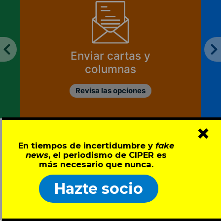
Enviar cartas y
columnas
Revisa las opciones
×
En tiempos de incertidumbre y
fake
news
, el periodismo de CIPER es
más necesario que nunca.
Hazte socio