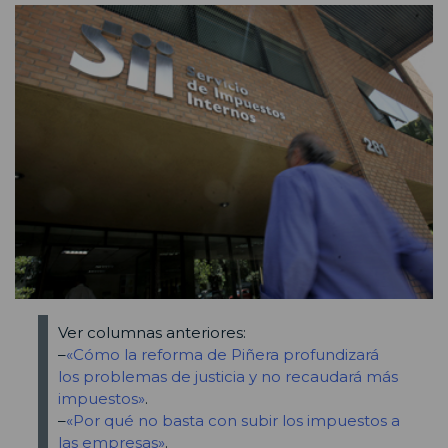
Ver columnas anteriores:
–
«Cómo la reforma de Piñera profundizará
los problemas de justicia y no recaudará más
impuestos»
.
–
«Por qué no basta con subir los impuestos a
las empresas»
.