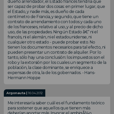
dueño arrendador, el Estado francés tendría que
ser capaz de probar dos cosas: en primer lugar, que
el Estado, y nadie más, es dueño de cada
centímetro de Francia, y segundo, que tiene un
contrato de arrendamiento con todos y cada uno
de los franceses, relativo al uso, y al precio de dicho
uso, de las propiedades. Ningún Estado â€“ ni el
francés, ni el alemán, ni el estadounidense, ni
cualquier otro estado - puede probar esto. No
tienen los documentos necesarios para tal efecto, ni
pueden presentar un contrato de alquiler. Por lo
tanto, sólo hay una conclusión: los impuestos son el
robo y la extorsión por los cuales un segmento de la
población, la clase dominante, se enriquece a
expensas de otra, la de los gobernados. - Hans-
Hermann Hoppe
Argonauta |
16.04.2012
Me interesaría saber cuál es el fundamento teórico
para sostener que aquellos que tienen más
deberían aportar más. Invocar el ambigÃ¼o