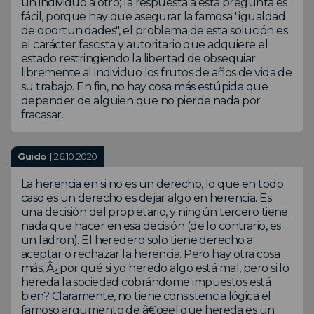
un individuo a otro; la respuesta a esta pregunta es
fácil, porque hay que asegurar la famosa "igualdad
de oportunidades", el problema de esta solución es
el carácter fascista y autoritario que adquiere el
estado restringiendo la libertad de obsequiar
libremente al individuo los frutos de años de vida de
su trabajo. En fin, no hay cosa más estúpida que
depender de alguien que no pierde nada por
fracasar.
Guido |
26.10.2020
La herencia en si no es un derecho, lo que en todo
caso es un derecho es dejar algo en herencia. Es
una decisión del propietario, y ningún tercero tiene
nada que hacer en esa decisión (de lo contrario, es
un ladron). El heredero solo tiene derecho a
aceptar o rechazar la herencia. Pero hay otra cosa
más, Â¿por qué si yo heredo algo está mal, pero si lo
hereda la sociedad cobrándome impuestos está
bien? Claramente, no tiene consistencia lógica el
famoso argumento de â€œel que hereda es un