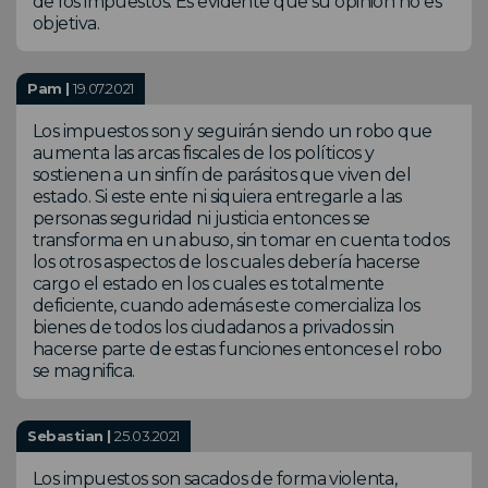
de los impuestos. Es evidente que su opinion no es
objetiva.
Pam |
19.07.2021
Los impuestos son y seguirán siendo un robo que
aumenta las arcas fiscales de los políticos y
sostienen a un sinfín de parásitos que viven del
estado. Si este ente ni siquiera entregarle a las
personas seguridad ni justicia entonces se
transforma en un abuso, sin tomar en cuenta todos
los otros aspectos de los cuales debería hacerse
cargo el estado en los cuales es totalmente
deficiente, cuando además este comercializa los
bienes de todos los ciudadanos a privados sin
hacerse parte de estas funciones entonces el robo
se magnifica.
Sebastian |
25.03.2021
Los impuestos son sacados de forma violenta,