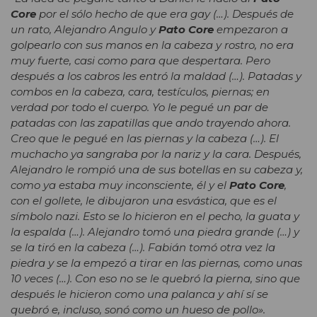
Core
por el sólo hecho de que era gay (…). Después de
un rato, Alejandro Angulo y
Pato Core
empezaron a
golpearlo con sus manos en la cabeza y rostro, no era
muy fuerte, casi como para que despertara. Pero
después a los cabros les entró la maldad (…). Patadas y
combos en la cabeza, cara, testículos, piernas; en
verdad por todo el cuerpo. Yo le pegué un par de
patadas con las zapatillas que ando trayendo ahora.
Creo que le pegué en las piernas y la cabeza (…). El
muchacho ya sangraba por la nariz y la cara. Después,
Alejandro le rompió una de sus botellas en su cabeza y,
como ya estaba muy inconsciente, él y el
Pato Core
,
con el gollete, le dibujaron una esvástica, que es el
símbolo nazi. Esto se lo hicieron en el pecho, la guata y
la espalda (…). Alejandro tomó una piedra grande (…) y
se la tiró en la cabeza (…). Fabián tomó otra vez la
piedra y se la empezó a tirar en las piernas, como unas
10 veces (…). Con eso no se le quebró la pierna, sino que
después le hicieron como una palanca y ahí sí se
quebró e, incluso, sonó como un hueso de pollo».