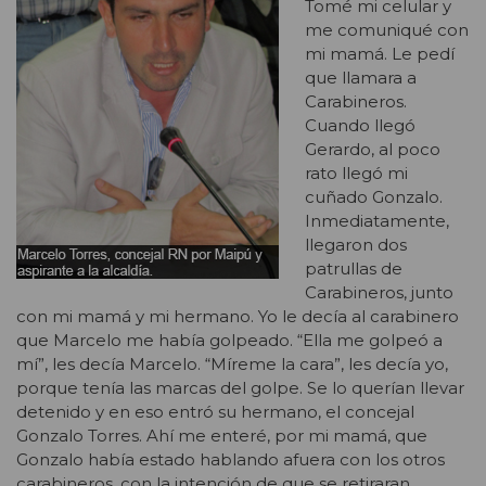
Tomé mi celular y
me comuniqué con
mi mamá. Le pedí
que llamara a
Carabineros.
Cuando llegó
Gerardo, al poco
rato llegó mi
cuñado Gonzalo.
Inmediatamente,
llegaron dos
patrullas de
Carabineros, junto
con mi mamá y mi hermano. Yo le decía al carabinero
que Marcelo me había golpeado. “Ella me golpeó a
mí”, les decía Marcelo. “Míreme la cara”, les decía yo,
porque tenía las marcas del golpe. Se lo querían llevar
detenido y en eso entró su hermano, el concejal
Gonzalo Torres. Ahí me enteré, por mi mamá, que
Gonzalo había estado hablando afuera con los otros
carabineros, con la intención de que se retiraran,