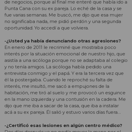
de negocios, porque al final me enteré que había ido a
Punta Cana con su ex pareja. Lo eché de la casa y se
fue varias semanas. Me buscó, me dijo que esa mujer
no significaba nada, me pidió perdón y una segunda
oportunidad. Yo accedí a que volviera.
-¿Usted ya había denunciando otras agresiones?
En enero de 2011 le recriminé que mostraba poco
interés por la situación emocional de nuestro hijo, que
asistía a una sicóloga porque no se adaptaba al colegio
y no tenía amigos. La sicóloga había pedido una
entrevista conmigo y el papá. Y era la tercera vez que
él la postergaba. Cuando le reproché su falta de
interés, me insultó, me sacó a empujones de la
habitación, me tiró al suelo y me provocó un esguince
en la mano izquierda y una contusión en la cadera. Me
dijo que me iba a sacar de la casa, que iba a instalar
acá a su ex pareja. Él salió y estuvo varios días fuera…
-¿Certificó esas lesiones en algún centro médico?
Dos días después ya no podía mover la mano por el