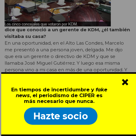
dice que conoció a un gerente de KDM, ¿él también
visitaba su casa?
En una oportunidad, en el Alto Las Condes, Marcelo
me presentó a una persona joven, delgada. Me dijo
que era un gerente o directivo de KDM y que se
llamaba José Miguel Gutiérrez. Y luego esa misma
persona vino a mi casa en más de una oportunidad. Y
×
en las últimas visitas se registraba con otro nombre en
la conserjería del condominio. Yo a veces respondía el
En tiempos de incertidumbre y
fake
teléfono para autorizar el ingreso. Marcelo me decía:
news
, el periodismo de CIPER es
“Va a venir Jesús Garay”. Entonces, cuando llamaban
más necesario que nunca.
de portería y me decían “viene entrando Jesús Garay”,
yo respondía: “ok, déjelo entrar”. Pero cuando llegaba
Hazte socio
acá me daba cuenta de que era la persona que yo
había conocido como José Miguel Gutiérrez.