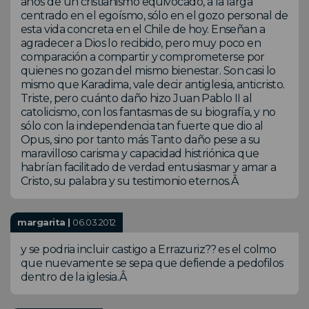
años de un cristianismo equivocado, a la larga
centrado en el egoísmo, sólo en el gozo personal de
esta vida concreta en el Chile de hoy. Enseñan a
agradecer a Dios lo recibido, pero muy poco en
comparación a compartir y comprometerse por
quienes no gozan del mismo bienestar. Son casi lo
mismo que Karadima, vale decir antiglesia, anticristo.
Triste, pero cuánto daño hizo Juan Pablo II al
catolicismo, con los fantasmas de su biografía, y no
sólo con la independencia tan fuerte que dio al
Opus, sino por tanto más Tanto daño pese a su
maravilloso carisma y capacidad histriónica que
habrían facilitado de verdad entusiasmar y amar a
Cristo, su palabra y su testimonio eternos.Â
margarita |
06.03.2012
y se podria incluir castigo a Errazuriz?? es el colmo
que nuevamente se sepa que defiende a pedofilos
dentro de la iglesia.Â