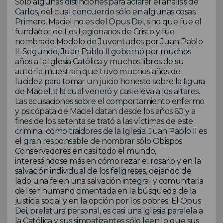
Sólo algunas distinciones para aclarar el análisis de
Carlos, del cual concuerdo sólo en algunas cosas.
Primero, Maciel no es del Opus Dei, sino que fue el
fundador de Los Legionarios de Cristo y fue
nombrado Modelo de Juventudes por Juan Pablo
II. Segundo, Juan Pablo II gobernó por muchos
años a la Iglesia Católica y muchos libros de su
autoría muestran que tuvo muchos años de
lucidez para tomar un juicio honesto sobre la figura
de Maciel, a la cual veneró y casi eleva a los altares.
Las acusaciones sobre el comportamiento enfermo
y psicópata de Maciel datan desde los años 60 y a
fines de los setenta se trató a las víctimas de este
criminal como traidores de la Iglesia. Juan Pablo II es
el gran responsable de nombrar sólo Obispos
Conservadores en casi todo el mundo,
interesándose más en cómo rezar el rosario y en la
salvación individual de los feligreses, dejando de
lado una fe en una salvación integral y comunitaria
del ser humano cimentada en la búsqueda de la
justicia social y en la opción por los pobres. El Opus
Dei, prelatura personal, es casi una iglesia paralela a
la Católica y sus simpatizantes sólo leen lo que sus