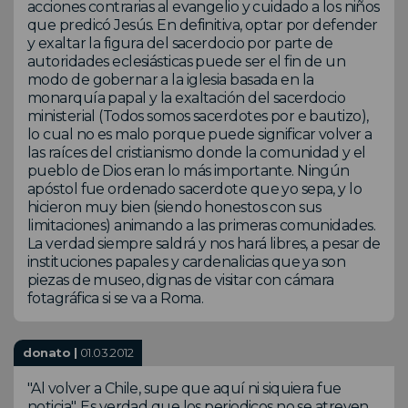
acciones contrarias al evangelio y cuidado a los niños
que predicó Jesús. En definitiva, optar por defender
y exaltar la figura del sacerdocio por parte de
autoridades eclesiásticas puede ser el fin de un
modo de gobernar a la iglesia basada en la
monarquía papal y la exaltación del sacerdocio
ministerial (Todos somos sacerdotes por e bautizo),
lo cual no es malo porque puede significar volver a
las raíces del cristianismo donde la comunidad y el
pueblo de Dios eran lo más importante. Ningún
apóstol fue ordenado sacerdote que yo sepa, y lo
hicieron muy bien (siendo honestos con sus
limitaciones) animando a las primeras comunidades.
La verdad siempre saldrá y nos hará libres, a pesar de
instituciones papales y cardenalicias que ya son
piezas de museo, dignas de visitar con cámara
fotagráfica si se va a Roma.
donato |
01.03.2012
"Al volver a Chile, supe que aquí ni siquiera fue
noticia". Es verdad que los periodicos no se atreven