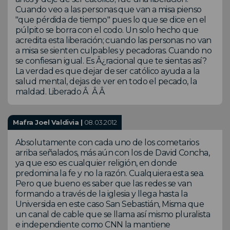
Cuando veo a las personas que van a misa pienso
"que pérdida de tiempo" pues lo que se dice en el
púlpito se borra con el codo. Un solo hecho que
acredita esta liberación; cuando las personas no van
a misa se sienten culpables y pecadoras. Cuando no
se confiesan igual. Es Â¿racional que te sientas así?
La verdad es que dejar de ser católico ayuda a la
salud mental, dejas de ver en todo el pecado, la
maldad. Liberado Â Â Â
Mafra Joel Valdivia |
08.03.2012
Absolutamente con cada uno de los cometarios
arriba señalados, más aún con los de David Concha,
ya que eso es cualquier religión, en donde
predomina la fe y no la razón. Cualquiera esta sea.
Pero que bueno es saber que las redes se van
formando a través de la iglesia y llega hasta la
Universida en este caso San Sebastián, Misma que
un canal de cable que se llama así mismo pluralista
e independiente como CNN la mantiene