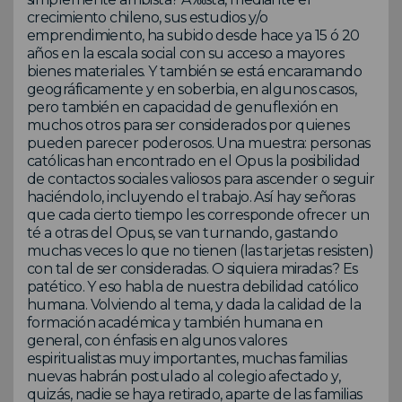
crecimiento chileno, sus estudios y/o
emprendimiento, ha subido desde hace ya 15 ó 20
años en la escala social con su acceso a mayores
bienes materiales. Y también se está encaramando
geográficamente y en soberbia, en algunos casos,
pero también en capacidad de genuflexión en
muchos otros para ser considerados por quienes
pueden parecer poderosos. Una muestra: personas
católicas han encontrado en el Opus la posibilidad
de contactos sociales valiosos para ascender o seguir
haciéndolo, incluyendo el trabajo. Así hay señoras
que cada cierto tiempo les corresponde ofrecer un
té a otras del Opus, se van turnando, gastando
muchas veces lo que no tienen (las tarjetas resisten)
con tal de ser consideradas. O siquiera miradas? Es
patético. Y eso habla de nuestra debilidad católico
humana. Volviendo al tema, y dada la calidad de la
formación académica y también humana en
general, con énfasis en algunos valores
espiritualistas muy importantes, muchas familias
nuevas habrán postulado al colegio afectado y,
quizás, nadie se haya retirado, aparte de las familias