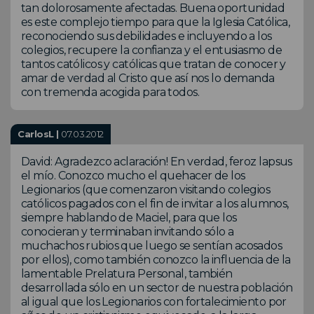
tan dolorosamente afectadas. Buena oportunidad
es este complejo tiempo para que la Iglesia Católica,
reconociendo sus debilidades e incluyendo a los
colegios, recupere la confianza y el entusiasmo de
tantos católicos y católicas que tratan de conocer y
amar de verdad al Cristo que así nos lo demanda
con tremenda acogida para todos.
CarlosL |
07.03.2012
David: Agradezco aclaración! En verdad, feroz lapsus
el mío. Conozco mucho el quehacer de los
Legionarios (que comenzaron visitando colegios
católicos pagados con el fin de invitar a los alumnos,
siempre hablando de Maciel, para que los
conocieran y terminaban invitando sólo a
muchachos rubios que luego se sentían acosados
por ellos), como también conozco la influencia de la
lamentable Prelatura Personal, también
desarrollada sólo en un sector de nuestra población
al igual que los Legionarios con fortalecimiento por