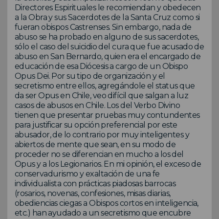
Directores Espirituales le recomiendan y obedecen
a la Obra y sus Sacerdotes de la Santa Cruz como si
fueran obispos Castrenses. Sin embargo, nada de
abuso se ha probado en alguno de sus sacerdotes,
sólo el caso del suicidio del cura que fue acusado de
abuso en San Bernardo, quien era el encargado de
educación de esa Diócesis a cargo de un Obispo
Opus Dei. Por su tipo de organización y el
secretismo entre ellos, agregándole el status que
da ser Opus en Chile, veo difícil que salgan a luz
casos de abusos en Chile. Los del Verbo Divino
tienen que presentar pruebas muy contundentes
para justificar su opción preferencial por este
abusador, de lo contrario por muy inteligentes y
abiertos de mente que sean, en su modo de
proceder no se diferencian en mucho a los del
Opus y a los Legionarios. En mi opinión, el exceso de
conservadurismo y exaltación de una fe
individualista con prácticas piadosas barrocas
(rosarios, novenas, confesiones, misas diarias,
obediencias ciegas a Obispos cortos en inteligencia,
etc.) han ayudado a un secretismo que encubre