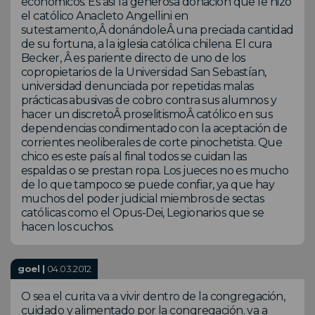
económicos. Es así la generosa donación que le hizo
el católico Anacleto Angellini en
sutestamento,Â donándoleÂ una preciada cantidad
de su fortuna, a la iglesia católica chilena. El cura
Becker, Â es pariente directo de uno de los
copropietarios de la Universidad San Sebastían,
universidad denunciada por repetidas malas
prácticas abusivas de cobro contra sus alumnos y
hacer un discretoÂ proselitismoÂ católico en sus
dependencias condimentado con la aceptación de
corrientes neoliberales de corte pinochetista. Que
chico es este país al final todos se cuidan las
espaldas o se prestan ropa. Los jueces no es mucho
de lo que tampoco se puede confiar, ya que hay
muchos del poder judicial miembros de sectas
católicas como el Opus-Dei, Legionarios que se
hacen los cuchos.
goel |
04.03.2012
O sea el curita va a vivir dentro de la congregación,
cuidado y alimentado por la congregación. va a