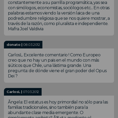
constantemente a su parrilla programática, yas sea
con simólogos, economistas, sociólogos etc... En otras
palabras estamos viendo la versión laica de una
podredumbre religiosa que se nos quiere mostrar, a
través de la razón, como pluralista e independiente.
Mafra Joel Valdivia
donato |
08.03.2012
CarlosL. Excelente comentario ! Como Europeo
creo que no hay un pais en el mundo con más
siúticos que Chile, una lástima grande. Una
pregunta: de dónde viene el gran poder del Opus
Dei ?
CarlosL |
07.03.2012
Ãngela: El estatus es hoy primordial no sólo para las
familias tradicionales, sino también para la
abundante clase media emergente. O
simplemente arribista? Ã‰sta, mediante el