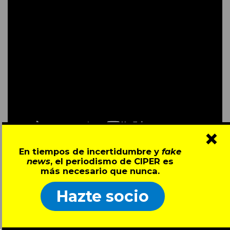
×
En tiempos de incertidumbre y
fake
news
, el periodismo de CIPER es
más necesario que nunca.
Hazte socio