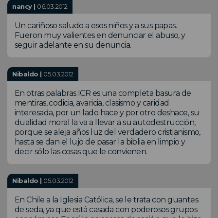
nancy |
06.03.2012
Un cariñoso saludo a esos niños y a sus papas.
Fueron muy valientes en denunciar el abuso, y
seguir adelante en su denuncia.
Nibaldo |
05.03.2012
En otras palabras ICR es una completa basura de
mentiras, codicia, avaricia, clasismo y caridad
interesada, por un lado hace y por otro deshace, su
dualidad moral la va a llevar a su autodestrucción,
porque se aleja años luz del verdadero cristianismo,
hasta se dan el lujo de pasar la biblia en limpio y
decir sólo las cosas que le convienen.
Nibaldo |
05.03.2012
En Chile a la Iglesia Católica, se le trata con guantes
de seda, ya que está casada con poderosos grupos