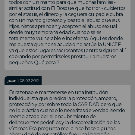
todos con un manto para que muchas familias -
similar actitud con El Bosque que horror - cubiertos
por el status, el dinero y la ceguera culpable cubra
con un manto grotesco y beato el abuso que sus
hijos, nietos aprendan y acepten el abuso sexual
desde muy temprana edad cuando se es
totalmente vulnerable e indefenso. Aquí es donde
me cuesta que no se acuda o no actúe la UNICEF,
ya que estos lugares sacrosantos ( antros) siguen allí
cobrando por permitirseles prostituir a nuestros
pequeños. Qué pasa ?
juan |
08.03.2012
Es razonable mantenerse en una institución
individualista que predica la protección, amparo,
protección y por sobre todo la CARIDAD pero que
no lo práctica cuando lo necesitas de verdad, siendo
reemplazado por el encubrimiento de
delincuentes pedofilos y la desacreditación de las
víctimas. Esa pregunta me la hice hace algunos
años y dejé de ser católico; fue una liberación.