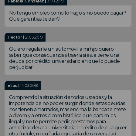
Fabiola Gonzalez |
31.10.2019
No tengo empleo como lo hago si no puedo pagar?
Que garantías te dan?
Hector |
21.03.2019
Quiero regalarle un automovil a mi hijo quiero
saber que consecuencias traeria si este tiene una
deuda por crédito universidario en que lo puede
perjudicar
elias |
14.03.2019
Comprendo la situación de todos ustedes y la
impotencia de no poder surgir donde estas deudas
nos tienen amarrados, mas encima la banca te mete
a dicom y a otros dicom histórico que para mi es
ilegal y no te permite pedir prestamos para
amortizar deuda universitaria o crédito de cualquier
otra índole, mi cuñada egresada de universidad