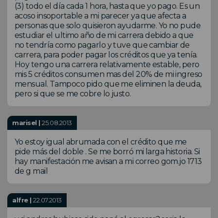
(3) todo el día cada 1 hora, hasta que yo pago. Es un
acoso insoportable a mi parecer ya que afecta a
personas que solo quisieron ayudarme. Yo no pude
estudiar el ultimo año de mi carrera debido a que
no tendría como pagarlo y tuve que cambiar de
carrera, para poder pagar los créditos que ya tenía.
Hoy tengo una carrera relativamente estable, pero
mis 5 créditos consumen mas del 20% de mi ingreso
mensual. Tampoco pido que me eliminen la deuda,
pero si que se me cobre lo justo.
marisel |
25.08.2013
Yo estoy igual abrumada con el crédito que me
pide más del doble . Se me borró mi larga historia. Si
hay manifestación me avisan a mi correo gom.jo 1713
de g mail
alfre |
22.07.2013