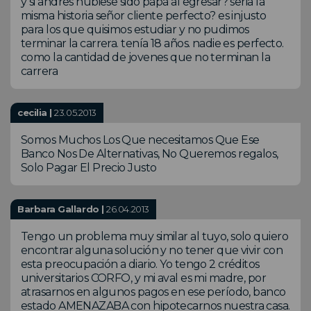
y si andres hubiese sido papá al egresar? seria la
misma historia señor cliente perfecto? es injusto
para los que quisimos estudiar y no pudimos
terminar la carrera. tenía 18 años. nadie es perfecto.
como la cantidad de jovenes que no terminan la
carrera
cecilia |
23.05.2013
Somos Muchos Los Que necesitamos Que Ese
Banco Nos De Alternativas, No Queremos regalos,
Solo Pagar El Precio Justo
Barbara Gallardo |
26.04.2013
Tengo un problema muy similar al tuyo, solo quiero
encontrar alguna solución y no tener que vivir con
esta preocupación a diario. Yo tengo 2 créditos
universitarios CORFO, y mi aval es mi madre, por
atrasarnos en algunos pagos en ese período, banco
estado AMENAZABA con hipotecarnos nuestra casa.