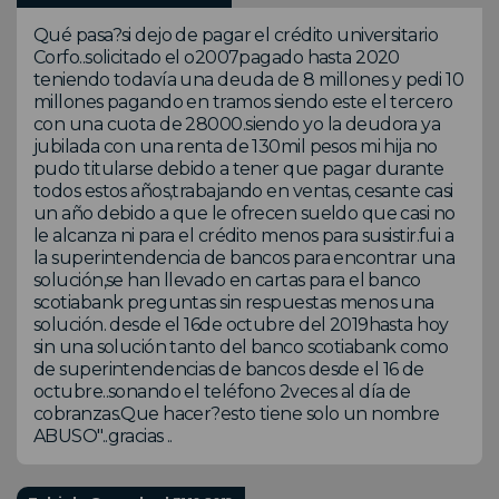
Qué pasa?si dejo de pagar el crédito universitario
Corfo..solicitado el o2007pagado hasta 2020
teniendo todavía una deuda de 8 millones y pedi 10
millones pagando en tramos siendo este el tercero
con una cuota de 28000.siendo yo la deudora ya
jubilada con una renta de 130mil pesos mi hija no
pudo titularse debido a tener que pagar durante
todos estos años,trabajando en ventas, cesante casi
un año debido a que le ofrecen sueldo que casi no
le alcanza ni para el crédito menos para susistir.fui a
la superintendencia de bancos para encontrar una
solución,se han llevado en cartas para el banco
scotiabank preguntas sin respuestas menos una
solución. desde el 16de octubre del 2019hasta hoy
sin una solución tanto del banco scotiabank como
de superintendencias de bancos desde el 16 de
octubre..sonando el teléfono 2veces al día de
cobranzas.Que hacer?esto tiene solo un nombre
ABUSO"..gracias ..