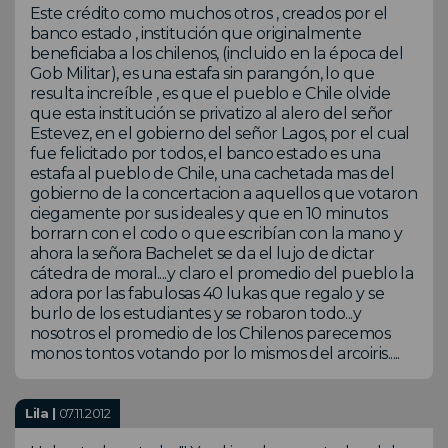
Este crédito como muchos otros , creados por el
banco estado , institución que originalmente
beneficiaba a los chilenos, (incluido en la época del
Gob Militar), es una estafa sin parangón, lo que
resulta increíble , es que el pueblo e Chile olvide
que esta institución se privatizo al alero del señor
Estevez, en el gobierno del señor Lagos, por el cual
fue felicitado por todos, el banco estado es una
estafa al pueblo de Chile, una cachetada mas del
gobierno de la concertacion a aquellos que votaron
ciegamente por sus ideales y que en 10 minutos
borrarn con el codo o que escribían con la mano y
ahora la señora Bachelet se da el lujo de dictar
cátedra de moral....y claro el promedio del pueblo la
adora por las fabulosas 40 lukas que regalo y se
burlo de los estudiantes y se robaron todo...y
nosotros el promedio de los Chilenos parecemos
monos tontos votando por lo mismos del arcoiris.....
Lila |
07.11.2012