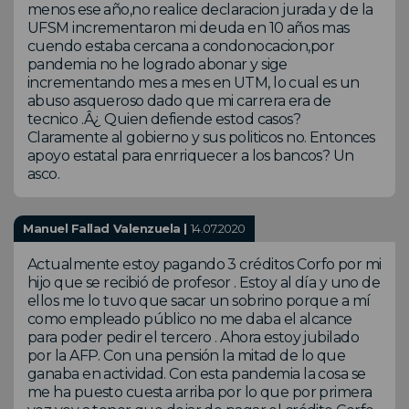
menos ese año,no realice declaracion jurada y de la
UFSM incrementaron mi deuda en 10 años mas
cuendo estaba cercana a condonocacion,por
pandemia no he logrado abonar y sige
incrementando mes a mes en UTM, lo cual es un
abuso asqueroso dado que mi carrera era de
tecnico .Â¿ Quien defiende estod casos?
Claramente al gobierno y sus politicos no. Entonces
apoyo estatal para enrriquecer a los bancos? Un
asco.
Manuel Fallad Valenzuela |
14.07.2020
Actualmente estoy pagando 3 créditos Corfo por mi
hijo que se recibió de profesor . Estoy al día y uno de
ellos me lo tuvo que sacar un sobrino porque a mí
como empleado público no me daba el alcance
para poder pedir el tercero . Ahora estoy jubilado
por la AFP. Con una pensión la mitad de lo que
ganaba en actividad. Con esta pandemia la cosa se
me ha puesto cuesta arriba por lo que por primera