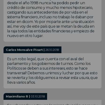
desde el año 1998 nunca ha podido pedir un
crédito de consumo y mucho menos hipotecario,
castigando sus antecedentes de por vida en el
sistema financiero, incluso no trabajo le daban por
estar en dicom. Yo por mi parte ante una situación
así, me voy de este país que se metan la deuda en
la raja todos las entidades financieras y empiezo de
nuevo en otro lugar.
Carlos Monsalve Picart |
26.10.2018
Es un robo legal, que cuenta con el aval del
parlamento y los gobiernos de turnos. Como los
Políticos se deben a sus intereses, esto se hace
transversal! Debemos unirnos y luchar por que esto
se revierta y los obliguemos a revisar esta usura, que
lleva varios años.
Maximiliano R |
03.10.2018