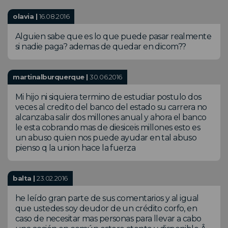
olavia |
16.08.2016
Alguien sabe que es lo que puede pasar realmente
si nadie paga? ademas de quedar en dicom??
martinalburquerque |
30.06.2016
Mi hijo ni siquiera termino de estudiar postulo dos
veces al credito del banco del estado su carrera no
alcanzaba salir dos millones anual y ahora el banco
le esta cobrando mas de diesiceis millones esto es
un abuso quien nos puede ayudar en tal abuso
pienso q la union hace la fuerza
balta |
23.02.2016
he leído gran parte de sus comentarios y al igual
que ustedes soy deudor de un crédito corfo, en
caso de necesitar mas personas para llevar a cabo