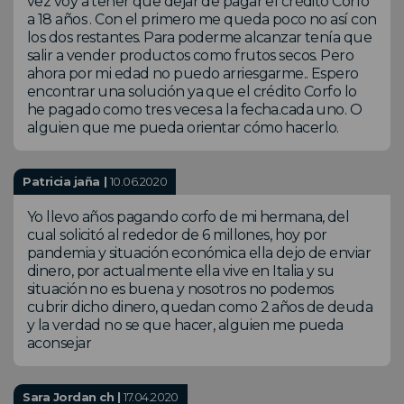
vez voy a tener que dejar de pagar el crédito Corfo
a 18 años . Con el primero me queda poco no así con
los dos restantes. Para poderme alcanzar tenía que
salir a vender productos como frutos secos. Pero
ahora por mi edad no puedo arriesgarme.. Espero
encontrar una solución ya que el crédito Corfo lo
he pagado como tres veces a la fecha.cada uno. O
alguien que me pueda orientar cómo hacerlo.
Patricia jaña |
10.06.2020
Yo llevo años pagando corfo de mi hermana, del
cual solicitó al rededor de 6 millones, hoy por
pandemia y situación económica ella dejo de enviar
dinero, por actualmente ella vive en Italia y su
situación no es buena y nosotros no podemos
cubrir dicho dinero, quedan como 2 años de deuda
y la verdad no se que hacer, alguien me pueda
aconsejar
Sara Jordan ch |
17.04.2020