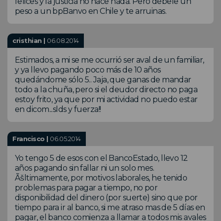
felices y la justicia no hace nada. Pero debele un
peso a un bpBanvo en Chile y te arruinas.
cristhian |
06.08.2014
Estimados, a mi se me ocurrió ser aval de un familiar,
y ya llevo pagando poco más de 10 años
quedándome sólo 5.. Jaja, que ganas de mandar
todo a la chuña, pero si el deudor directo no paga
estoy frito, ya que por mi actividad no puedo estar
en dicom...slds y fuerza!!
Francisco |
06.05.2014
Yo tengo 5 de esos con el BancoEstado, llevo 12
años pagando sin fallar ni un solo mes.
Ãšltimamente, por motivos laborales, he tenido
problemas para pagar a tiempo, no por
disponibilidad del dinero (por suerte) sino que por
tiempo para ir al banco, si me atraso mas de 5 días en
pagar, el banco comienza a llamar a todos mis avales