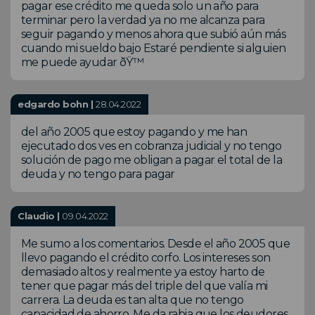
pagar ese crédito me queda solo un año para
terminar pero la verdad ya no me alcanza para
seguir pagando y menos ahora que subió aún más
cuando mi sueldo bajo Estaré pendiente si alguien
me puede ayudar ðŸ™
edgardo bohn |
28.04.2022
del año 2005 que estoy pagando y me han
ejecutado dos ves en cobranza judicial y no tengo
solución de pago me obligan a pagar el total de la
deuda y no tengo para pagar
Claudio |
09.04.2022
Me sumo a los comentarios. Desde el año 2005 que
llevo pagando el crédito corfo. Los intereses son
demasiado altos y realmente ya estoy harto de
tener que pagar más del triple del que valía mi
carrera. La deuda es tan alta que no tengo
capacidad de ahorro. Me da rabia que los deudores