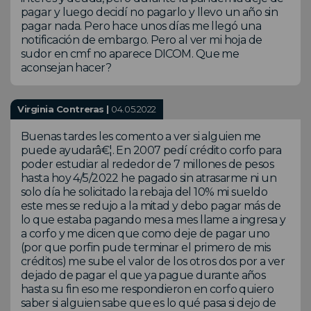
pagar y luego decidí no pagarlo y llevo un año sin
pagar nada. Pero hace unos días me llegó una
notificación de embargo. Pero al ver mi hoja de
sudor en cmf no aparece DICOM. Que me
aconsejan hacer?
Virginia Contreras |
04.05.2022
Buenas tardes les comento a ver si alguien me
puede ayudarâ€¦. En 2007 pedí crédito corfo para
poder estudiar al rededor de 7 millones de pesos
hasta hoy 4/5/2022 he pagado sin atrasarme ni un
solo día he solicitado la rebaja del 10% mi sueldo
este mes se redujo a la mitad y debo pagar más de
lo que estaba pagando mes a mes llame a ingresa y
a corfo y me dicen que como deje de pagar uno
(por que porfin pude terminar el primero de mis
créditos) me sube el valor de los otros dos por a ver
dejado de pagar el que ya pague durante años
hasta su fin eso me respondieron en corfo quiero
saber si alguien sabe que es lo qué pasa si dejo de