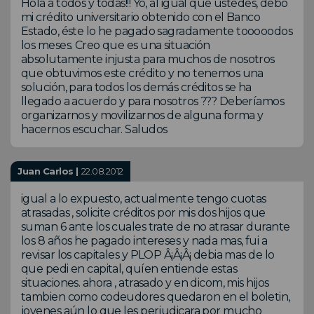
Hola a todos y todas!!! Yo, al igual que ustedes, debo
mi crédito universitario obtenido con el Banco
Estado, éste lo he pagado sagradamente tooooodos
los meses. Creo que es una situación
absolutamente injusta para muchos de nosotros
que obtuvimos este crédito y no tenemos una
solución, para todos los demás créditos se ha
llegado a acuerdo y para nosotros ??? Deberíamos
organizarnos y movilizarnos de alguna forma y
hacernos escuchar. Saludos
Juan Carlos |
22.08.2012
igual a lo expuesto, actualmente tengo cuotas
atrasadas , solicite créditos por mis dos hijos que
suman 6 ante los cuales trate de no atrasar durante
los 8 años he pagado intereses y nada mas, fui a
revisar los capitales y PLOP Â¡Â¡Â¡ debia mas de lo
que pedi en capital, quíen entiende estas
situaciones. ahora , atrasado y en dicom, mis hijos
tambien como codeudores quedaron en el boletin,
jovenes aún lo que les perjudicara por mucho