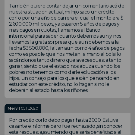
También quiero contar dejar un comentario acá de
nuestra situación actual, mi hijo saco un crédito
corfo por una año de carrera el cual el monto era $
2.600.000 mil pesos, ya pasaron 5 años de pagos y
mas pagos en cuotas, llamamos al Banco
intencional para saber cuanto debemos aun y nos
llevamos la grata sorpresa que aun debemos a la
fecha $3.500.000, faltan aun como 4 años de pagos,
como es posible que nos metan la mano al bolsillo
sacándonos tanto dinero que aveces cuesta tanto
ganar, siento que el estado nos abuza cuando los
pobres no tenemos como darle educación a los
hijos,. un consejo para los que estén pensando en
estudiar con este crédito, no lo hagan si no le
deberán al estado hasta los riñones
Mery |
05.11.2020
Por credito corfo debo pagar hasta 2030. Estuve
cesante e informe,pero fue rechazado ,sin conocer
esta respuesta,asumiendo que seria beneficiada al