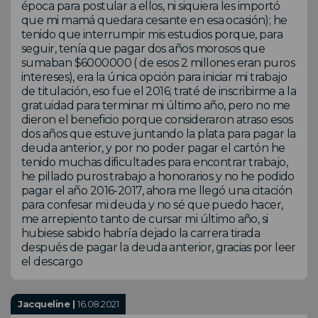
época para postular a ellos, ni siquiera les importó
que mi mamá quedara cesante en esa ocasión); he
tenido que interrumpir mis estudios porque, para
seguir, tenía que pagar dos años morosos que
sumaban $6000000 ( de esos 2 millones eran puros
intereses), era la única opción para iniciar mi trabajo
de titulación, eso fue el 2016; traté de inscribirme a la
gratuidad para terminar mi último año, pero no me
dieron el beneficio porque consideraron atraso esos
dos años que estuve juntando la plata para pagar la
deuda anterior, y por no poder pagar el cartón he
tenido muchas dificultades para encontrar trabajo,
he pillado puros trabajo a honorarios y no he podido
pagar el año 2016-2017, ahora me llegó una citación
para confesar mi deuda y no sé que puedo hacer,
me arrepiento tanto de cursar mi último año, si
hubiese sabido habría dejado la carrera tirada
después de pagar la deuda anterior, gracias por leer
el descargo
Jacqueline |
16.08.2021