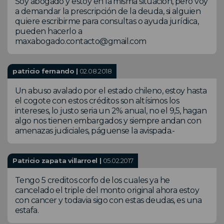
Soy abogado y estoy en la misma situación, pero voy
a demandar la prescripción de la deuda, si alguien
quiere escribirme para consultas o ayuda jurídica,
pueden hacerlo a
maxabogado.contacto@gmail.com
patricio fernando |
02.08.2018
Un abuso avalado por el estado chileno, estoy hasta
el cogote con estos créditos son altísimos los
intereses, lo justo seria un 2% anual, no el 9,5, hagan
algo nos tienen embargados y siempre andan con
amenazas judiciales, páguense la avispada.-
Patricio zapata villarroel |
05.02.2017
Tengo 5 creditos corfo de los cuales ya he
cancelado el triple del monto original ahora estoy
con cancer y todavia sigo con estas deudas, es una
estafa.