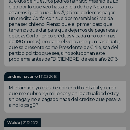
sueldos de nuestros padres han sido miserables. Lo
digo por lo que veo hasta el dia de hoy. Nosotros
estamos igual que ellos, Â¿Cómo podemos pagar
un credito Corfo, con sueldos miserables? Me da
pena ser chileno. Pienso que el primer paso que
tenemos que dar para que dejemos de pagar esas
deudas Corfo ( cinco créditos y cada uno con mas
de 180 cuotas). no darle el voto a ningun candidato,
que se presente como Presidente de Chile, sea del
partido politico que sea, si no solucionan este
problema antes de "DICIEMBRE" de este año 2013.
andres navarro |
11.03.2013
Mi estimado yo estudie con credito estatal yo creo
que me cubrio 2,5 millones y en la actualidad estoy
sin pega y no e pagado nada del credito que pasaria
si no lo pag0?
Waldo |
21.12.2012