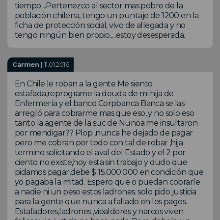
tiempo....Pertenezco al sector mas pobre de la
población chilena, tengo un puntaje de 1200 en la
ficha de protección social, vivo de allegada y no
tengo ningún bien propio.....estoy desesperada.
Carmen |
11.01.2016
En Chile le roban a la gente Me siento
estafada,reprograme la deuda de mi hija de
Enfermería y el banco Corpbanca Banca se las
arregló para cobrarme mas que eso, y no solo eso
tanto la agente de la suc de Nunoa me insultaron
por mendigar?? Plop ,nunca he dejado de pagar
pero me cobran por todo con tal de robar ,hija
termino solicitando el aval del Estado y el 2 por
ciento no existe,hoy esta sin trabajo y dudo que
pidamos pagar,debe $ 15.000.000 en condición que
yo pagaba la mitad. Espero que o puedan cobrarle
a nadie ni un peso estos ladrones. solo pido justicia
para la gente que nunca a fallado en los pagos.
Estafadores,ladrones ,vioaldores y narcos viven