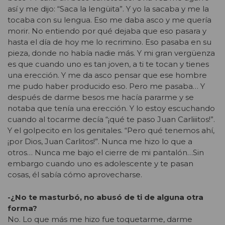
así y me dijo: “Saca la lengüita”. Y yo la sacaba y me la
tocaba con su lengua. Eso me daba asco y me quería
morir. No entiendo por qué dejaba que eso pasara y
hasta el día de hoy me lo recrimino. Eso pasaba en su
pieza, donde no había nadie más. Y mi gran vergüenza
es que cuando uno es tan joven, a ti te tocan y tienes
una erección. Y me da asco pensar que ese hombre
me pudo haber producido eso. Pero me pasaba… Y
después de darme besos me hacía pararme y se
notaba que tenía una erección. Y lo estoy escuchando
cuando al tocarme decía “¡qué te paso Juan Carliiitos!”.
Y el golpecito en los genitales. “Pero qué tenemos ahí,
¡por Dios, Juan Carlitos!”. Nunca me hizo lo que a
otros… Nunca me bajo el cierre de mi pantalón…Sin
embargo cuando uno es adolescente y te pasan
cosas, él sabía cómo aprovecharse.
-¿No te masturbó, no abusó de ti de alguna otra
forma?
No. Lo que más me hizo fue toquetarme, darme