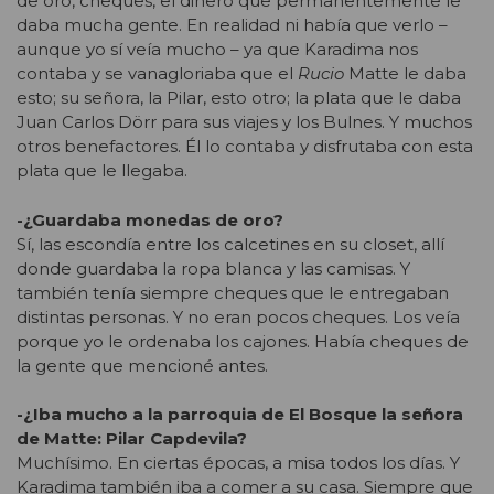
de oro, cheques, el dinero que permanentemente le
daba mucha gente. En realidad ni había que verlo –
aunque yo sí veía mucho – ya que Karadima nos
contaba y se vanagloriaba que el
Rucio
Matte le daba
esto; su señora, la Pilar, esto otro; la plata que le daba
Juan Carlos Dörr para sus viajes y los Bulnes. Y muchos
otros benefactores. Él lo contaba y disfrutaba con esta
plata que le llegaba.
-¿Guardaba monedas de oro?
Sí, las escondía entre los calcetines en su closet, allí
donde guardaba la ropa blanca y las camisas. Y
también tenía siempre cheques que le entregaban
distintas personas. Y no eran pocos cheques. Los veía
porque yo le ordenaba los cajones. Había cheques de
la gente que mencioné antes.
-¿Iba mucho a la parroquia de El Bosque la señora
de Matte: Pilar Capdevila?
Muchísimo. En ciertas épocas, a misa todos los días. Y
Karadima también iba a comer a su casa. Siempre que