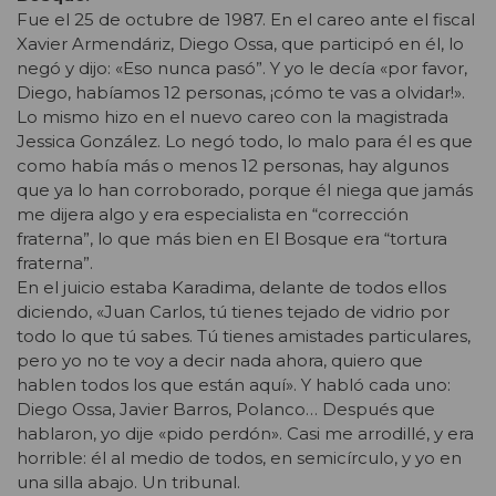
Fue el 25 de octubre de 1987. En el careo ante el fiscal
Xavier Armendáriz, Diego Ossa, que participó en él, lo
negó y dijo: «Eso nunca pasó”. Y yo le decía «por favor,
Diego, habíamos 12 personas, ¡cómo te vas a olvidar!».
Lo mismo hizo en el nuevo careo con la magistrada
Jessica González. Lo negó todo, lo malo para él es que
como había más o menos 12 personas, hay algunos
que ya lo han corroborado, porque él niega que jamás
me dijera algo y era especialista en “corrección
fraterna”, lo que más bien en El Bosque era “tortura
fraterna”.
En el juicio estaba Karadima, delante de todos ellos
diciendo, «Juan Carlos, tú tienes tejado de vidrio por
todo lo que tú sabes. Tú tienes amistades particulares,
pero yo no te voy a decir nada ahora, quiero que
hablen todos los que están aquí». Y habló cada uno:
Diego Ossa, Javier Barros, Polanco… Después que
hablaron, yo dije «pido perdón». Casi me arrodillé, y era
horrible: él al medio de todos, en semicírculo, y yo en
una silla abajo. Un tribunal.