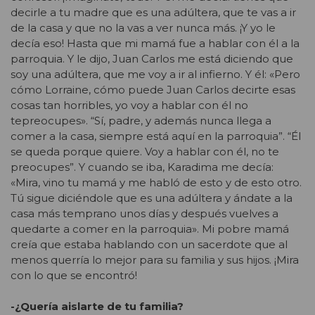
decirle a tu madre que es una adúltera, que te vas a ir
de la casa y que no la vas a ver nunca más. ¡Y yo le
decía eso! Hasta que mi mamá fue a hablar con él a la
parroquia. Y le dijo, Juan Carlos me está diciendo que
soy una adúltera, que me voy a ir al infierno. Y él: «Pero
cómo Lorraine, cómo puede Juan Carlos decirte esas
cosas tan horribles, yo voy a hablar con él no
tepreocupes». “Sí, padre, y además nunca llega a
comer a la casa, siempre está aquí en la parroquia”. “Él
se queda porque quiere. Voy a hablar con él, no te
preocupes”. Y cuando se iba, Karadima me decía:
«Mira, vino tu mamá y me habló de esto y de esto otro.
Tú sigue diciéndole que es una adúltera y ándate a la
casa más temprano unos días y después vuelves a
quedarte a comer en la parroquia». Mi pobre mamá
creía que estaba hablando con un sacerdote que al
menos querría lo mejor para su familia y sus hijos. ¡Mira
con lo que se encontró!
-¿Quería aislarte de tu familia?