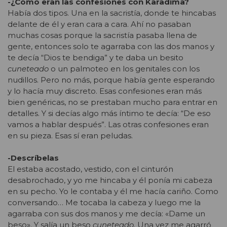
-¿Cómo eran las confesiones con Karadima?
Había dos tipos. Una en la sacristía, donde te hincabas
delante de él y eran cara a cara. Ahí no pasaban
muchas cosas porque la sacristía pasaba llena de
gente, entonces solo te agarraba con las dos manos y
te decía “Dios te bendiga” y te daba un besito
cuneteado
o un palmoteo en los genitales con los
nudillos. Pero no más, porque había gente esperando
y lo hacía muy discreto. Esas confesiones eran más
bien genéricas, no se prestaban mucho para entrar en
detalles. Y si decías algo más íntimo te decía: “De eso
vamos a hablar después”. Las otras confesiones eran
en su pieza. Esas sí eran peludas.
-Descríbelas
El estaba acostado, vestido, con el cinturón
desabrochado, y yo me hincaba y él ponía mi cabeza
en su pecho. Yo le contaba y él me hacía cariño. Como
conversando… Me tocaba la cabeza y luego me la
agarraba con sus dos manos y me decía: «Dame un
beso». Y salía un beso
cuneteado
. Una vez me agarró