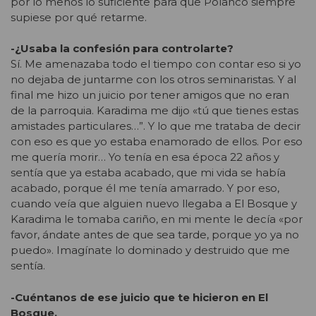
por lo menos lo suficiente para que Polanco siempre
supiese por qué retarme.
-¿Usaba la confesión para controlarte?
Sí. Me amenazaba todo el tiempo con contar eso si yo
no dejaba de juntarme con los otros seminaristas. Y al
final me hizo un juicio por tener amigos que no eran
de la parroquia. Karadima me dijo «tú que tienes estas
amistades particulares…”. Y lo que me trataba de decir
con eso es que yo estaba enamorado de ellos. Por eso
me quería morir… Yo tenía en esa época 22 años y
sentía que ya estaba acabado, que mi vida se había
acabado, porque él me tenía amarrado. Y por eso,
cuando veía que alguien nuevo llegaba a El Bosque y
Karadima le tomaba cariño, en mi mente le decía «por
favor, ándate antes de que sea tarde, porque yo ya no
puedo». Imagínate lo dominado y destruido que me
sentía.
-Cuéntanos de ese juicio que te hicieron en El
Bosque.