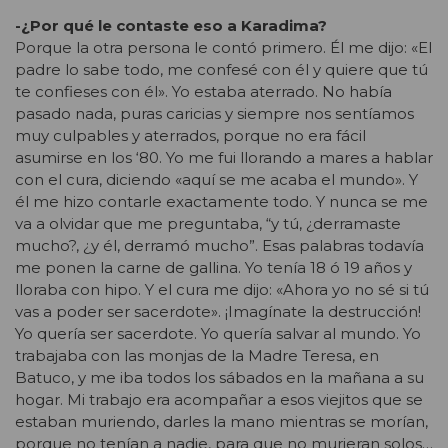
-¿Por qué le contaste eso a Karadima?
Porque la otra persona le contó primero. Él me dijo: «El
padre lo sabe todo, me confesé con él y quiere que tú
te confieses con él». Yo estaba aterrado. No había
pasado nada, puras caricias y siempre nos sentíamos
muy culpables y aterrados, porque no era fácil
asumirse en los ‘80. Yo me fui llorando a mares a hablar
con el cura, diciendo «aquí se me acaba el mundo». Y
él me hizo contarle exactamente todo. Y nunca se me
va a olvidar que me preguntaba, “y tú, ¿derramaste
mucho?, ¿y él, derramó mucho”. Esas palabras todavía
me ponen la carne de gallina. Yo tenía 18 ó 19 años y
lloraba con hipo. Y el cura me dijo: «Ahora yo no sé si tú
vas a poder ser sacerdote». ¡Imagínate la destrucción!
Yo quería ser sacerdote. Yo quería salvar al mundo. Yo
trabajaba con las monjas de la Madre Teresa, en
Batuco, y me iba todos los sábados en la mañana a su
hogar. Mi trabajo era acompañar a esos viejitos que se
estaban muriendo, darles la mano mientras se morían,
porque no tenían a nadie, para que no murieran solos…