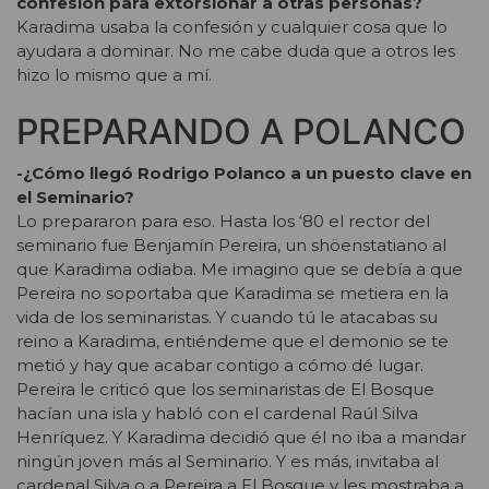
confesión para extorsionar a otras personas?
Karadima usaba la confesión y cualquier cosa que lo
ayudara a dominar. No me cabe duda que a otros les
hizo lo mismo que a mí.
PREPARANDO A POLANCO
-¿Cómo llegó Rodrigo Polanco a un puesto clave en
el Seminario?
Lo prepararon para eso. Hasta los ‘80 el rector del
seminario fue Benjamín Pereira, un shöenstatiano al
que Karadima odiaba. Me imagino que se debía a que
Pereira no soportaba que Karadima se metiera en la
vida de los seminaristas. Y cuando tú le atacabas su
reino a Karadima, entiéndeme que el demonio se te
metió y hay que acabar contigo a cómo dé lugar.
Pereira le criticó que los seminaristas de El Bosque
hacían una isla y habló con el cardenal Raúl Silva
Henríquez. Y Karadima decidió que él no iba a mandar
ningún joven más al Seminario. Y es más, invitaba al
cardenal Silva o a Pereira a El Bosque y les mostraba a