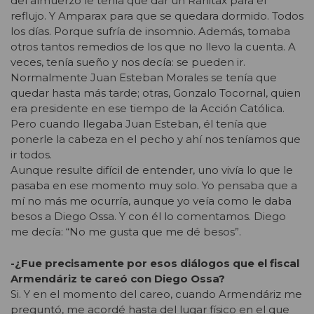
del almuerzo le tenía que dar un Ranitax para el
reflujo. Y Amparax para que se quedara dormido. Todos
los días. Porque sufría de insomnio. Además, tomaba
otros tantos remedios de los que no llevo la cuenta. A
veces, tenía sueño y nos decía: se pueden ir.
Normalmente Juan Esteban Morales se tenía que
quedar hasta más tarde; otras, Gonzalo Tocornal, quien
era presidente en ese tiempo de la Acción Católica.
Pero cuando llegaba Juan Esteban, él tenía que
ponerle la cabeza en el pecho y ahí nos teníamos que
ir todos.
Aunque resulte difícil de entender, uno vivía lo que le
pasaba en ese momento muy solo. Yo pensaba que a
mí no más me ocurría, aunque yo veía como le daba
besos a Diego Ossa. Y con él lo comentamos. Diego
me decía: “No me gusta que me dé besos”.
-¿Fue precisamente por esos diálogos que el fiscal
Armendáriz te careó con Diego Ossa?
Si. Y en el momento del careo, cuando Armendáriz me
preguntó, me acordé hasta del lugar físico en el que