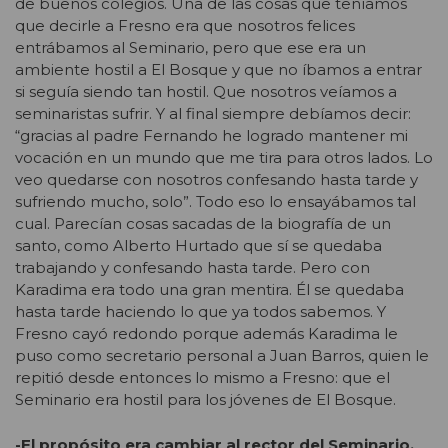
de buenos colegios. Una de las cosas que teníamos
que decirle a Fresno era que nosotros felices
entrábamos al Seminario, pero que ese era un
ambiente hostil a El Bosque y que no íbamos a entrar
si seguía siendo tan hostil. Que nosotros veíamos a
seminaristas sufrir. Y al final siempre debíamos decir:
“gracias al padre Fernando he logrado mantener mi
vocación en un mundo que me tira para otros lados. Lo
veo quedarse con nosotros confesando hasta tarde y
sufriendo mucho, solo”. Todo eso lo ensayábamos tal
cual. Parecían cosas sacadas de la biografía de un
santo, como Alberto Hurtado que sí se quedaba
trabajando y confesando hasta tarde. Pero con
Karadima era todo una gran mentira. Él se quedaba
hasta tarde haciendo lo que ya todos sabemos. Y
Fresno cayó redondo porque además Karadima le
puso como secretario personal a Juan Barros, quien le
repitió desde entonces lo mismo a Fresno: que el
Seminario era hostil para los jóvenes de El Bosque.
-El propósito era cambiar al rector del Seminario.