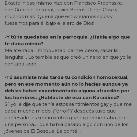
Exacto. Y eso mismo hizo con Francisco Prochaska,
con Gonzalo Toconal, Javier Barros, Diego Ossa y
muchos más. ¡Quería que estuviéramos solos y
fuésemos para él bajo el alero de Dios!
-Y tú te quedabas en la parroquia. ¿Había algo que
te daba miedo?
Me aterraba… El toqueteo, darme besos, sacar la
lengüita… Lo terrible es que creó un nexo en que yo le
contaba todo….
-Tú asumiste más tarde tu condición homosexual,
pero en ese momento aún no lo hacías aunque ya
debías haber experimentado alguna atracción por
los hombres. ¿Hablaste de eso con Karadima?
Sí, yo le dije que tenía estos sentimientos gay y que me
daba mucho miedo. ¡Terror! Y después tuve que
confesarle los sentimientos que experimentaba por
una persona…, que había pasado algo con uno de los
jóvenes de El Bosque. Le conté…