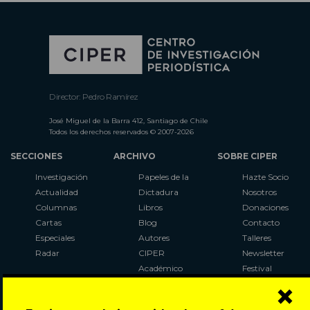
Director: Pedro Ramírez
José Miguel de la Barra 412, Santiago de Chile
Todos los derechos reservados © 2007-2026
SECCIONES
ARCHIVO
SOBRE CIPER
Investigación
Papeles de la
Hazte Socio
Actualidad
Dictadura
Nosotros
Columnas
Libros
Donaciones
Cartas
Blog
Contacto
Especiales
Autores
Talleres
Radar
CIPER
Newsletter
Académico
Festival
×
LaBot
Constituyente