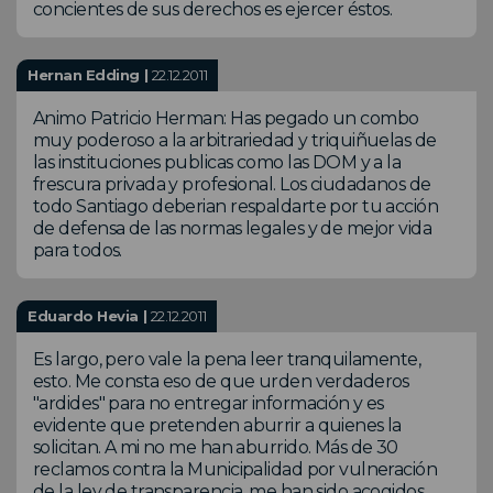
concientes de sus derechos es ejercer éstos.
Hernan Edding |
22.12.2011
Animo Patricio Herman: Has pegado un combo
muy poderoso a la arbitrariedad y triquiñuelas de
las instituciones publicas como las DOM y a la
frescura privada y profesional. Los ciudadanos de
todo Santiago deberian respaldarte por tu acción
de defensa de las normas legales y de mejor vida
para todos.
Eduardo Hevia |
22.12.2011
Es largo, pero vale la pena leer tranquilamente,
esto. Me consta eso de que urden verdaderos
"ardides" para no entregar información y es
evidente que pretenden aburrir a quienes la
solicitan. A mi no me han aburrido. Más de 30
reclamos contra la Municipalidad por vulneración
de la ley de transparencia, me han sido acogidos.