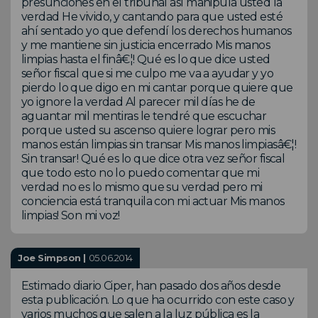
presunciones en el tribunal así manipula usted la
verdad He vivido, y cantando para que usted esté
ahí sentado yo que defendí los derechos humanos
y me mantiene sin justicia encerrado Mis manos
limpias hasta el finâ€¦! Qué es lo que dice usted
señor fiscal que si me culpo me va a ayudar y yo
pierdo lo que digo en mi cantar porque quiere que
yo ignore la verdad Al parecer mil días he de
aguantar mil mentiras le tendré que escuchar
porque usted su ascenso quiere lograr pero mis
manos están limpias sin transar Mis manos limpiasâ€¦!
Sin transar! Qué es lo que dice otra vez señor fiscal
que todo esto no lo puedo comentar que mi
verdad no es lo mismo que su verdad pero mi
conciencia está tranquila con mi actuar Mis manos
limpias! Son mi voz!
Joe Simpson |
05.06.2014
Estimado diario Ciper, han pasado dos años desde
esta publicación. Lo que ha ocurrido con este caso y
varios muchos que salen a la luz pública es la