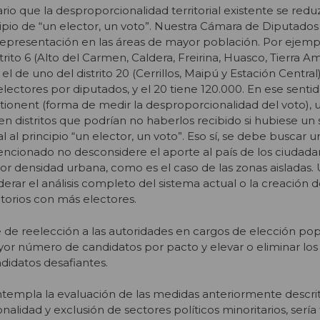
sario que la desproporcionalidad territorial existente se redu
ncipio de “un elector, un voto”. Nuestra Cámara de Diputados
epresentación en las áreas de mayor población. Por ejempl
rito 6 (Alto del Carmen, Caldera, Freirina, Huasco, Tierra Ama
 el de uno del distrito 20 (Cerrillos, Maipú y Estación Central
electores por diputados, y el 20 tiene 120.000. En ese sentid
ionent (forma de medir la desproporcionalidad del voto), u
en distritos que podrían no haberlos recibido si hubiese un
al principio “un elector, un voto”. Eso sí, se debe buscar un
encionado no desconsidere el aporte al país de los ciudad
r densidad urbana, como es el caso de las zonas aisladas.
derar el análisis completo del sistema actual o la creación 
erritorios con más electores.
e de reelección a las autoridades en cargos de elección pop
or número de candidatos por pacto y elevar o eliminar lo
ndidatos desafiantes.
empla la evaluación de las medidas anteriormente descrita
alidad y exclusión de sectores políticos minoritarios, serí