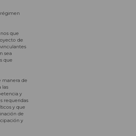
l régimen
lenos que
proyecto de
 vinculantes
ón sea
es que
 de manera de
 las
petencia y
ás requeridas
íticos y que
inación de
cipación y