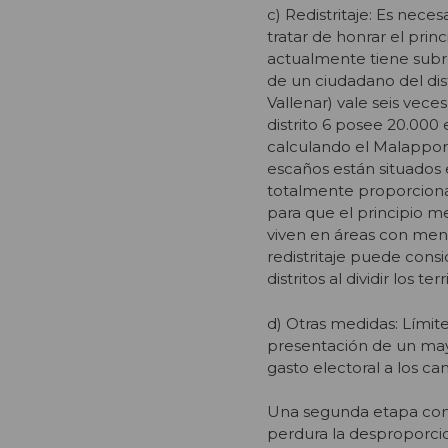
c) Redistritaje: Es nece
tratar de honrar el pri
actualmente tiene subr
de un ciudadano del dist
Vallenar) vale seis veces
distrito 6 posee 20.000 
calculando el Malapport
escaños están situados 
totalmente proporcional 
para que el principio m
viven en áreas con meno
redistritaje puede consi
distritos al dividir los t
d) Otras medidas: Límit
presentación de un may
gasto electoral a los ca
Una segunda etapa cont
perdura la desproporcion