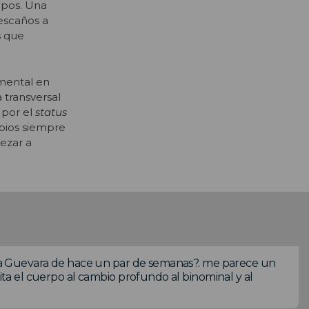
upos. Una
 escaños a
s que
emental en
 transversal
l por el
status
bios siempre
ezar a
 Sra Guevara de hace un par de semanas?. me parece un
uita el cuerpo al cambio profundo al binominal y al