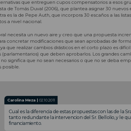
lternativas que entreguen cupos compensatorios a esos gr
esta de Tomás Duval (2006), que plantea asignar 30 nuevos
tra es la de Pepe Auth, que incorpora 30 escaños a las lista
os a nivel nacional.
ral necesita un nuevo aire y creo que una propuesta incr
para concretar modificaciones que sean aprobadas de forma
ya que realizar cambios drásticos en el corto plazo es difíci
 (parlamentarios) que deben aprobarlos. Los grandes cam
 no significa que no sean necesarios o que no se deba emp
s posible.
Carolina Meza |
02.10.2011
Cual es la diferencia de estas propuestas con las de la
tanto redundante la intervencion del Sr. Bellolio, y le q
financiamiento.