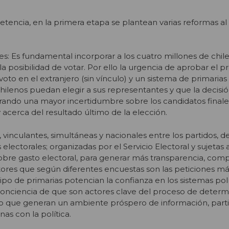
tencia, en la primera etapa se plantean varias reformas a
es: Es fundamental incorporar a los cuatro millones de chi
a posibilidad de votar. Por ello la urgencia de aprobar el 
voto en el extranjero (sin vínculo) y un sistema de primarias
ilenos puedan elegir a sus representantes y que la decisi
erando una mayor incertidumbre sobre los candidatos final
 acerca del resultado último de la elección.
s, vinculantes, simultáneas y nacionales entre los partidos,
electorales; organizadas por el Servicio Electoral y sujetas a
sobre gasto electoral, para generar más transparencia, com
ctores que según diferentes encuestas son las peticiones m
tipo de primarias potencian la confianza en los sistemas pol
onciencia de que son actores clave del proceso de determ
po que generan un ambiente próspero de información, parti
nas con la política.