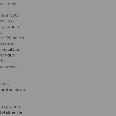
zca, para
o, el voto
rilla y
), ya que el
o,
n 15% de los
 sistema
 equilibrio
anos que
 Un
de nuevos
ular,
s umbrales de
s y si aún
a totalmente