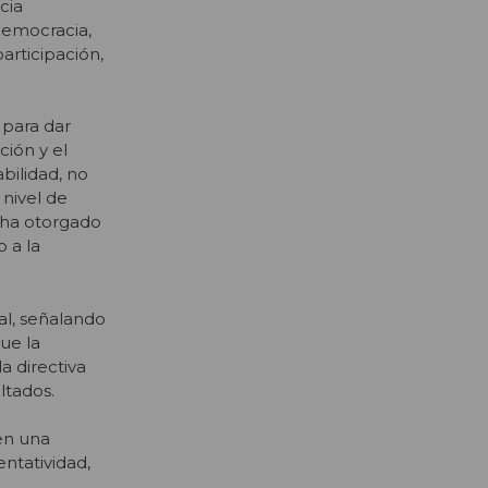
cia
democracia,
articipación,
 para dar
ión y el
bilidad, no
 nivel de
a ha otorgado
 a la
al, señalando
ue la
a directiva
ltados.
en una
ntatividad,