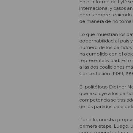
En el informe de LyD se
internacional y casos a
pero siempre teniendo en
de manera de no tomar 
Lo que muestran los da
gobernabilidad al país 
número de los partidos 
ha cumplido con el obje
representatividad. Esto
a las dos coaliciones m
Concertación (1989, 1997 
El politólogo Diether N
que excluye a los parti
competencia se traslada 
de los partidos para defi
Por ello, nuestra prop
primera etapa. Luego, u
como segunda etapa.