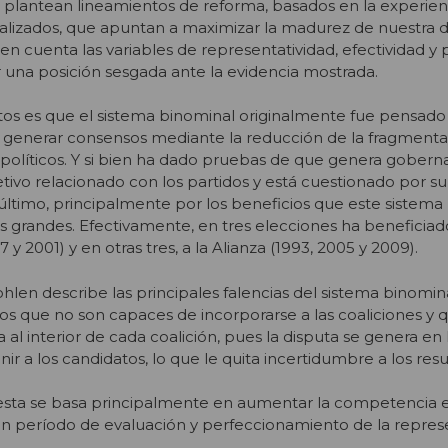
 plantean lineamientos de reforma, basados en la experien
nalizados, que apuntan a maximizar la madurez de nuestra 
 cuenta las variables de representatividad, efectividad y p
una posición sesgada ante la evidencia mostrada.
tos es que el sistema binominal originalmente fue pensado
y generar consensos mediante la reducción de la fragmentac
políticos. Y si bien ha dado pruebas de que genera goberna
tivo relacionado con los partidos y está cuestionado por su
 último, principalmente por los beneficios que este sistem
ás grandes. Efectivamente, en tres elecciones ha beneficiado
y 2001) y en otras tres, a la Alianza (1993, 2005 y 2009).
ohlen describe las principales falencias del sistema binomin
dos que no son capaces de incorporarse a las coaliciones y q
al interior de cada coalición, pues la disputa se genera en l
nir a los candidatos, lo que le quita incertidumbre a los resu
uesta se basa principalmente en aumentar la competencia 
n período de evaluación y perfeccionamiento de la represe