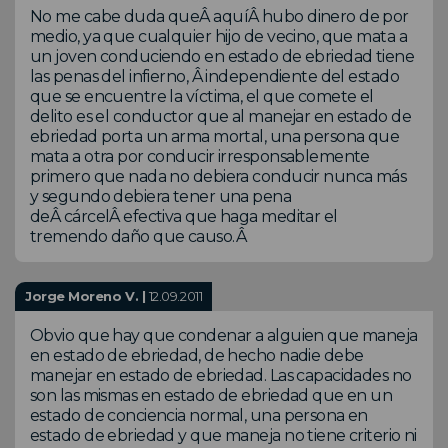
No me cabe duda queÂ aquíÂ hubo dinero de por
medio, ya que cualquier hijo de vecino, que mata a
un joven conduciendo en estado de ebriedad tiene
las penas del infierno, Â independiente del estado
que se encuentre la víctima, el que comete el
delito es el conductor que al manejar en estado de
ebriedad porta un arma mortal, una persona que
mata a otra por conducir irresponsablemente
primero que nada no debiera conducir nunca más
y segundo debiera tener una pena
deÂ cárcelÂ efectiva que haga meditar el
tremendo daño que causo.Â
Jorge Moreno V. |
12.09.2011
Obvio que hay que condenar a alguien que maneja
en estado de ebriedad, de hecho nadie debe
manejar en estado de ebriedad. Las capacidades no
son las mismas en estado de ebriedad que en un
estado de conciencia normal, una persona en
estado de ebriedad y que maneja no tiene criterio ni