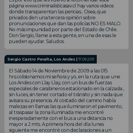
página www.criminalisticasav.cl hay varios videos
donde transparentan las pericias... Osea, que
privados den una tercera opinión sobre
pronunciaciones que dan las policías NO ES MALO.
No más impunidad por parte del Estado de Chile.
Don Sergio, llame a esta gente, en una de esas le
pueden ayudar. Saludos.
Sergio Castro Peralta, Los Andes |
17.09.2011
El Sábado 14 de Noviembre de 2009 a las 015
hrs.colisionamos mi señora y yo, en la ruta que une
Los Andes con Llay Llay, con un bus de fuerzas
especiales de carabineros estacionado en la calzada ,
sin luces, sin tener cortado el tránsito y sin nada que
avisara su presencia. Al costado del camino había
malezas en llamas las que iluminaron el pavimento,
al traspasar la zona iluminada me encontré
inesperadamente con el bus a una distancia no
mayor a 2 mts. A primera hora del día lunes
siguiente me encontré con declaraciones a un