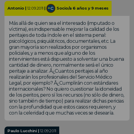
Antonio |
12.09.2011
|
Socio/a 6 años y 9 meses
Más allá de quien sea el interesado (imputado o
víctima), es indispensable mejorar la calidad de los
peritajes de toda índole en el sistema penal:
psicológicos, psiquiátricos, documentales, etc. La
gran mayoría son realizados por organismos
policiales, y a menos que alguno de los
intervinientes está dispuesto a solventar una buena
cantidad de dinero, normalmente será el único
peritaje a analizar. Â¿Cuantos peritajes al año
realizarán los profesionales del Servicio Médico
Legal, por ejemplo? Â¿Cumplirán con estándares
internacionales? No quiero cuestionar la idoneidad
de los peritos, pero sí los recursos (no sólo de dinero,
sino también de tiempo) para realizar dichas pericias
con la profundidad que estos casos requieren, y
con la celeridad que muchas veces se desearía.
Paulo Lucchini |
12.09.2011