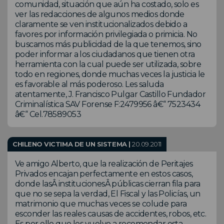
comunidad, situación que aún ha costado, solo es
ver las redacciones de algunos medios donde
claramente se ven institucionalizados debido a
favores por información privilegiada o primicia. No
buscamos más publicidad de la que tenemos, sino
poder informar a los ciudadanos que tienen otra
herramienta con la cual puede ser utilizada, sobre
todo en regiones, donde muchas veces la justicia le
es favorable al más poderoso. Les saluda
atentamente, J. Francisco Pulgar Castillo Fundador
Criminalística SAV Forense F:2479956 â€“ 7523434
â€“ Cel.78589053
CHILENO VICTIMA DE UN SISTEMA |
20.09.2011
Ve amigo Alberto, que la realización de Peritajes
Privados encajan perfectamente en estos casos,
donde lasÂ institucionesÂ públicas cierran fila para
que no se sepa la verdad, El Fiscal y las Policías, un
matrimonio que muchas veces se colude para
esconder las reales causas de accidentes, robos, etc.
Es por ello que les vuelvo a recomendar esta