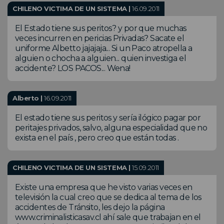
CHILENO VICTIMA DE UN SISTEMA |
16.09.2011
El Estado tiene sus peritos? y por que muchas
veces incurren en pericias Privadas? Sacate el
uniforme Albetto jajajaja... Si un Paco atropella a
alguien o chocha a alguien... quien investiga el
accidente? LOS PACOS... Wena!
Alberto |
16.09.2011
El estado tiene sus peritos y sería ilógico pagar por
peritajes privados, salvo, alguna especialidad que no
exista en el país , pero creo que están todas .
CHILENO VICTIMA DE UN SISTEMA |
15.09.2011
Existe una empresa que he visto varias veces en
televisión la cual creo que se dedica al tema de los
accidentes de Tránsito, les dejo la página
www.criminalisticasav.cl ahí sale que trabajan en el