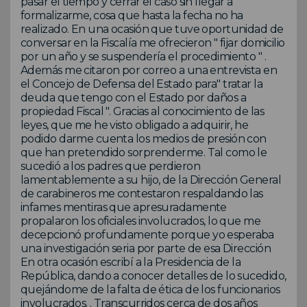
pasar el tiempo y cerrar el caso sin llegar a
formalizarme, cosa que hasta la fecha no ha
realizado. En una ocasión que tuve oportunidad de
conversar en la Fiscalía me ofrecieron " fijar domicilio
por un año y se suspendería el procedimiento " .
Además me citaron por correo a una entrevista en
el Concejo de Defensa del Estado para" tratar la
deuda que tengo con el Estado por daños a
propiedad Fiscal ". Gracias al conocimiento de las
leyes, que me he visto obligado a adquirir, he
podido darme cuenta los medios de presión con
que han pretendido sorprenderme. Tal como le
sucedió a los padres que perdieron
lamentablemente a su hijo, de la Dirección General
de carabineros me contestaron respaldando las
infames mentiras que apresuradamente
propalaron los oficiales involucrados, lo que me
decepcionó profundamente porque yo esperaba
una investigación seria por parte de esa Dirección
En otra ocasión escribí a la Presidencia de la
República, dando a conocer detalles de lo sucedido,
quejándome de la falta de ética de los funcionarios
involucrados. . Transcurridos cerca de dos años