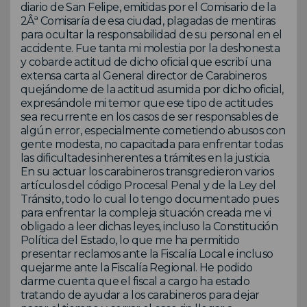
diario de San Felipe, emitidas por el Comisario de la
2Âª Comisaría de esa ciudad, plagadas de mentiras
para ocultar la responsabilidad de su personal en el
accidente. Fue tanta mi molestia por la deshonesta
y cobarde actitud de dicho oficial que escribí una
extensa carta al General director de Carabineros
quejándome de la actitud asumida por dicho oficial,
expresándole mi temor que ese tipo de actitudes
sea recurrente en los casos de ser responsables de
algún error, especialmente cometiendo abusos con
gente modesta, no capacitada para enfrentar todas
las dificultades inherentes a trámites en la justicia.
En su actuar los carabineros transgredieron varios
artículos del código Procesal Penal y de la Ley del
Tránsito, todo lo cual lo tengo documentado pues
para enfrentar la compleja situación creada me vi
obligado a leer dichas leyes, incluso la Constitución
Política del Estado, lo que me ha permitido
presentar reclamos ante la Fiscalía Local e incluso
quejarme ante la Fiscalía Regional. He podido
darme cuenta que el fiscal a cargo ha estado
tratando de ayudar a los carabineros para dejar