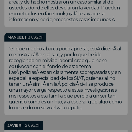
área, y de hecho mostraron un caso similar al de
ustedes, donde ellos develaron la verdad. Pueden
encontrarlos en facebook, ojalá les ayude la
información y no dejemos estos casos impunes.Â
MANUEL |
13.09.2011
"el que mucho abarca poco aprieta", esoÂ dicenÂ al
menosÂ acáÂ en el sur, y por lo que he ido
recogiendo en mi vida laboral creo que no se
equivocan con el fondo de este tema.
LasÂ policíasÂ estan claramente sobrepasadas, y en
especial la especialidad de los SIAT, quienes al no
tener unÂ símilÂ en laÂ policíaÂ civil se produce
una mayor carga respecto a estas investigaciones.
mis respetos a esa familia que perdió a un ser tan
querido como es un hijo, y a esperar que algo como
lo ocurrido no se vuelva a repetir.
JAVIER |
12.09.2011