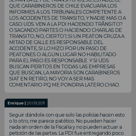
QUE CARABINEROS DE CHILE EVACUARA LOS
INFORMES A LOS TRIBUNALES COMPETENTE A
LOS ACCIDENTES DE TRANSITO, Y NADIE MAS O A
CASO UDS. VEN A LA PDI HACIENDO TRÃNSITO?
O SACANDO PARTES O HACIENDO CHARLAS DE
TRANSITO, NO, CIERTO?, SI UN PEATON CRUZA A
MITAD DE CALLE ES RESPONSABLE DEL
ACCIDENTE, SI LO HIZO POR UN PASO DE
PEATONES O ALGUN LUGAR NO HABILITADO
PARA EL PASO ES RESPONSABLE. Y SI UDS.
BUSCAN PERITOS EN TODAS LAS EMPRESAS
QUE BUSCAN, LA MAYORIA SON CARABINEROS
SIAT EN RETIRO, NO VOY A SER MAS
COMENTARIO PQ ME PONDRIA LATERO.CHAO.
Enrique |
20.09.2011
Seguir dándole con que solo las policias hacen esto
o lo otro, me parece patético. No pueden hacer
nada sin orden de la Fiscalía y no pueden actuar a
petición de las partes. La PDI fue entregando poco