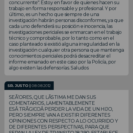
concurrente". Estoy en favor de quienes hacen su
trabajo en forma responsable y profesional. Y por
último, es un hecho que siempre de una
investigación habrán personas disconformes, ya que
cada uno defenderá su posición e inocencia, las
investigaciones periciales se enmarcan en el trabajo
técnico y comprobable, por lo tanto como en el
caso planteado si existió alguna irregularidad en la
investigación cualquier otra persona que mantenga
conocimientos periciales podrá desacreditar el
informe emanado en este caso por la Policía, por
algo existen las defensorías. Saludos
SR. JUSTO |
08.08.2012
SEÃ‘ORES, QUE LÃSTIMA ME DAN SUS
COMENTARIOS, LAMENTABLEMENTE
ESÂ TRÃGICOÂ PERDER LA VIDA DE UN HIJO,
PERO SIEMPRE VAN A EXISTIR DIFERENTES
OPINIONES CON RESPECTO A LO OCURRIDO Y
DE DIFERENTES PERSPECTIVAS, PARA QUE
SEPAN LA LEY DE TRANSITO 18.290, ESTABLECE