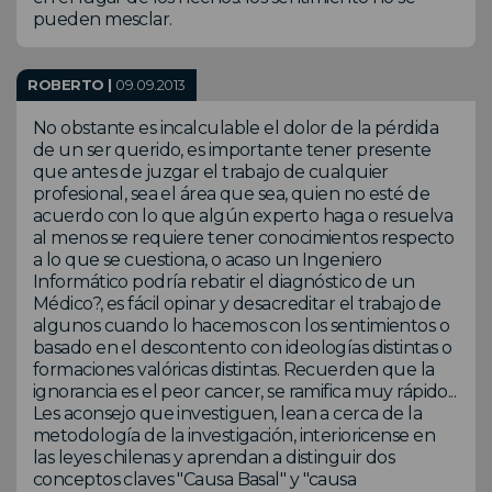
pueden mesclar.
ROBERTO |
09.09.2013
No obstante es incalculable el dolor de la pérdida
de un ser querido, es importante tener presente
que antes de juzgar el trabajo de cualquier
profesional, sea el área que sea, quien no esté de
acuerdo con lo que algún experto haga o resuelva
al menos se requiere tener conocimientos respecto
a lo que se cuestiona, o acaso un Ingeniero
Informático podría rebatir el diagnóstico de un
Médico?, es fácil opinar y desacreditar el trabajo de
algunos cuando lo hacemos con los sentimientos o
basado en el descontento con ideologías distintas o
formaciones valóricas distintas. Recuerden que la
ignorancia es el peor cancer, se ramifica muy rápido...
Les aconsejo que investiguen, lean a cerca de la
metodología de la investigación, interioricense en
las leyes chilenas y aprendan a distinguir dos
conceptos claves "Causa Basal" y "causa