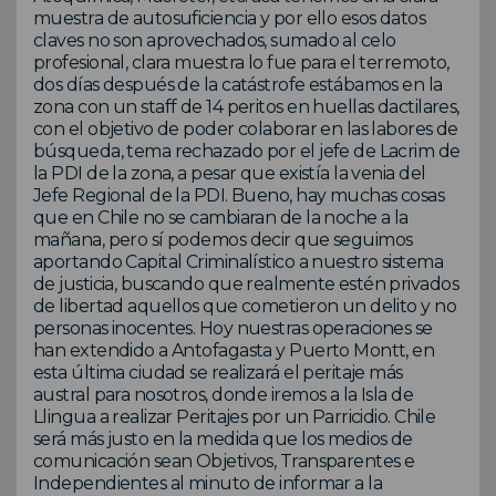
muestra de autosuficiencia y por ello esos datos
claves no son aprovechados, sumado al celo
profesional, clara muestra lo fue para el terremoto,
dos días después de la catástrofe estábamos en la
zona con un staff de 14 peritos en huellas dactilares,
con el objetivo de poder colaborar en las labores de
búsqueda, tema rechazado por el jefe de Lacrim de
la PDI de la zona, a pesar que existía la venia del
Jefe Regional de la PDI. Bueno, hay muchas cosas
que en Chile no se cambiaran de la noche a la
mañana, pero sí podemos decir que seguimos
aportando Capital Criminalístico a nuestro sistema
de justicia, buscando que realmente estén privados
de libertad aquellos que cometieron un delito y no
personas inocentes. Hoy nuestras operaciones se
han extendido a Antofagasta y Puerto Montt, en
esta última ciudad se realizará el peritaje más
austral para nosotros, donde iremos a la Isla de
Llingua a realizar Peritajes por un Parricidio. Chile
será más justo en la medida que los medios de
comunicación sean Objetivos, Transparentes e
Independientes al minuto de informar a la