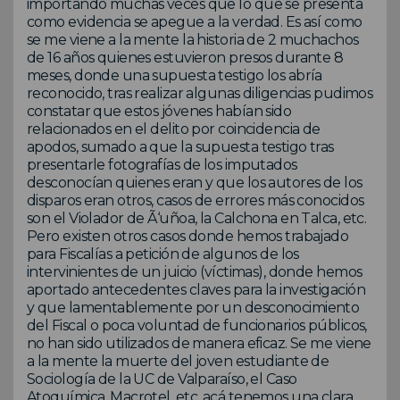
importando muchas veces que lo que se presenta
como evidencia se apegue a la verdad. Es así como
se me viene a la mente la historia de 2 muchachos
de 16 años quienes estuvieron presos durante 8
meses, donde una supuesta testigo los abría
reconocido, tras realizar algunas diligencias pudimos
constatar que estos jóvenes habían sido
relacionados en el delito por coincidencia de
apodos, sumado a que la supuesta testigo tras
presentarle fotografías de los imputados
desconocían quienes eran y que los autores de los
disparos eran otros, casos de errores más conocidos
son el Violador de Ã‘uñoa, la Calchona en Talca, etc.
Pero existen otros casos donde hemos trabajado
para Fiscalías a petición de algunos de los
intervinientes de un juicio (víctimas), donde hemos
aportado antecedentes claves para la investigación
y que lamentablemente por un desconocimiento
del Fiscal o poca voluntad de funcionarios públicos,
no han sido utilizados de manera eficaz. Se me viene
a la mente la muerte del joven estudiante de
Sociología de la UC de Valparaíso, el Caso
Atoquímica, Macrotel, etc. acá tenemos una clara