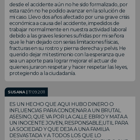
desde el accidente aún no he sido formalizado, por
esta razón no he podido avanzar en la solución de
mi caso. Llevo dos años afectado por una grave crisis
económica a causa del accidente, impedidos de
trabajar normalmente en nuestra actividad laboral
debido a las graves lesiones sufridas por mi señora
que le han dejado con serias limitaciones físicas,
fracturas en su rostro y pierna derecha y pelvis. He
querido dejar mi testimonio con la esperanza que
sea un aporte para lograr mejorar el actuar de
quienes juraron respetar y hacer respetar las leyes,
protegiendo a la ciudadanía.
SUSANA |
17.09.2011
ES UN HECHO QUE AQUI HUBO DINERO O
INFLUENCIAS PARA CONDENAR A UN BRUTAL
ASESINO, QUE VA POR LA CALLE EBRIO Y MATA A
UN INOCENTE JOVEN, RESPONSABLE,UTIL PARA
LA SOCIEDAD Y QUE DEJA A UNA FAMILIA
DESVASTADA Y A TODOS LOS QUE LO