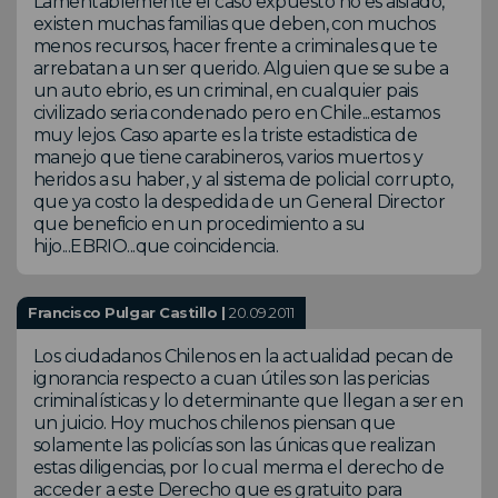
Lamentablemente el caso expuesto no es aislado,
existen muchas familias que deben, con muchos
menos recursos, hacer frente a criminales que te
arrebatan a un ser querido. Alguien que se sube a
un auto ebrio, es un criminal, en cualquier pais
civilizado seria condenado pero en Chile...estamos
muy lejos. Caso aparte es la triste estadistica de
manejo que tiene carabineros, varios muertos y
heridos a su haber, y al sistema de policial corrupto,
que ya costo la despedida de un General Director
que beneficio en un procedimiento a su
hijo...EBRIO...que coincidencia.
Francisco Pulgar Castillo |
20.09.2011
Los ciudadanos Chilenos en la actualidad pecan de
ignorancia respecto a cuan útiles son las pericias
criminalísticas y lo determinante que llegan a ser en
un juicio. Hoy muchos chilenos piensan que
solamente las policías son las únicas que realizan
estas diligencias, por lo cual merma el derecho de
acceder a este Derecho que es gratuito para