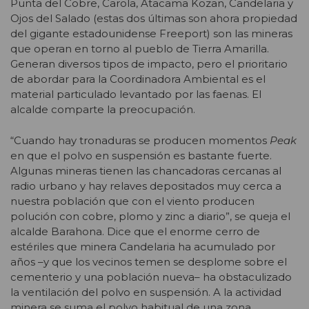
Punta del Cobre, Carola, Atacama Kozan, Candelaria y
Ojos del Salado (estas dos últimas son ahora propiedad
del gigante estadounidense Freeport) son las mineras
que operan en torno al pueblo de Tierra Amarilla.
Generan diversos tipos de impacto, pero el prioritario
de abordar para la Coordinadora Ambiental es el
material particulado levantado por las faenas. El
alcalde comparte la preocupación.
“Cuando hay tronaduras se producen momentos
Peak
en que el polvo en suspensión es bastante fuerte.
Algunas mineras tienen las chancadoras cercanas al
radio urbano y hay relaves depositados muy cerca a
nuestra población que con el viento producen
polución con cobre, plomo y zinc a diario”, se queja el
alcalde Barahona. Dice que el enorme cerro de
estériles que minera Candelaria ha acumulado por
años –y que los vecinos temen se desplome sobre el
cementerio y una población nueva– ha obstaculizado
la ventilación del polvo en suspensión. A la actividad
minera se suma el polvo habitual de una zona