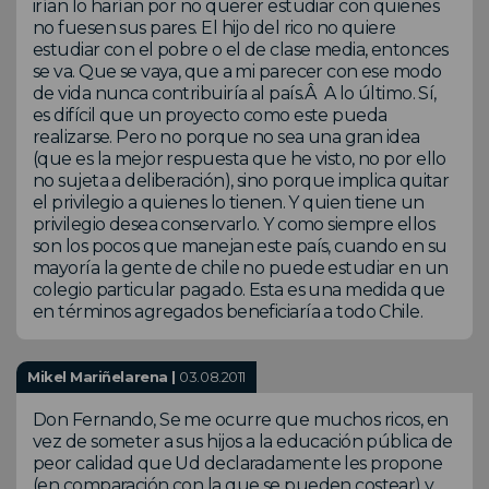
irían lo harían por no querer estudiar con quienes
no fuesen sus pares. El hijo del rico no quiere
estudiar con el pobre o el de clase media, entonces
se va. Que se vaya, que a mi parecer con ese modo
de vida nunca contribuiría al país.Â A lo último. Sí,
es difícil que un proyecto como este pueda
realizarse. Pero no porque no sea una gran idea
(que es la mejor respuesta que he visto, no por ello
no sujeta a deliberación), sino porque implica quitar
el privilegio a quienes lo tienen. Y quien tiene un
privilegio desea conservarlo. Y como siempre ellos
son los pocos que manejan este país, cuando en su
mayoría la gente de chile no puede estudiar en un
colegio particular pagado. Esta es una medida que
en términos agregados beneficiaría a todo Chile.
Mikel Mariñelarena |
03.08.2011
Don Fernando, Se me ocurre que muchos ricos, en
vez de someter a sus hijos a la educación pública de
peor calidad que Ud declaradamente les propone
(en comparación con la que se pueden costear) y,