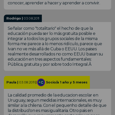
conocer, aprender a hacer y aprender a convivir.
Rodrigo |
03.08.2011
Señalar como "totalitario" el hecho de que la
educación pueda ser lo más gratuita posible e
integrar a todos los grupos sociales de la misma
forma me parece a lo menos ridículo, parece que
Ivan no ve más allá de Cuba o EEUU. Los paises
realmente desarrollados no como EEUU basan su
educación en tres aspectos fundamentales:
Pública, gratuita y por sobre todo Integral.Â
Paula |
03.08.2011
|
Socio/a 1 año y 5 meses
La calidad promedio de la educacion escolar en
Uruguay, segun medidas internacionales, es muy
similar a la chilena. Con el pequenho detalle de que
la distribuci'on es mas igualitaria. Otro pais en