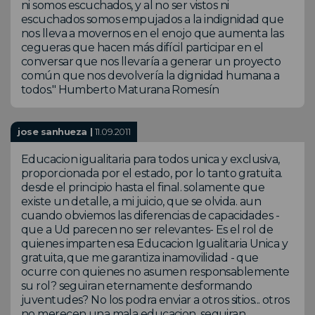
ni somos escuchados, y al no ser vistos ni
escuchados somos empujados a la indignidad que
nos lleva a movernos en el enojo que aumenta las
cegueras que hacen más difícil participar en el
conversar que nos llevaría a generar un proyecto
común que nos devolvería la dignidad humana a
todos." Humberto Maturana Romesín
jose sanhueza |
11.09.2011
Educacion igualitaria para todos unica y exclusiva,
proporcionada por el estado, por lo tanto gratuita.
desde el principio hasta el final. solamente que
existe un detalle, a mi juicio, que se olvida. aun
cuando obviemos las diferencias de capacidades -
que a Ud parecen no ser relevantes- Es el rol de
quienes imparten esa Educacion Igualitaria Unica y
gratuita, que me garantiza inamovilidad - que
ocurre con quienes no asumen responsablemente
su rol? seguiran eternamente desformando
juventudes? No los podra enviar a otros sitios... otros
no merecen una mala educacion, seguiran