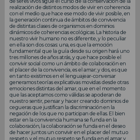
de seres vivos sigue el curso de la conservación de la
realización de distintos modos de vivir en coherencia
con el medio que hace ese modo de vivir posible, en
la generación continua de ámbitos de convivencia
de distintas clases de organismos en dominios
dinámicos de coherencias ecológicas. La historia de
nuestro vivir humano no es diferente, y lo peculiar
en ella son dos cosas: una, es que la emoción
fundamental que la guía desde su origen hará uno
tres millones de años atrás, y que hace posible el
convivir social como un ámbito de colaboración en
el placer de la convivencia, es el amar; y dos, es que
en tanto existimos en el lenguajear-conversar
generamos teorías explicativas movidas desde otras
emociones distintas del amar, que en el momento
que las aceptamos como válidas se apoderan de
nuestro sentir, pensar y hacer creando dominios de
cegueras que justifican la discriminación en la
negación de los que no participan de ellas. El bien
estar en la convivencia humana se funda en la
colaboración, la colaboración se funda en el deseo
de hacer juntos un convivir en el placer del mutuo
respeto, y el mutuo respeto se funda en el amar y