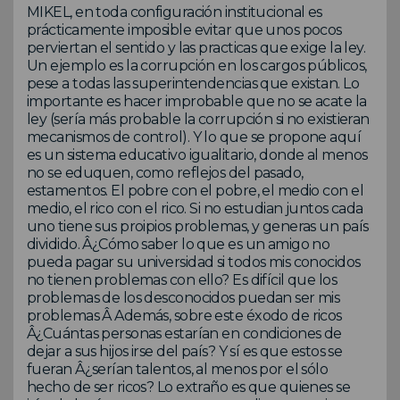
MIKEL, en toda configuración institucional es
prácticamente imposible evitar que unos pocos
perviertan el sentido y las practicas que exige la ley.
Un ejemplo es la corrupción en los cargos públicos,
pese a todas las superintendencias que existan. Lo
importante es hacer improbable que no se acate la
ley (sería más probable la corrupción si no existieran
mecanismos de control). Y lo que se propone aquí
es un sistema educativo igualitario, donde al menos
no se eduquen, como reflejos del pasado,
estamentos. El pobre con el pobre, el medio con el
medio, el rico con el rico. Si no estudian juntos cada
uno tiene sus proipios problemas, y generas un país
dividido. Â¿Cómo saber lo que es un amigo no
pueda pagar su universidad si todos mis conocidos
no tienen problemas con ello? Es difícil que los
problemas de los desconocidos puedan ser mis
problemas Â Además, sobre este éxodo de ricos
Â¿Cuántas personas estarían en condiciones de
dejar a sus hijos irse del país? Y sí es que estos se
fueran Â¿serían talentos, al menos por el sólo
hecho de ser ricos? Lo extraño es que quienes se