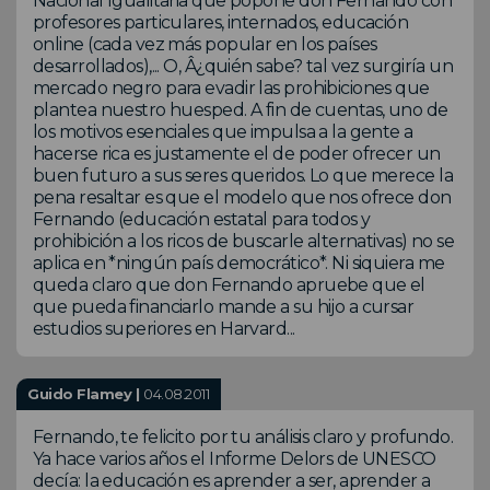
Nacional Igualitaria que popone don Fernando con
profesores particulares, internados, educación
online (cada vez más popular en los países
desarrollados),... O, Â¿quién sabe? tal vez surgiría un
mercado negro para evadir las prohibiciones que
plantea nuestro huesped. A fin de cuentas, uno de
los motivos esenciales que impulsa a la gente a
hacerse rica es justamente el de poder ofrecer un
buen futuro a sus seres queridos. Lo que merece la
pena resaltar es que el modelo que nos ofrece don
Fernando (educación estatal para todos y
prohibición a los ricos de buscarle alternativas) no se
aplica en *ningún país democrático*. Ni siquiera me
queda claro que don Fernando apruebe que el
que pueda financiarlo mande a su hijo a cursar
estudios superiores en Harvard...
Guido Flamey |
04.08.2011
Fernando, te felicito por tu análisis claro y profundo.
Ya hace varios años el Informe Delors de UNESCO
decía: la educación es aprender a ser, aprender a