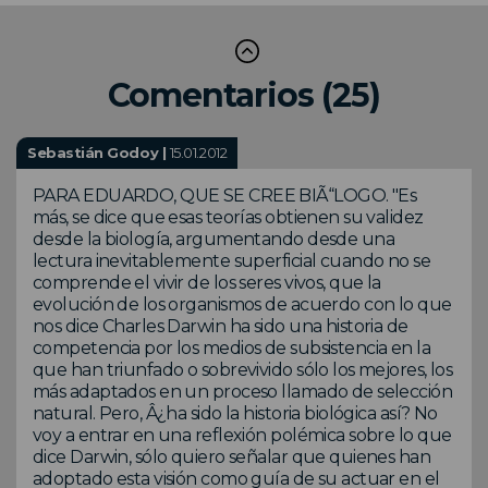
Comentarios (25)
Sebastián Godoy |
15.01.2012
PARA EDUARDO, QUE SE CREE BIÃ“LOGO. "Es
más, se dice que esas teorías obtienen su validez
desde la biología, argumentando desde una
lectura inevitablemente superficial cuando no se
comprende el vivir de los seres vivos, que la
evolución de los organismos de acuerdo con lo que
nos dice Charles Darwin ha sido una historia de
competencia por los medios de subsistencia en la
que han triunfado o sobrevivido sólo los mejores, los
más adaptados en un proceso llamado de selección
natural. Pero, Â¿ha sido la historia biológica así? No
voy a entrar en una reflexión polémica sobre lo que
dice Darwin, sólo quiero señalar que quienes han
adoptado esta visión como guía de su actuar en el