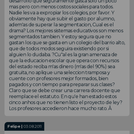
desarrollo que seguramente gasta solo un poco
mas pero con menos costos sociales para todos.
Nadie les va a expropiar los colegios, por favor. Y
obviamente hay que subir el gasto por alumno,
adem'as de superar la segmentacion, Cual es el
drama? Los mejores sistemas educativos son menos
segmentados tambien. Y estoy segura que no
gastan los que se gasta en un colegio del barrio alto,
que de todos modos seguira existiendo por si
alguien lo dudaba. ?Cu"al es la gran amenaza de
que la educacion escolar que opera con recursos
del estado reciba m'as dinero (m'as del 90%) sea
gratuita, no aplique una seleccion tramposa y
cuente con profesores mejor formados, bien
pagados y con tiempo para preparar sus clases?
Claro que se debe crear una carrera docente que
reemplace el estatuto. En qu'e han estado estos
cinco anhos que no tienen listo el proyecto de ley?
Los profesores accedieron hace mucho rato. Â
Felipe |
03.08.2011