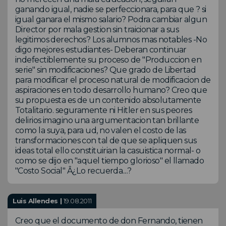
ganando igual, nadie se perfeccionara, para que ? si
igual ganara el mismo salario? Podra cambiar algun
Director por mala gestion sin traicionar a sus
legitimos derechos? Los alumnos mas notables -No
digo mejores estudiantes- Deberan continuar
indefectiblemente su proceso de "Produccion en
serie" sin modificaciones? Que grado de Libertad
para modificar el proceso natural de modificacion de
aspiraciones en todo desarrollo humano? Creo que
su propuesta es de un contenido absolutamente
Totalitario. seguramente ni Hitler en sus peores
delirios imagino una argumentacion tan brillante
como la suya, para ud, no valen el costo de las
transformaciones con tal de que se apliquen sus
ideas total ello constituirian la casuistica normal- o
como se dijo en "aquel tiempo glorioso" el llamado
"Costo Social" Â¿Lo recuerda....?
Luis Allendes |
19.08.2011
Creo que el documento de don Fernando, tienen