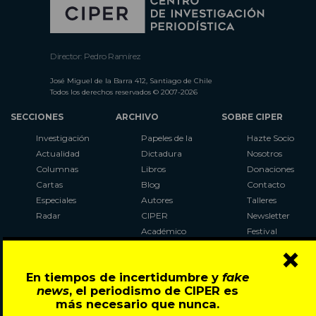
Director: Pedro Ramírez
José Miguel de la Barra 412, Santiago de Chile
Todos los derechos reservados © 2007-2026
SECCIONES
ARCHIVO
SOBRE CIPER
Investigación
Papeles de la
Hazte Socio
Actualidad
Dictadura
Nosotros
Columnas
Libros
Donaciones
Cartas
Blog
Contacto
Especiales
Autores
Talleres
Radar
CIPER
Newsletter
Académico
Festival
×
LaBot
Constituyente
En tiempos de incertidumbre y
fake
Al Plebiscito
news
, el periodismo de CIPER es
con CIPER
más necesario que nunca.