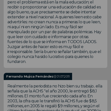
pero el problema está en la mala educación; el
recibir o proporcionar una educación de calidad es
algo bueno, que precisamente se debe intentar
extender a nivel nacional. A quienes leen esto cabe
advertirles: no crean nunca a primeras lo que leen,
ni aquí ni en ningún lado. Es muy fácil ser
manipulado por un par de palabras polémicas. Hay
que leer con cuidado e informarse por otras
fuentes de lo que se informa en TODOS LADOS.
Juzgar antes de hacer esto es muy fácil e
irresponsable. Sería bueno señalar también, que el
colegio nunca ha sido lucrativo para quienes lo
fundaron.
Fernando Mujica Fernández |
01.07.2011
Realmente la periodista no hizo bien su trabajo.. ella
señala que la ACHS "el año 2000, le entregó $8,1
millones. El monto fue creciendo cada año. En
2003, la cifra que le transfirió la ACHS fue de $8,5
millones, en 2005 le regaló $9 millones, y según el
último balance financiero de la mutual, en 2009 le