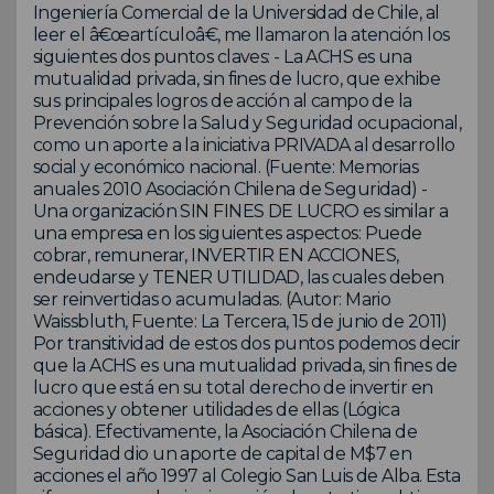
Ingeniería Comercial de la Universidad de Chile, al
leer el â€œartículoâ€, me llamaron la atención los
siguientes dos puntos claves: - La ACHS es una
mutualidad privada, sin fines de lucro, que exhibe
sus principales logros de acción al campo de la
Prevención sobre la Salud y Seguridad ocupacional,
como un aporte a la iniciativa PRIVADA al desarrollo
social y económico nacional. (Fuente: Memorias
anuales 2010 Asociación Chilena de Seguridad) -
Una organización SIN FINES DE LUCRO es similar a
una empresa en los siguientes aspectos: Puede
cobrar, remunerar, INVERTIR EN ACCIONES,
endeudarse y TENER UTILIDAD, las cuales deben
ser reinvertidas o acumuladas. (Autor: Mario
Waissbluth, Fuente: La Tercera, 15 de junio de 2011)
Por transitividad de estos dos puntos podemos decir
que la ACHS es una mutualidad privada, sin fines de
lucro que está en su total derecho de invertir en
acciones y obtener utilidades de ellas (Lógica
básica). Efectivamente, la Asociación Chilena de
Seguridad dio un aporte de capital de M$7 en
acciones el año 1997 al Colegio San Luis de Alba. Esta