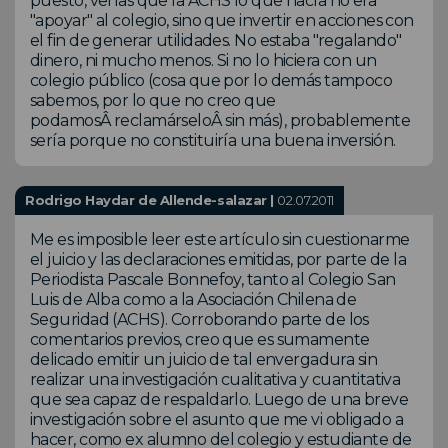
puesto, verías que la ACHS lo que hacía no era
"apoyar" al colegio, sino que invertir en acciones con
el fin de generar utilidades. No estaba "regalando"
dinero, ni mucho menos. Si no lo hiciera con un
colegio público (cosa que por lo demás tampoco
sabemos, por lo que no creo que
podamosÂ reclamárseloÂ sin más), probablemente
sería porque no constituiría una buena inversión.
Rodrigo Haydar de Allende-salazar |
02.07.2011
Me es imposible leer este artículo sin cuestionarme
el juicio y las declaraciones emitidas, por parte de la
Periodista Pascale Bonnefoy, tanto al Colegio San
Luis de Alba como a la Asociación Chilena de
Seguridad (ACHS). Corroborando parte de los
comentarios previos, creo que es sumamente
delicado emitir un juicio de tal envergadura sin
realizar una investigación cualitativa y cuantitativa
que sea capaz de respaldarlo. Luego de una breve
investigación sobre el asunto que me vi obligado a
hacer, como ex alumno del colegio y estudiante de