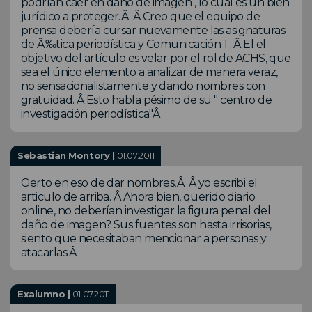
podrían caer en daño de imagen , lo cual es un bien
jurídico a proteger.Â Â Creo que el equipo de
prensa debería cursar nuevamente las asignaturas
de Ã‰tica periodística y Comunicación 1 . Â El el
objetivo del artículo es velar por el rol de ACHS, que
sea el único elemento a analizar de manera veraz,
no sensacionalistamente y dando nombres con
gratuidad. Â Esto habla pésimo de su " centro de
investigación periodística"Â
Sebastian Montory |
01.07.2011
Cierto en eso de dar nombres,Â Â yo escribi el
articulo de arriba. Â Ahora bien, querido diario
online, no deberían investigar la figura penal del
daño de imagen? Sus fuentes son hasta irrisorias,
siento que necesitaban mencionar a personas y
atacarlas.Â
Exalumno |
01.07.2011