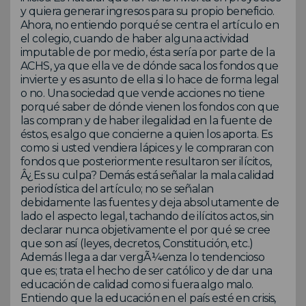
y quiera generar ingresos para su propio beneficio.
Ahora, no entiendo porqué se centra el artículo en
el colegio, cuando de haber alguna actividad
imputable de por medio, ésta sería por parte de la
ACHS, ya que ella ve de dónde saca los fondos que
invierte y es asunto de ella si lo hace de forma legal
o no. Una sociedad que vende acciones no tiene
porqué saber de dónde vienen los fondos con que
las compran y de haber ilegalidad en la fuente de
éstos, es algo que concierne a quien los aporta. Es
como si usted vendiera lápices y le compraran con
fondos que posteriormente resultaron ser ilícitos,
Â¿Es su culpa? Demás está señalar la mala calidad
periodística del artículo; no se señalan
debidamente las fuentes y deja absolutamente de
lado el aspecto legal, tachando de ilícitos actos, sin
declarar nunca objetivamente el por qué se cree
que son así (leyes, decretos, Constitución, etc.)
Además llega a dar vergÃ¼enza lo tendencioso
que es; trata el hecho de ser católico y de dar una
educación de calidad como si fuera algo malo.
Entiendo que la educación en el país esté en crisis,