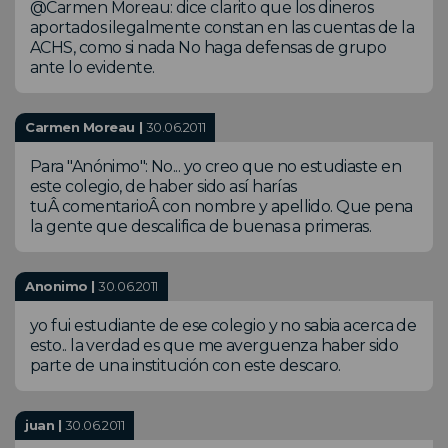
@Carmen Moreau: dice clarito que los dineros
aportados ilegalmente constan en las cuentas de la
ACHS, como si nada No haga defensas de grupo
ante lo evidente.
Carmen Moreau |
30.06.2011
Para "Anónimo": No... yo creo que no estudiaste en
este colegio, de haber sido así harías
tuÂ comentarioÂ con nombre y apellido. Que pena
la gente que descalifica de buenas a primeras.
Anonimo |
30.06.2011
yo fui estudiante de ese colegio y no sabia acerca de
esto.. la verdad es que me averguenza haber sido
parte de una institución con este descaro.
juan |
30.06.2011