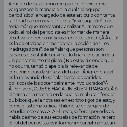
A modo de ex alumno me parece en extremo
vergonzoso la manera en la cual " el equipo
periodístico" encargado de este artículo con tanta
facilidad cae en una supuesta "investigación" que
sería más que interesante analizar.Â Primero que
todo, el rol del periodista es informar de manera
objetiva un hecho noticioso, en este sentido,Â Â cuál
es la objetividad en mencionar la acción de " Los
Madrugadores", de señalar que personas son
capaces de establecer vínculo financiero acorde a
un pensamiento religioso. ( No estoy diciendo que
no ocurra, tan sólo apelo a la relevancia del
contenido para la síntesis del caso). Â Agrego, cuál
es la relevancia de señalar hasta los partidos
políticos de los potencialmente involucrados?Â
Â Por favor, QUE SE HAGA UN BUEN TRABAJO. Â Si
el tema es la manera en la cual se mal usan fondos
públicos, que la nota sea en estricto rigor de esto, y
cómo el sistema judicial chileno se encargará de
estudiar este caso.Â Â El resto, señores periodistas,
habla pésimo de sus escuelas de formación, reitero,
el rol del periodista es informar imparcialmente, sin