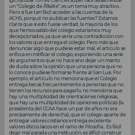
@Cristobal Torres: Claro, es super fácil desacreditar
un "Colegio de Ã‰lite", es un tema muy atractivo...
Pero si fue tan fácil acceder a las cuentas de la
ACHS, porqué no publican las fuentes? Estamos
claros que si esto fuese verdad, la mayoría de los
que hemos salido del colegio estaríamos muy
decepcionados, ya que sería una contradicción con
los valores que entrega el colegio. Pero más que
denunciar algo que pudiese estar mal, el artículo se
enfoca en mitificar el colegio, exponiendo una serie
de argumentos que no hace sino dejar un manto
de duda sobre la opinión que una persona que no
lo conoce pudiese formarse frente al San Luis. Por
ejemplo, el artículo no menciona que el Colegio
entrega becas frecuentemente a personas que no
tienen los recursos para pagarlo, no menciona que
hay una multiplicidad de orientaciones religiosas,
que hay una multiplicidad de opiniones políticas (la
presidenta del CCAA hace un par de años no era
precisamente de derecha), que el colegio aparte de
entregar valores cristianos entrega excelente
valores éticos laicos en el ramo de Filosofía... Es fácil
dejar mal parada una institución, es difícil construir