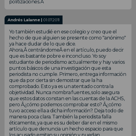
politizaciones.Â
Andrés Lalanne |
01.07.2011
Yo también estudié en ese colegio y creo que el
hecho de que alguien se presente como "anónimo"
ya hace dudar de lo que dice.
Ahora,Â centrándomeÂ en el artículo, puedo decir
que es bastante pobre e inconcluso. Yo soy
estudiante de periodismo actualmente y hay varios
puntos básicos de una investigación que esta
periodista no cumple. Primero, entrega información
que da por cierta sin demostrar que la ha
comprobado. Esto ya es un atentado contra la
objetividad. Nunca nombra fuentes, solo asegura
que estos datos constan en las cuentas de la ACHS,
pero Â¿cómo podemos comprobar esto? Â¿cómo
tuvo acceso ella a dicha información?. Deja todo de
manera poca clara. También la periodista falla
éticamente, ya que es su deber dar en el mismo
artículo que denuncia un hecho espacio para que
los acusado emitan su opinión y puedan