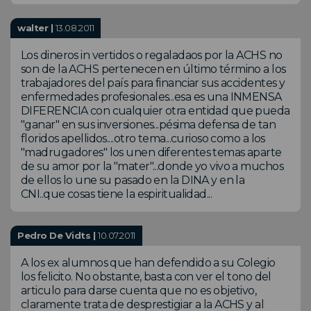
walter |
13.08.2011
Los dineros in vertidos o regaladaos por la ACHS no
son de la ACHS pertenecen en último término a los
trabajadores del país para financiar sus accidentes y
enfermedades profesionales...esa es una INMENSA
DIFERENCIA con cualquier otra entidad que pueda
"ganar" en sus inversiones...pésima defensa de tan
floridos apellidos....otro tema...curioso como a los
"madrugadores" los unen diferentes temas aparte
de su amor por la "mater"...donde yo vivo a muchos
de ellos lo une su pasado en la DINA y en la
CNI..que cosas tiene la espiritualidad...
Pedro De Vidts |
10.07.2011
A los ex alumnos que han defendido a su Colegio
los felicito. No obstante, basta con ver el tono del
articulo para darse cuenta que no es objetivo,
claramente trata de desprestigiar a la ACHS y al