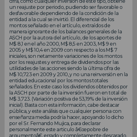
cifra, como cualquier inversión de este tipo, obtiene
un reajuste por periodo, pudiendo ser favorable o
desfavorable dependiendo de la condición de la
entidad a la cual se invirtió. El diferencial de los
montos señalado en el artículo, extraídos de
manera ignorante de los balances generales de la
ASCH por la autora del artículo, de los aportes de
M$ 8,1 en el año 2000, M$ 8,5 en 2003, M$ 9 en
2005 y M$ 10,4 en 2009 con respecto a los M$ 7
iniciales, son netamente variaciones de los montos
por los reajustes y entrega de dividendos por las
utilidades de las acciones siendo la última cifra de
M$ 10,723 en 2009 y 2010, y no una reinversión en la
entidad educacional por los montos totales
señalados. En este caso los dividendos obtenidos por
la ASCH por parte de la inversión fueron en total de
M$ 3,723. (Variación positiva de 53,19% de la inversión
inicial). Basta con esta información, cabe destacar
pública, y este análisis que cualquier persona con
enseñanza media podría hacer, apoyando lo dicho
por el Sr. Fernando Mujica, para declarar
personalmente este articulo â€œpobre de
argumentoâ€, errado y completamente descarado.