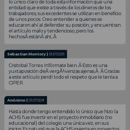
lo único claro de toda esta información que una
entidad que existe a través de los dineros de los
trabajadores, sus excedentes se utilizan en beneficio
de unos pocos. Creo entender a quienes se
educaron ahí al defender su posición, y encuentran
el artículo malo y tendencioso, pero los
hechosÂ estánÂ ahí, Â
Sebastian Montory |
01.07.2011
Cristobal Torres: Infórmate bien. Â Esto es una
yuxtaposición deÂ vergÃ¼enzas ajenas.Â Â Gracias
a este artículo perdí todo el respeto que le tenía a
CIPER.
Anónimo |
01.07.2011
Hasta donde tengo entendido lo único que hizo la
ACHS fue invertir en el proyecto inmobiliario (no
educacional) del colegio una única vez, en sus
inicios. Es natural que la ACHS invierta en proyectos