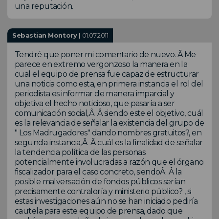
una reputación.
Sebastian Montory |
01.07.2011
Tendré que poner mi comentario de nuevo. Â Me
parece en extremo vergonzoso la manera en la
cual el equipo de prensa fue capaz de estructurar
una noticia como esta, en primera instancia el rol del
periodista es informar de manera imparcial y
objetiva el hecho noticioso, que pasaría a ser
comunicación social,Â Â siendo este el objetivo, cuál
es la relevancia de señalar la existencia del grupo de
" Los Madrugadores" dando nombres gratuitos?, en
segunda instancia,Â Â cuál es la finalidad de señalar
la tendencia política de las personas
potencialmente involucradas a razón que el órgano
fiscalizador para el caso concreto, siendoÂ Â la
posible malversación de fondos públicos serían
precisamente contraloría y ministerio público? , si
estas investigaciones aún no se han iniciado pediría
cautela para este equipo de prensa, dado que