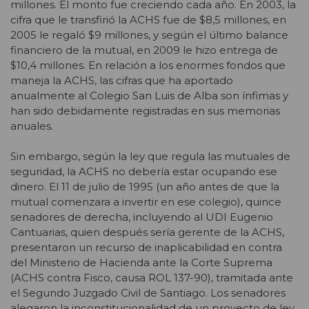
millones. El monto fue creciendo cada año. En 2003, la
cifra que le transfirió la ACHS fue de $8,5 millones, en
2005 le regaló $9 millones, y según el último balance
financiero de la mutual, en 2009 le hizo entrega de
$10,4 millones. En relación a los enormes fondos que
maneja la ACHS, las cifras que ha aportado
anualmente al Colegio San Luis de Alba son ínfimas y
han sido debidamente registradas en sus memorias
anuales.
Sin embargo, según la ley que regula las mutuales de
seguridad, la ACHS no debería estar ocupando ese
dinero. El 11 de julio de 1995 (un año antes de que la
mutual comenzara a invertir en ese colegio), quince
senadores de derecha, incluyendo al UDI Eugenio
Cantuarias, quien después sería gerente de la ACHS,
presentaron un recurso de inaplicabilidad en contra
del Ministerio de Hacienda ante la Corte Suprema
(ACHS contra Fisco, causa ROL 137-90), tramitada ante
el Segundo Juzgado Civil de Santiago. Los senadores
alegaron la inconstitucionalidad de un proyecto de ley