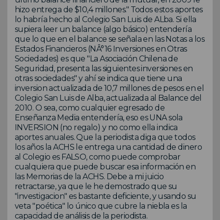
hizo entrega de $10,4 millones." Todos estos aportes
lo habría hecho al Colegio San Luis de ALba. Si ella
supiera leer un balance (algo básico) entendería
que lo que en el balance se señala en las Notas a los
Estados Financieros (NÂ°16 Inversiones en Otras
Sociedades) es que "La Asociación Chilena de
Seguridad, presenta las siguientes inversiones en
otras sociedades" y ahí se indica que tiene una
inversion actualizada de 10,7 millones de pesos en el
Colegio San Luis de Alba, actualizada al Balance del
2010. O sea, como cualquier egresado de
Enseñanza Media entendería, eso es UNA sola
INVERSION (no regalo) y no como ella indica
aportes anuales. Que la periodista diga que todos
los años la ACHS le entrega una cantidad de dinero
al Colegio es FALSO, como puede comprobar
cualquiera que puede buscar esa información en
las Memorias de la ACHS. Debe a mi juicio
retractarse, ya que le he demostrado que su
"investigacion" es bastante deficiente, y usando su
veta "poética" lo único que cubre la niebla es la
capacidad de análisis de la periodista.