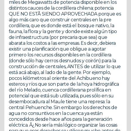
miles de Megawatts de potencia disponible en los
distintos cauces de la cordillera chilena; potencia
QUE NO ESTÃ SIENDO APROVECHADA porque es
algo más caro que construir centrales en la pre
cordillera, que es donde está el bosque nativo, la
fauna, la flora y la gente y donde existe algún tipo
de infraestructura (por precaria que sea) que
abarata los costos a las empresas. Es decir, debiera
existir una planificación que obligue a agotar
primero los recursos disponibles en la cordillera
(donde sólo hay cerros desnudos y coirón) para la
construcción de centrales, ANTES de utilizar lo que
está acá abajo, al lado de la gente. Por ejemplo,
pocos kilómetros al oriente del Achibueno hay
esteros y ríos que son parte de la hoya hidrográfica
del río Melado, cuenca cordillerana prolífica en
potencial que está sub utilizada, pues sólo en su
desembocadura al Maule tiene una represa: la
central Pehuenche. Sin embargo los derechos de
agua no consuntivos en la cuenca ya están
concedidos desde hace años para la generación
eléctrica. Â¿No sería más lógico organizar las cosas
para que esos derechos se utilicen mucho antes de