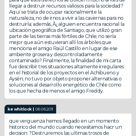
llegar a destruir recursos valiosos para la sociedad?
Aquí se trata de ocupar racionalmente la
naturaleza, no de irnos a vivir a las cavernas para no
destruirla; además, Â¿alguien encuentra racional la
ubicación geográfica de Santiago, que utilizó gran
parte de las tierras más fértiles de Chile; no sería
mejor que aún estuvieran allí los árboles que
menciona el amigo Raúl Castillo en lugar de ese
ambiente grosera y descontroladamente
contaminado? Finalmente, la finalidad de mi carta
fue describir tres situaciones altamente irregulares
en el historial de los proyectos en el Achibueno y
Aysén; no tuvo por objeto proponer alternativas o
soluciones al desarrollo energético de Chile como
los que hecha de menos el amigo Freddy.
ke whitlock |
06.06.2011
que verguenza hemos llegado en un momento
historico del mundo cuando necesitamos hacr un
decision: ?Destruiremos las ultimas trosos de