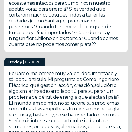
ecosistemas intactos para cumplir con nuestro
apetito voraz para energia? Si es verdad que
cortaron muchos bosques lindos a tener las
cuidades (como Santiago)...pero cuando
pararemos? Cuando tenemos solo bosques de
Eucalipto y Pino importados?? Cuando no hay
ningun flor Chileno en existencia? Cuando damos
cuanta que no podemos comer plata??
Freddy |
06.06.2011
Eduardo, me parece muy válido, documentado y
sólido tu artículo. Mi pregunta es. Como Ingeniero
Eléctrico, qué gestión, acción, creación, solución o
algo similar has desarrollado tú para superar un
problema de déficit de energía que afecta al país?
El mundo, amigo mío, no soluciona sus problemas
con críticas. Las ampolletas funcionan con energía
eléctrica y, hasta hoy, no se ha inventado otro modo.
Sería más interesante tu artículo si adjuntaras
soluciones, propuestas, alternativas, etc., lo que sea,