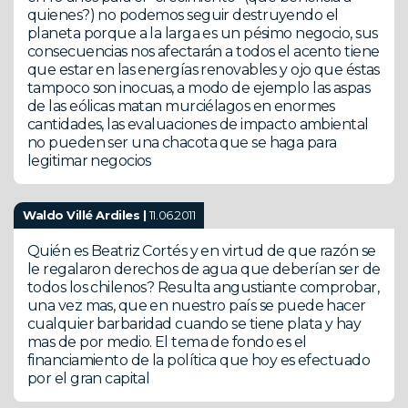
quienes?) no podemos seguir destruyendo el
planeta porque a la larga es un pésimo negocio, sus
consecuencias nos afectarán a todos el acento tiene
que estar en las energías renovables y ojo que éstas
tampoco son inocuas, a modo de ejemplo las aspas
de las eólicas matan murciélagos en enormes
cantidades, las evaluaciones de impacto ambiental
no pueden ser una chacota que se haga para
legitimar negocios
Waldo Villé Ardiles |
11.06.2011
Quién es Beatriz Cortés y en virtud de que razón se
le regalaron derechos de agua que deberían ser de
todos los chilenos? Resulta angustiante comprobar,
una vez mas, que en nuestro país se puede hacer
cualquier barbaridad cuando se tiene plata y hay
mas de por medio. El tema de fondo es el
financiamiento de la política que hoy es efectuado
por el gran capital