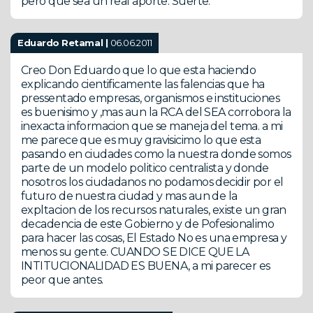
pero que sea un real aporte. Suerte.
Eduardo Retamal |
06.06.2011
Creo Don Eduardo que lo que esta haciendo
explicando cientificamente las falencias que ha
pressentado empresas, organismos e instituciones
es buenisimo y ,mas aun la RCA del SEA corrobora la
inexacta informacion que se maneja del tema. a mi
me parece que es muy gravisicimo lo que esta
pasando en ciudades como la nuestra donde somos
parte de un modelo politico centralista y donde
nosotros los ciudadanos no podamos decidir por el
futuro de nuestra ciudad y mas aun de la
expltacion de los recursos naturales, existe un gran
decadencia de este Gobierno y de Pofesionalimo
para hacer las cosas, El Estado No es una empresa y
menos su gente. CUANDO SE DICE QUE LA
INTITUCIONALIDAD ES BUENA, a mi parecer es
peor que antes.