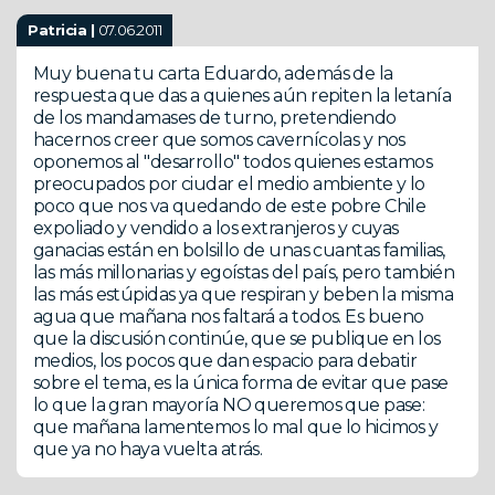
Patricia |
07.06.2011
Muy buena tu carta Eduardo, además de la
respuesta que das a quienes aún repiten la letanía
de los mandamases de turno, pretendiendo
hacernos creer que somos cavernícolas y nos
oponemos al "desarrollo" todos quienes estamos
preocupados por ciudar el medio ambiente y lo
poco que nos va quedando de este pobre Chile
expoliado y vendido a los extranjeros y cuyas
ganacias están en bolsillo de unas cuantas familias,
las más millonarias y egoístas del país, pero también
las más estúpidas ya que respiran y beben la misma
agua que mañana nos faltará a todos. Es bueno
que la discusión continúe, que se publique en los
medios, los pocos que dan espacio para debatir
sobre el tema, es la única forma de evitar que pase
lo que la gran mayoría NO queremos que pase:
que mañana lamentemos lo mal que lo hicimos y
que ya no haya vuelta atrás.