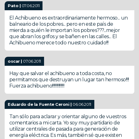
Pato |
07.06.2011
El Achibueno es extraordinariamente hermoso... un
balneario de los pobres... pero en este país de
mierda a quién le importan los pobres???...mejor
que abran los grifos y se bañen en las calles... El
Achibueno merece todo nuestro cuidado!!!
oscar |
07.06.2011
Hay que salvar el achibueno a toda costa, no
permitamos que destruyan un lugar tan hermoso!!!!
Fuerza achibueno!!!!!!!!!!!!!!!!
Eduardo de la Fuente Ceroni |
06.06.2011
Tan sólo para aclarar y orientar alguno de vuestros
comentarios a mi carta. Yo soy muy partidario de
utilizar centrales de pasada para generación de
energía eléctrica. Es más, también sé que existen