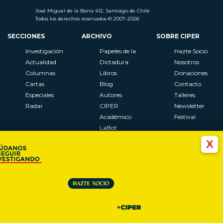
José Miguel de la Barra 412, Santiago de Chile
Todos los derechos reservados © 2007-2026
SECCIONES
ARCHIVO
SOBRE CIPER
Investigación
Papeles de la
Hazte Socio
Actualidad
Dictadura
Nosotros
Columnas
Libros
Donaciones
Cartas
Blog
Contacto
Especiales
Autores
Talleres
Radar
CIPER
Newsletter
Académico
Festival
LaBot
Constituyente
X
Al Plebiscito
con CIPER
Síguenos en: