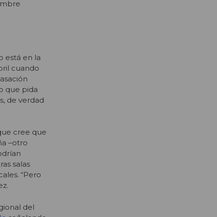
embre
o está en la
bril cuando
tasación
o que pida
s, de verdad
rque cree que
ña –otro
odrían
ras salas
cales. “Pero
ez.
gional del