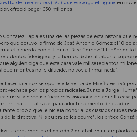
rédito de Inversiones (BCI) que encargó el Liguria
en novi
iar, ofreció pagar 630 millones.
 González Tapia es una de las piezas de esta historia que n
ero que detuvo la firma de José Antonio Gómez el 18 de a
errar el acuerdo con el Liguria. Dice Gómez: “El señor de la 
tecedentes fidedignos y le hemos dicho al tribunal suprem
que alguien diga que esta casa vale mil setecientos millone
 que mientras no lo dilucide, no voy a firmar nada”.
te hace 45 años- se opone a la venta de Miraflores 495 po
aprovechada por los propios radicales. Junto a Jorge Huma
ra que si la directiva fuera más visionaria, en aquella casa p
 memoria radical, salas para adoctrinamiento de cuadros, ot
urante propio que le hiciera honor a los clásicos clubes radi
 de la directiva. Ni siquiera se les ocurre”, los crítica Gonzál
dos sus argumentos el pasado 2 de abril en un ampliado re