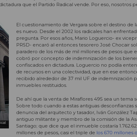
ictadura que el Partido Radical vende. Por eso, nosotros 
El cuestionamiento de Vergara sobre el destino de l
es nuevo. Desde el 2002 los radicales han enfrenta
pregunta. Por esos años, Mario Loguercio- ex vicep
PRSD- encaró al entonces tesorero José Chocair so
paradero de los más de mil millones de pesos que 
cobró por concepto de indemnización de los biene
confiscados en dictadura. Loguercio no podía entend
de recursos en una colectividad, que en ese entonc
recibido alrededor de 37 mil UF de indemnización p
inmuebles restituidos.
De ahí que la venta de Miraflores 495 sea un tema s
Sobre todo cuando a estas antiguas desconfianzas 
denuncia del arquitecto y tasador, Iván González Tap
antiguo militante y miembro de la comisión de la 
Santiago; que dice que el inmueble costaría 1.762.6
millones de pesos, casi el triple de
los 670 millones q