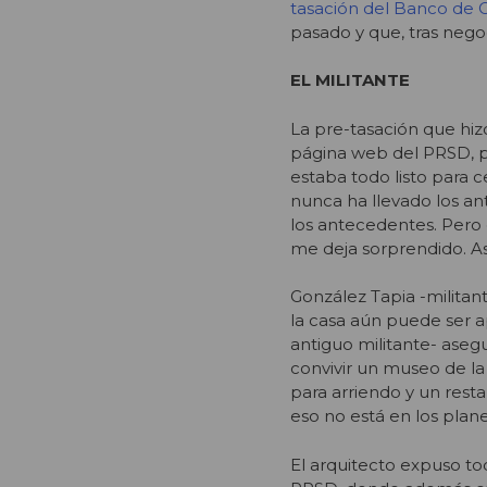
tasación del Banco de C
pasado y que, tras negoc
EL MILITANTE
La pre-tasación que hizo
página web del PRSD, p
estaba todo listo para c
nunca ha llevado los an
los antecedentes. Pero 
me deja sorprendido. Así
González Tapia -militan
la casa aún puede ser 
antiguo militante- asegu
convivir un museo de la
para arriendo y un resta
eso no está en los planes
El arquitecto expuso to