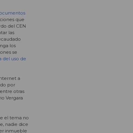
y documentos
aciones que
erdo del CEN
tar las
recaudado
nga los
lones se
a del uso de
nternet a
ado por
 entre otras
rio Vergara
ue el tema no
e, nadie dice
mer inmueble