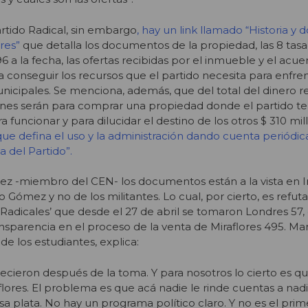
rtido Radical, sin embargo
, hay un link llamado “Historia 
res”
que detalla los documentos de la propiedad, las 8 tas
 a la fecha, las ofertas recibidas por el inmueble y el acu
a conseguir los recursos que el partido necesita para enfren
nicipales. Se menciona, además, que del total del dinero 
lones serán para comprar una propiedad donde el partido te
funcionar y para dilucidar el destino de los otros $ 310 mil
que defina el uso y la administración dando cuenta periódic
a del Partido”.
ez -miembro del CEN- los documentos están a la vista en I
 Gómez y no de los militantes. Lo cual, por cierto, es refut
s Radicales’ que desde el 27 de abril se tomaron Londres 57,
ransparencia en el proceso de la venta de Miraflores 495. Ma
de los estudiantes, explica:
cieron después de la toma. Y para nosotros lo cierto es q
flores. El problema es que acá nadie le rinde cuentas a nadi
sa plata. No hay un programa político claro. Y no es el pri