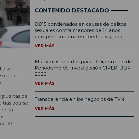
CONTENIDO DESTACADO
8.815 condenados en causas de delitos
sexuales contra menores de 14 años
cumplen su pena en libertad vigilada
VER MÁS
Matrículas abiertas para el Diplomado de
Periodismo de Investigación CIPER-UDP
ia se
2026
esquina de
e
VER MÁS
s puertas de
Transparencia en los negocios de TVN
 trasladarse
VER MÁS
 de la
os
or el