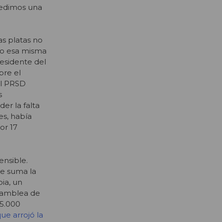
pedimos una
as platas no
do esa misma
residente del
bre el
el PRSD
s
er la falta
es, había
or 17
ensible.
se suma la
ia, un
Asamblea de
25.000
ue arrojó la