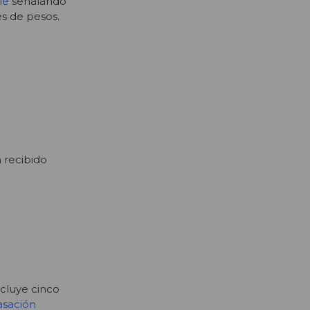
le
señalando
es de pesos.
 recibido
ncluye cinco
asación