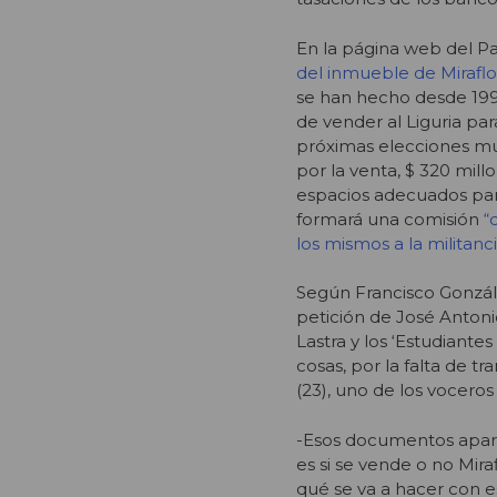
En la página web del Pa
del inmueble de Miraflo
se han hecho desde 1996
de vender al Liguria par
próximas elecciones mu
por la venta, $ 320 mil
espacios adecuados para 
formará una comisión
“
los mismos a la militanci
Según Francisco Gonzál
petición de José Antonio
Lastra y los ‘Estudiante
cosas, por la falta de t
(23), uno de los voceros 
-Esos documentos apare
es si se vende o no Mira
qué se va a hacer con e