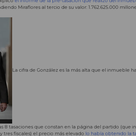
xplicó
el informe de la pre-tasación que realizó del inmueb
ndiendo Miraflores al tercio de su valor: 1.762.625.000 millon
La cifra de González es la más alta que el inmueble ha
as 8 tasaciones que constan en la página del partido (que i
y tres fiscales) el precio más elevado
lo había obtenido la t