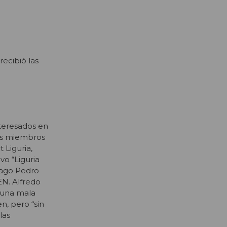
recibió las
nteresados en
los miembros
 Liguria,
vo “Liguria
tiago Pedro
EN. Alfredo
 una mala
n, pero “sin
las