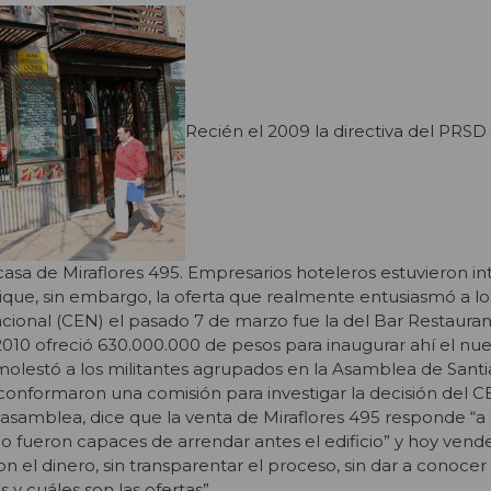
Recién el 2009 la directiva del PRSD 
 casa de Miraflores 495. Empresarios hoteleros estuvieron i
tique, sin embargo, la oferta que realmente entusiasmó a 
cional (CEN) el pasado 7 de marzo fue la del Bar Restaurant
10 ofreció 630.000.000 de pesos para inaugurar ahí el nue
r molestó a los militantes agrupados en la Asamblea de San
conformaron una comisión para investigar la decisión del C
 asamblea, dice que la venta de Miraflores 495 responde “a
o fueron capaces de arrendar antes el edificio” y hoy vende
n el dinero, sin transparentar el proceso, sin dar a conocer 
 y cuáles son las ofertas”.