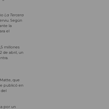
rio
La Tercera
erviu. Según
ante la
ara el
,5 millones
 de abril, un
ntra.
 Matte, que
e publicó en
 del
ca por un