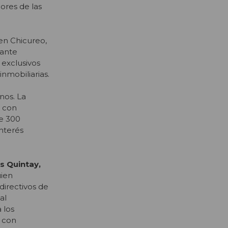
ores de las
 en Chicureo,
rante
 exclusivos
nmobiliarias.
nos. La
y con
de 300
interés
s Quintay,
uien
directivos de
al
 los
o con