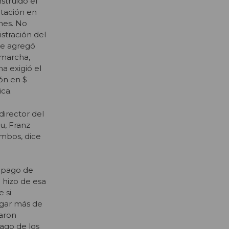
struido el
itación en
nes. No
stración del
se agregó
 marcha,
a exigió el
ón en $
ica.
director del
u, Franz
ambos, dice
l pago de
 hizo de esa
 si
agar más de
maron
ago de los