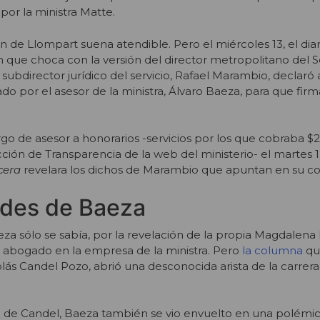
 por la ministra Matte.
ón de Llompart suena atendible. Pero el miércoles 13, el dia
 que choca con la versión del director metropolitano del S
l subdirector jurídico del servicio, Rafael Marambio, declaró 
ado por el asesor de la ministra, Álvaro Baeza, para que firm
go de asesor a honorarios -servicios por los que cobraba $2
ción de Transparencia de la web del ministerio- el martes 12
cera
revelara los dichos de Marambio que apuntan en su co
ades de Baeza
za sólo se sabía, por la revelación de la propia Magdalena
o abogado en la empresa de la ministra. Pero
la columna
qu
lás Candel Pozo, abrió una desconocida arista de la carrera
to de Candel, Baeza también se vio envuelto en una polémi