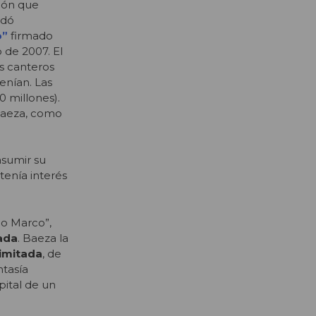
ción que
edó
o”
firmado
 de 2007. El
s canteros
enían. Las
0 millones).
 Baeza, como
asumir su
tenía interés
do Marco”,
ada
. Baeza la
Limitada
, de
ntasía
pital de un