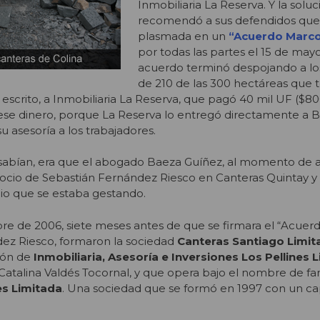
Inmobiliaria La Reserva. Y la solu
recomendó a sus defendidos qu
plasmada en un
“Acuerdo Marc
por todas las partes el 15 de mayo
acuerdo terminó despojando a lo
de 210 de las 300 hectáreas que t
escrito, a Inmobiliaria La Reserva, que pagó 40 mil UF ($80
 ese dinero, porque La Reserva lo entregó directamente a
u asesoría a los trabajadores.
 sabían, era que el abogado Baeza Guíñez, al momento de 
socio de Sebastián Fernández Riesco en Canteras Quintay y 
o que se estaba gestando.
ubre de 2006, siete meses antes de que se firmara el “Acuer
ez Riesco, formaron la sociedad
Canteras Santiago Limit
ión de
Inmobiliaria, Asesoría e Inversiones Los Pellines 
 Catalina Valdés Tocornal, y que opera bajo el nombre de fa
es Limitada
. Una sociedad que se formó en 1997 con un ca