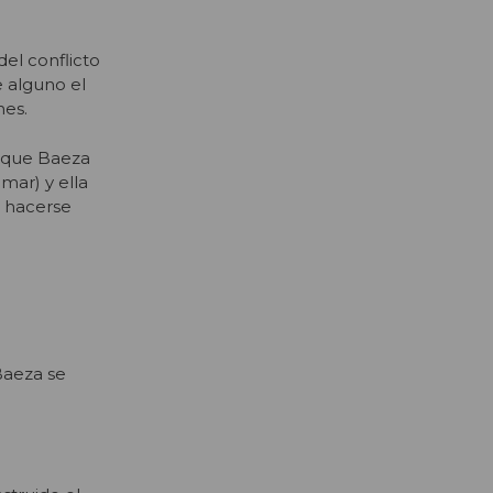
del conflicto
 alguno el
nes.
ó que Baeza
mar) y ella
e hacerse
Baeza se