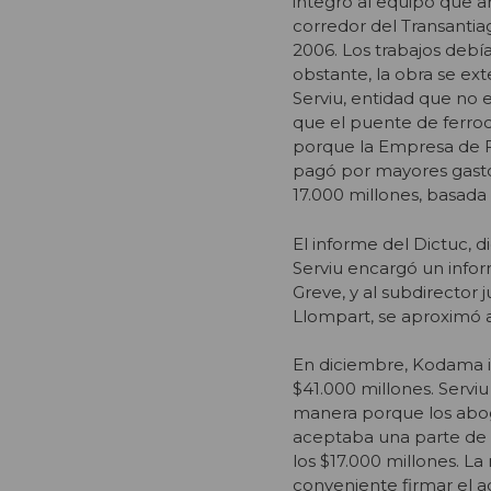
integró al equipo que 
corredor del Transantia
2006. Los trabajos debí
obstante, la obra se ex
Serviu, entidad que no 
que el puente de ferroc
porque la Empresa de Fe
pagó por mayores gastos
17.000 millones, basada 
El informe del Dictuc, 
Serviu encargó un infor
Greve, y al subdirector 
Llompart, se aproximó a
En diciembre, Kodama i
$41.000 millones. Servi
manera porque los abog
aceptaba una parte de 
los $17.000 millones. L
conveniente firmar el a