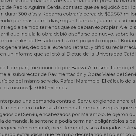
analizó las reclamaciones de Kodama. La empresa había con
go de Pedro Aguirre Cerda, contrato que se adjudicó por lic
an durar 300 días y Kodama cobraría cerca de $25.567 millo
tendió por más de mil días, según Llompart, por mala admini
entregó a tiempo terrenos que se debían expropiar. A ello 
arril que incluía la obra debió diseñarse de nuevo, sobre la
rrocarriles del Estado rechazó el proyecto original. Kodam
 generales, debido al extenso retraso, y cifró su reclamaci
en un informe que solicitó al Dictuc de la Universidad Catól
dice Llompart, fue conocido por Baeza. Al mismo tiempo, el 
me al subdirector de Pavimentación y Obras Viales del Servi
jurídico del mismo servicio, Rafael Marambio. El cálculo de 
 los mismos $17.000 millones.
nterpuso una demanda contra el Serviu exigiendo ahora e
u la rechazó en todos sus términos. Llompart asegura que se
ados del Serviu, encabezados por Marambio, le dijeron que
la demanda, la sentencia podía terminar obligándolos a p
a negociación continuó, dice Llompart, y sus abogados esti
cuerdo extrajudicial que terminó decretando el polémico p