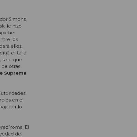
ador Simons.
ki le hizo
mpiche
ntre los
ara ellos,
al) e Italia
, sino que
 de otras
rte Suprema
autoridades
mbios en el
bajador lo
érez Yoma. El
avedad del