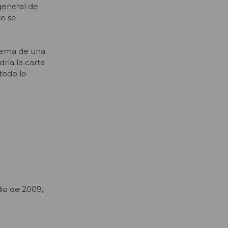
general de
te se
blema de una
ría la carta
todo lo
lio de 2009,