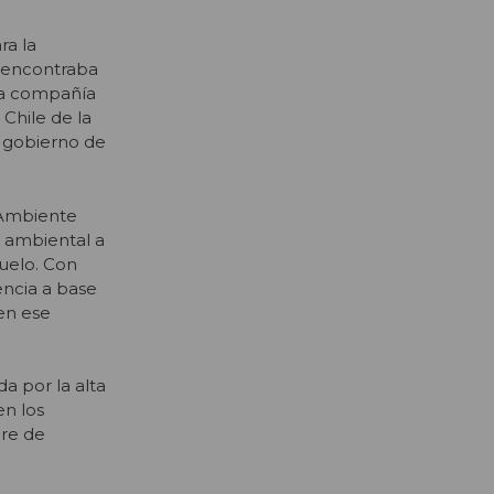
ra la
e encontraba
la compañía
 Chile de la
l gobierno de
 Ambiente
o ambiental a
suelo. Con
encia a base
en ese
a por la alta
n los
bre de