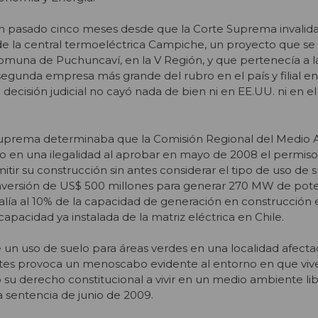
n pasado cinco meses desde que la Corte Suprema invalida
e la central termoeléctrica Campiche, un proyecto que s
comuna de Puchuncaví, en la V Región, y que pertenecía a 
segunda empresa más grande del rubro en el país y filial en
decisión judicial no cayó nada de bien ni en EE.UU. ni en e
 Suprema determinaba que la Comisión Regional del Medio
o en una ilegalidad al aprobar en mayo de 2008 el permis
itir su construcción sin antes considerar el tipo de uso de 
 inversión de US$ 500 millones para generar 270 MW de pot
alía al 10% de la capacidad de generación en construcción 
apacidad ya instalada de la matriz eléctrica en Chile.
e un uso de suelo para áreas verdes en una localidad afectad
es provoca un menoscabo evidente al entorno en que vive
 su derecho constitucional a vivir en un medio ambiente li
 sentencia de junio de 2009.