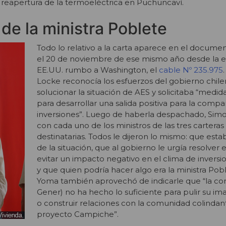
 reapertura de la termoeléctrica en Puchuncaví.
de la ministra Poblete
Todo lo relativo a la carta aparece en el documen
el 20 de noviembre de ese mismo año desde la 
EE.UU. rumbo a Washington, el
cable Nº 235.975
Locke reconocía los esfuerzos del gobierno chil
solucionar la situación de AES y solicitaba “medi
para desarrollar una salida positiva para la compa
inversiones”. Luego de haberla despachado, Sim
con cada uno de los ministros de las tres carteras
destinatarias. Todos le dijeron lo mismo: que esta
de la situación, que al gobierno le urgía resolver 
evitar un impacto negativo en el clima de inversi
y que quien podría hacer algo era la ministra Pob
Yoma también aprovechó de indicarle que “la c
Gener) no ha hecho lo suficiente para pulir su i
o construir relaciones con la comunidad colindan
proyecto Campiche”.