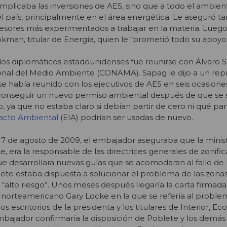
mplicaba las inversiones de AES, sino que a todo el ambien
 el país, principalmente en el área energética. Le aseguró 
esores más experimentados a trabajar en la materia. Luego
kman, titular de Energía, quien le “prometió todo su apoyo
 los diplomáticos estadounidenses fue reunirse con Álvaro 
cional del Medio Ambiente (CONAMA). Sapag le dijo a un re
e había reunido con los ejecutivos de AES en seis ocasiones
a conseguir un nuevo permiso ambiental después de que se 
, ya que no estaba claro si debían partir de cero ni qué pa
acto Ambiental
(EIA) podrían ser usadas de nuevo.
 17 de agosto de 2009, el embajador aseguraba que la minis
te, era la responsable de las directrices generales de zonifi
ue desarrollara nuevas guías que se acomodaran al fallo de
te estaba dispuesta a solucionar el problema de las zonas 
“alto riesgo”. Unos meses después llegaría la carta firmada
 norteamericano Gary Locke en la que se refería al proble
los escritorios de la presidenta y los titulares de Interior, E
mbajador confirmaría la disposición de Poblete y los demás