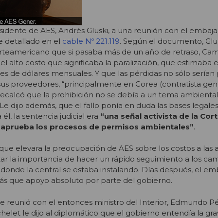
esidente de AES, Andrés Gluski, a una reunión con el embaj
e detallado en el
cable Nº 221.119
. Según el documento, Glus
orteamericano que si pasaba más de un año de retraso, Ca
l alto costo que significaba la paralización, que estimaba e
es de dólares mensuales. Y que las pérdidas no sólo serían p
us proveedores, “principalmente en Corea (contratista gener
 recalcó que la prohibición no se debía a un tema ambiental
 Le dijo además, que el fallo ponía en duda las bases legales
él, la sentencia judicial era
“una señal activista de la Co
o aprueba los procesos de permisos ambientales”
.
s que elevara la preocupación de AES sobre los costos a las 
otar la importancia de hacer un rápido seguimiento a los ca
 donde la central se estaba instalando. Días después, el em
ás que apoyo absoluto por parte del gobierno.
se reunió con el entonces ministro del Interior, Edmundo P
helet le dijo al diplomático que el gobierno entendía la gr