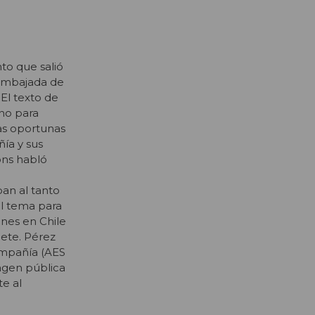
to que salió
embajada de
. El texto de
eno para
das oportunas
ñía y sus
ons habló
ban al tanto
el tema para
ones en Chile
lete. Pérez
ompañía (AES
magen pública
te al