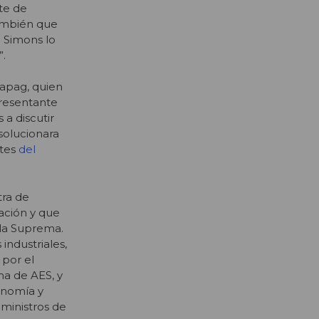
te de
también que
 Simons lo
”.
Sapag, quien
presentante
 a discutir
solucionara
rtes
del
tra de
cación y que
 la Suprema.
industriales,
 por el
ma de AES, y
conomía y
 ministros de