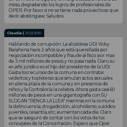
miras, degradando los logros de profesionales de
CIPER. Por favor si no se tiene nada provechoso que
decir absténgase. Saludos
Claudia |
30.12.2010
Hablando de corrupción: La alcaldesa UDI Vicky
Barahona hace 2 años que está querellada por
negociación incompatible y fraude al fisco por mas
de 3 mil millones de pesos y no pasa nada. Claro..su
ex jefe juridico es el hijo del presidente de la UDI.
Gasta los recursos de la comuna en contratar
vedettos y topleteras que simulan actos sexuales
en plena plaza de la comuna y en presencia de
niños y la Contraloría la celebra. Ahora gasta casi 60
millones de pesos en una gigantografia con SU
SLOGAN "RENCA LA LLEA" mientras en la comuna
la delincuencia, drogadicción, alcoholismo, suicidios
juveniles, cesantía, etc, aumentan cada día. Claro
que se aseguró de contar con los votos de los
concejales de la Concertación. Espero que Ciper