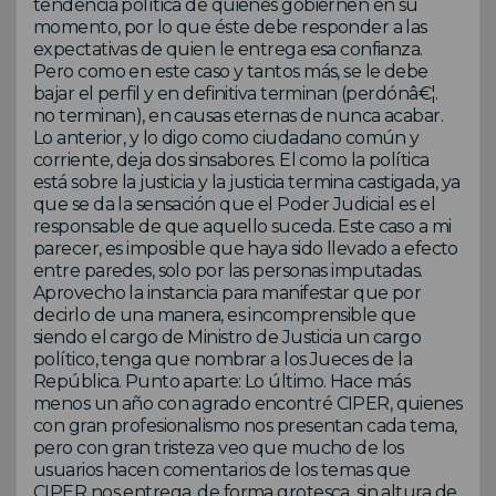
tendencia política de quienes gobiernen en su
momento, por lo que éste debe responder a las
expectativas de quien le entrega esa confianza.
Pero como en este caso y tantos más, se le debe
bajar el perfil y en definitiva terminan (perdónâ€¦.
no terminan), en causas eternas de nunca acabar.
Lo anterior, y lo digo como ciudadano común y
corriente, deja dos sinsabores. El como la política
está sobre la justicia y la justicia termina castigada, ya
que se da la sensación que el Poder Judicial es el
responsable de que aquello suceda. Este caso a mi
parecer, es imposible que haya sido llevado a efecto
entre paredes, solo por las personas imputadas.
Aprovecho la instancia para manifestar que por
decirlo de una manera, es incomprensible que
siendo el cargo de Ministro de Justicia un cargo
político, tenga que nombrar a los Jueces de la
República. Punto aparte: Lo último. Hace más
menos un año con agrado encontré CIPER, quienes
con gran profesionalismo nos presentan cada tema,
pero con gran tristeza veo que mucho de los
usuarios hacen comentarios de los temas que
CIPER nos entrega, de forma grotesca, sin altura de