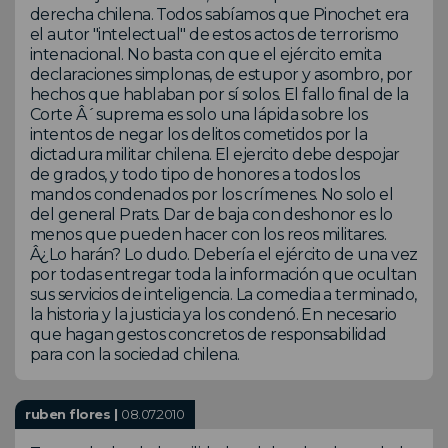
derecha chilena. Todos sabíamos que Pinochet era
el autor "intelectual" de estos actos de terrorismo
intenacional. No basta con que el ejército emita
declaraciones simplonas, de estupor y asombro, por
hechos que hablaban por sí solos. El fallo final de la
Corte Â´suprema es solo una lápida sobre los
intentos de negar los delitos cometidos por la
dictadura militar chilena. El ejercito debe despojar
de grados, y todo tipo de honores a todos los
mandos condenados por los crímenes. No solo el
del general Prats. Dar de baja con deshonor es lo
menos que pueden hacer con los reos militares.
Â¿Lo harán? Lo dudo. Debería el ejército de una vez
por todas entregar toda la información que ocultan
sus servicios de inteligencia. La comedia a terminado,
la historia y la justicia ya los condenó. En necesario
que hagan gestos concretos de responsabilidad
para con la sociedad chilena.
ruben flores |
08.07.2010