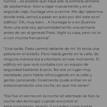
fuimos…, es posible que haya sido la primera semana
de septiembre. Volví a viajar nuevamente y en el
segundo viaje, Iturriaga vino a verme. Me dijo ‘sabemos
donde está, vamos a pasar en auto por ahí: este es el
edificio’. OK, muy bien…. A Iturriaga lo vi en Buenos
Aires una sola vez, aproximadamente una semana
antes de ver al general Prats. Vigilé su casa, pero no lo
vi con mucha frecuencia”.
“Una tarde, Prats caminó delante de mí. Yo tenía una
pistola en el bolsillo. Pero había gente en la calle, de
ninguna manera iba a intentarlo en ese momento. El
edificio en que vivía contaba con un equipo de
seguridad bastante bueno. No era un lugar muy
transitado, pero había niños jugando en la calle y
gente caminando. Finalmente pude entrar en el
estacionamiento una noche, sin que me vieran”.
“Eso fue el viernes en la noche (el atentado se hizo la
noche del domingo) cuando encontré el
estacionamiento abierto. Y suceden cosas tontas…