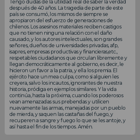
Tengo dudas de la utilidad real de saber la verdad
después de 40 años. La tragedia de parte de este
país se consumó, los mismos de siempre se
apropiaron del esfuerzo de generaciones de
chilenos. Los asesinos materiales reciben castigos
que no tienen ninguna relación con el daño
causado, y los autores intelectuales, son grandes
señores, dueños de universidades privadas, afp,
isapres, empresas productivas y financieras,etc.,
respetables ciudadanos que circulan libremente y
llegan democráticamente al gobierno, es decir, le
hicieron un favor a la patria, y ella los premia. El
ejército hace un mea culpa, como si alguien les
creyera, salvo los incautos, ignorantes de nuestra
historia, pródiga en ejemplos similares. Y la vida
continúa, hasta la próxima, cuando los poderosos
vean amenazadas sus prebendas y utilicen
nuevamente las armas, manejadas por un pueblo
de mierda, y saquen las castañas del fuego, y
recuperen a sangre y fuego lo que se les antoje, y
así hasta el fin de los tiempos. Amén.