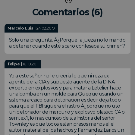
Comentarios (6)
Marcelo Luis |
24.02.2019
Solo una pregunta. Â¿Porque la jueza no lo mando
a detener cuando esté sicario confesaba su crimen?
felipe |
18.10.2011
Yo a este señor no le creeria lo que ni reza ex
agente de la CIA y supuesto agente de la DINA
experto en explosivos y para matar a Letelier hace
una bomba en un molde para Queque usando un
sistema arcaico para detonacion es decir deja todo
para que el FBI siguera el rastro Â¿porque no uso
un detonador de mercurio y explosivo plastico C4 o
semtex?, lo mas curioso de sta historia del señor
Townley es que todos estan presos menos el el
autor material de los hechos y Fernandez Larios un