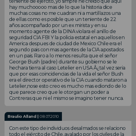
teniente de ejercito, yo simpre he creido que aqui
hay muchooooo mas de lo que la historia dice
muchas cosas no me cuadran ni a martillazos una
de ellas como es posible que un teniente de 22
años acompañado por un ex mirista y en su
momento agente de la DINA violara el anillo de
seguridad CIA FBI Y la policia estatal en aquellos en
America despues de ciudad de Mexico Chile era el
segundo pais con mas agentes de la CIA apostados
en un pais. Raro a lo menos resulta que el señor
George Bush (padre) durante su gobierno se le
hechara tierra al caso Letelier en USA Â¿tal vez seria
que por esas coincidencias de la vida el señor Bush
era el director operativo de la CIA cuando mataron a
Letelier,nose esto creo es mucho mas ediondo de lo
que parece creo que le otorgan un poder a
Contreras que ni el mismo se imagino tener nunca.
Braulio Alland |
08.07.2010
Con este tipo de individuos desalmados se relaciono
todo el ejército de Chile, avalado por los civiles de la