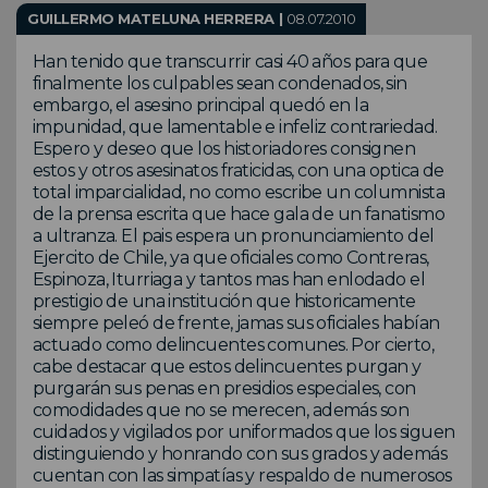
GUILLERMO MATELUNA HERRERA |
08.07.2010
Han tenido que transcurrir casi 40 años para que
finalmente los culpables sean condenados, sin
embargo, el asesino principal quedó en la
impunidad, que lamentable e infeliz contrariedad.
Espero y deseo que los historiadores consignen
estos y otros asesinatos fraticidas, con una optica de
total imparcialidad, no como escribe un columnista
de la prensa escrita que hace gala de un fanatismo
a ultranza. El pais espera un pronunciamiento del
Ejercito de Chile, ya que oficiales como Contreras,
Espinoza, Iturriaga y tantos mas han enlodado el
prestigio de una institución que historicamente
siempre peleó de frente, jamas sus oficiales habían
actuado como delincuentes comunes. Por cierto,
cabe destacar que estos delincuentes purgan y
purgarán sus penas en presidios especiales, con
comodidades que no se merecen, además son
cuidados y vigilados por uniformados que los siguen
distinguiendo y honrando con sus grados y además
cuentan con las simpatías y respaldo de numerosos