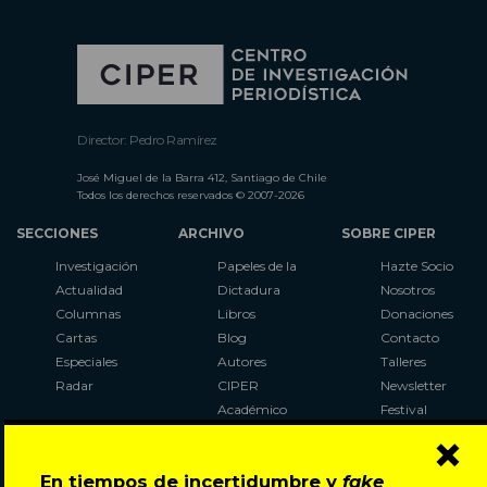
Director: Pedro Ramírez
José Miguel de la Barra 412, Santiago de Chile
Todos los derechos reservados © 2007-2026
SECCIONES
ARCHIVO
SOBRE CIPER
Investigación
Papeles de la
Hazte Socio
Actualidad
Dictadura
Nosotros
Columnas
Libros
Donaciones
Cartas
Blog
Contacto
Especiales
Autores
Talleres
Radar
CIPER
Newsletter
Académico
Festival
×
LaBot
Constituyente
En tiempos de incertidumbre y
fake
Al Plebiscito