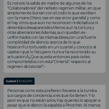
Es notorio la salida de madre de algunos de los
"Colaboradores" del nefasto regimen militar, en que
simplemente borran con el codo lo que escriben
con la mano.Otero cae en ese error garrafal y como
el hay otros que aun no reconocen ni dictadura ni
detenidos desaparecidos.Menos aun la tortura y
otras aberraciones.Ademas, aun quedan ex-
uniformados con las mismas ideas,con una fuerte
complicidad de silencio acerca de lo que
hicieron.Fui torturado en un cuartel y conozco al
capitan que lo hizo,pero nunca ha reconocido su
actuacion.Â¿Que queda entonces para civiles
comprometidos con esta"Omertá" respecto al
regimen dictatorial?.-
Isabel |
11.06.2010
Personas como esta prefieren llevarse a la tumba
sus cargos de conciencia, si es que los tienen. Y lo
peor es que no están solos, hay quienes lo apoyan a
pesar que le dieron la espalda a Pinochet. Al menos