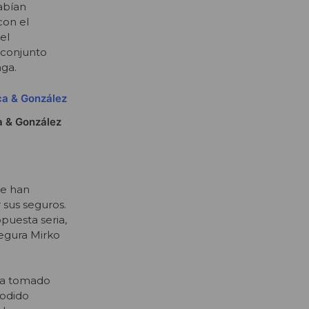
habían
con el
el
 conjunto
aga.
ca & González
ue han
 sus seguros.
puesta seria,
egura Mirko
 ha tomado
podido