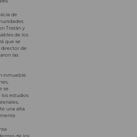
les.
licía de
omunidades
n Tristán y
sables de los
ará que se
x director de
aron las
un inmueble
nes,
e se
los estudios
teriales,
te una alta
lmente.
nte
dentes de los