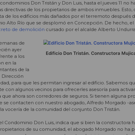
 condominios Don Tristán y Don Luis, hasta el jueves 11 no 
 directivas de los propietarios de ambos inmuebles. Esto, 
ta de los edificios más dañados por el terremoto después d
o Alto Río que se desplomó en Concepción. De hecho, el
reto de demolición
cursado por el alcalde Alberto Undurr
semanas de
ecién ayer
Edificio Don Tristán. Constructora Muji
frente a los
on en la
ntantes de la
a Dirección
lidad, para que les permitan ingresar al edificio. Sabemos q
 con algunos vecinos para ofrecerles asesoría para activar
ta que ahora son corredores de seguros. Si tienen alguna pro
e se contacten con nuestro abogado, Alfredo Morgado -as
la vocería de la comunidad del conjunto Don Tristán.
del Condominio Don Luis, indica que si bien la constructora
ropietarios de su comunidad, el abogado Morgado no ha 