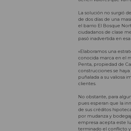
La solución no surgió d
de dos días de una masiv
el barrio El Bosque Nort
ciudadanos de clase me
pasó inadvertida en esa
«Elaboramos una estrate
conocida marca en el me
Penta, propiedad de Car
construcciones se haya 
puñalada a su valiosa im
clientes.
No obstante, para algun
pues esperan que la inm
de sus créditos hipotec
por mudanza y bodegaje e
empresa acepta este lu
terminado el conflicto y