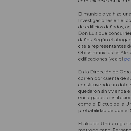
comunicarse con la empr
El municipio ya hizo una 
Investigaciones en el c
de edificios dañados, ac
Don Luis que concurrier
daños. Según el abogado,
cite a representantes de 
Obras municipales Alej
edificaciones (vea el
per
En la Dirección de Obr
corren por cuenta de su
constituyendo un doble 
quedaron sin vivienda 
encargados a institucion
como el Dictuc de la Uni
probabilidad de que el
El alcalde Undurruga s
metropolitano, Fernando