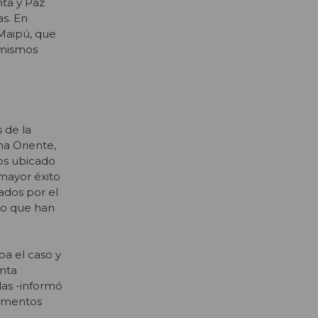
nta y Paz
as. En
 Maipú, que
 mismos
 de la
na Oriente,
os ubicado
mayor éxito
ados por el
ero que han
a el caso y
enta
das -informó
tamentos