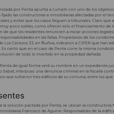
nizada por Penta apunta a cumplir con uno de los objetivo
fijado las constructoras e inmobiliarias afectadas por el te
iales y evitar que los casos lleguen a tribunales. Claro que
 muy poco sutiles, como ofrecer sólo el financiamiento de l
n de que los residentes renuncien a iniciar acciones legale
esponsabilidades en las fallas. Propietarios de los condomin
 de Los Cerezos 33, en Ñuñoa, indicaron a CIPER que han si
. Es cierto que en el caso de Penta corre la misma condició
olución de todo lo invertido en la propiedad dañada.
 Penta de igual forma verá su nombre en un expediente judi
Sabat, interpuso una denuncia criminal en la fiscalía contr
os que sufrieron tres edificios de su comuna, entre los que
sentes
 la solución pactada por Penta, se ubican la constructora 
nmobiliaria Francisco de Aguirre. Responsables de la edific