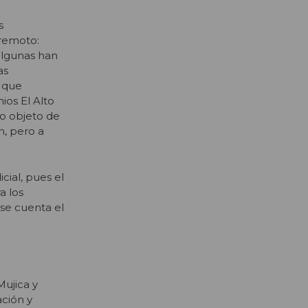
s
rremoto:
 algunas han
as
s que
ios El Alto
do objeto de
n, pero a
cial, pues el
a los
 se cuenta el
Mujica y
ación y