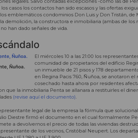
iones legales. Salvo contadas excepciones -como las de Pe
los casos los contactos han sido escasos y las ofertas exigu
 los emblemáticos condominios Don Luis y Don Tristán, de
a demolición, la constructora e inmobiliaria (ambas de los
no han dado señales de vida.
scándalo
El miércoles 10 a las 21:00 los representantes
comunidad de propietarios del edificio Regi
nte, Ñuñoa.
un inmueble de 21 pisos y 178 departament
en Regina Pacis 760, Ñuñoa, se anotaron el 
cosechado hasta ahora por residentes afect
on que la inmobiliaria Penta se allanara a restituirles el din
dades
(revise aquí el documento)
.
presentante legal de la empresa la fórmula que solucionab
ulio Diestre firmó el documento en el cual formalmente P
ete a devolvernos el precio de todas las viviendas destrui
presentante de los vecinos, Cristóbal Neupert. Los depar
desde UF 1.280 a UF 3.900.