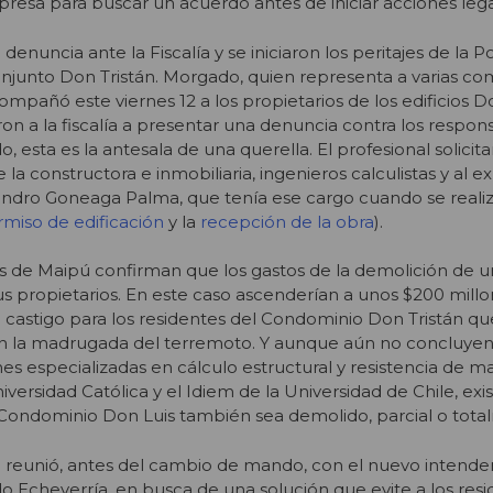
esa para buscar un acuerdo antes de iniciar acciones lega
denuncia ante la Fiscalía y se iniciaron los peritajes de la Po
onjunto Don Tristán. Morgado, quien representa a varias c
ompañó este viernes 12 a los propietarios de los edificios Do
on a la fiscalía a presentar una denuncia contra los respon
 esta es la antesala de una querella. El profesional solicit
la constructora e inmobiliaria, ingenieros calculistas y al e
andro Goneaga Palma, que tenía ese cargo cuando se realiz
miso de edificación
y la
recepción de la obra
).
as de Maipú confirman que los gastos de la demolición de 
s propietarios. En este caso ascenderían a unos $200 millo
castigo para los residentes del Condominio Don Tristán qu
en la madrugada del terremoto. Y aunque aún no concluyen 
es especializadas en cálculo estructural y resistencia de ma
versidad Católica y el Idiem de la Universidad de Chile, exis
 Condominio Don Luis también sea demolido, parcial o tota
e reunió, antes del cambio de mando, con el nuevo intende
 Echeverría, en busca de una solución que evite a los resi