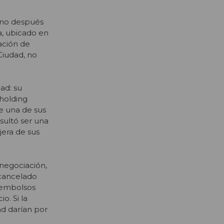
sino después
a, ubicado en
zación de
Ciudad, no
ad: su
 holding
e una de sus
sultó ser una
jera de sus
negociación,
 cancelado
esembolsos
o. Si la
d darían por