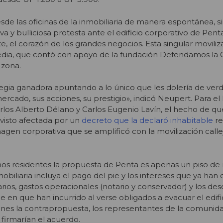
esde las oficinas de la inmobiliaria de manera espontánea, 
a y bulliciosa protesta ante el edificio corporativo de Pent
e, el corazón de los grandes negocios. Esta singular movili
dia, que contó con apoyo de la fundación Defendamos la 
 zona.
gia ganadora apuntando a lo único que les dolería de verd
rcado, sus acciones, su prestigio», indicó Neupert. Para el
los Alberto Délano y Carlos Eugenio Lavín, el hecho de qu
visto afectada por un
decreto que la declaró inhabitable
re
agen corporativa que se amplificó con la movilización calle
os residentes la propuesta de Penta es apenas un piso de 
obiliaria incluya el pago del pie y los intereses que ya han
arios, gastos operacionales (notario y conservador) y los d
n que han incurrido al verse obligados a evacuar el edifici
nes la contrapropuesta, los representantes de la comunida
 firmarían el acuerdo.