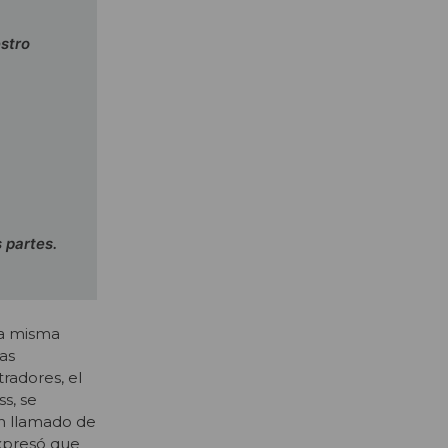
stro
 partes.
sa misma
las
tradores, el
ss, se
n llamado de
xpresó que