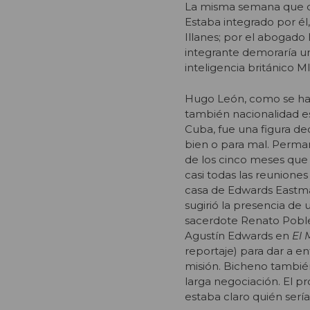
La misma semana que de
Estaba integrado por él,
Illanes; por el abogad
integrante demoraría u
inteligencia británico M
Hugo León, como se hací
también nacionalidad e
Cuba, fue una figura dec
bien o para mal. Perma
de los cinco meses que 
casi todas las reuniones
casa de Edwards Eastma
sugirió la presencia de 
sacerdote Renato Poblet
Agustín Edwards en
El 
reportaje) para dar a e
misión. Bicheno también
larga negociación. El p
estaba claro quién sería