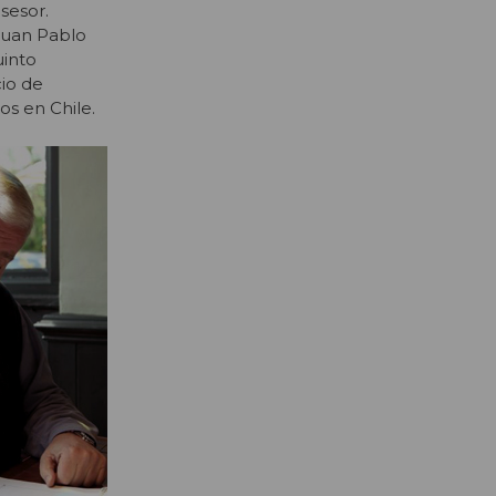
sesor.
 Juan Pablo
uinto
cio de
os en Chile.