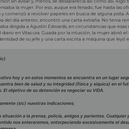
nión sin avisar y, menos, se desaparecía así como así. Algo 
saba la mujer. Por eso, auque era feriado, fue hasta las of
 y comenzó a revolver papeles en busca de alguna pista. A
a del día anterior, encontró una carta extraña. No tenía rem
estaba dirigida a Agustín Edwards, en circunstancias que esas 
 diario en Vitacura. Guiada por la intuición, la mujer abrió el
entidad de su jefe y una carta escrita a máquina que leyó e
ic)
cautivo hoy y en estos momentos se encuentra en un lugar seg
uentra bien de salud y su integridad (física y síquica) en el fu
 El objetivo de su detención es negociar su VIDA.
amente (sic) nuestras indicaciones;
situación a la prensa, policía, amigos y parientes. Cualquier
entido nos enteraremos, entorpeciendo excesivamente el desa
empresa.