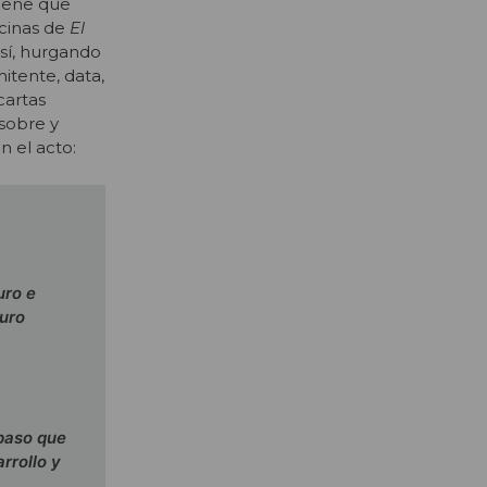
tiene que
icinas de
El
sí, hurgando
itente, data,
cartas
 sobre y
n el acto:
uro e
turo
 paso que
rrollo y