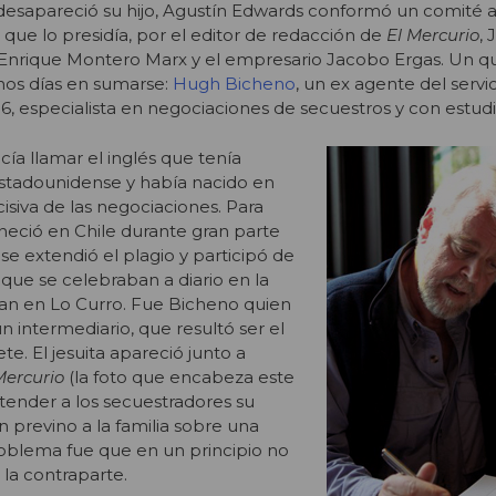
sapareció su hijo, Agustín Edwards conformó un comité a
 que lo presidía, por el editor de redacción de
El Mercurio
,
o Enrique Montero Marx y el empresario Jacobo Ergas. Un q
nos días en sumarse:
Hugh Bicheno
, un ex agente del servi
I6, especialista en negociaciones de secuestros y con estudi
a llamar el inglés que tenía
stadounidense y había nacido en
isiva de las negociaciones. Para
neció en Chile durante gran parte
se extendió el plagio y participó de
 que se celebraban a diario en la
n en Lo Curro. Fue Bicheno quien
un intermediario, que resultó ser el
e. El jesuita apareció junto a
Mercurio
(la foto que encabeza este
ntender a los secuestradores su
 previno a la familia sobre una
roblema fue que en un principio no
 la contraparte.