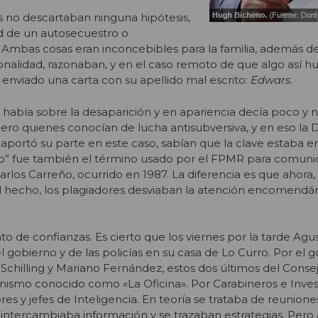
as no descartaban ninguna hipótesis,
ad de un autosecuestro o
. Ambas cosas eran inconcebibles para la familia, además de
nalidad, razonaban, y en el caso remoto de que algo así h
 enviado una carta con su apellido mal escrito:
Edwars
.
e había sobre la desaparición y en apariencia decía poco y 
Pero quienes conocían de lucha antisubversiva, y en eso la 
o aportó su parte en este caso, sabían que la clave estaba e
tivo” fue también el término usado por el FPMR para comunic
rlos Carreño, ocurrido en 1987. La diferencia es que ahora, 
el hecho, los plagiadores desviaban la atención encomendá
o de confianzas. Es cierto que los viernes por la tarde Agu
l gobierno y de las policías en su casa de Lo Curro. Por el 
o Schilling y Mariano Fernández, estos dos últimos del Conse
nismo conocido como «La Oficina». Por Carabineros e Inves
res y jefes de Inteligencia. En teoría se trataba de reunione
intercambiaba información y se trazaban estrategias. Pero 