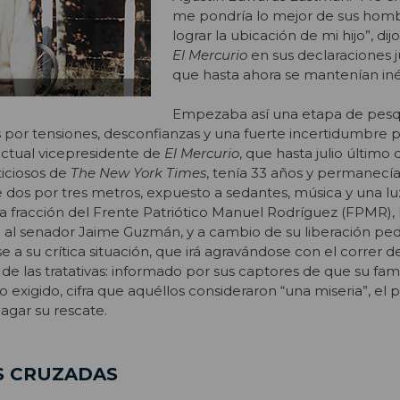
me pondría lo mejor de sus hom
lograr la ubicación de mi hijo”, di
El Mercurio
en sus declaraciones ju
que hasta ahora se mantenían iné
Empezaba así una etapa de pesqu
por tensiones, desconfianzas y una fuerte incertidumbre p
 actual vicepresidente de
El Mercurio
, que hasta julio último d
ticiosos de
The New York Times
, tenía 33 años y permanecí
 dos por tres metros, expuesto a sedantes, música y una luz
 fracción del Frente Patriótico Manuel Rodríguez (FPMR),
al senador Jaime Guzmán, y a cambio de su liberación ped
e a su crítica situación, que irá agravándose con el correr d
 de las tratativas: informado por sus captores de que su fami
 lo exigido, cifra que aquéllos consideraron “una miseria”, el
agar su rescate.
S CRUZADAS