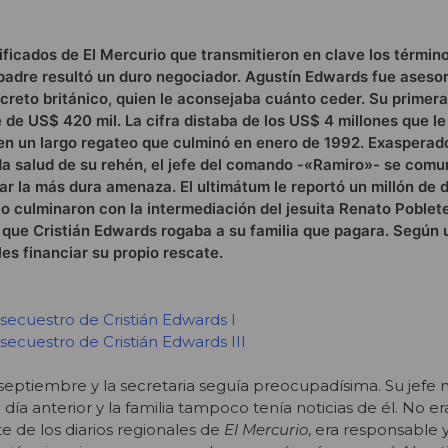
sificados de El Mercurio que transmitieron en clave los términ
padre resultó un duro negociador. Agustín Edwards fue aseso
ecreto británico, quien le aconsejaba cuánto ceder. Su primera
e de US$ 420 mil. La cifra distaba de los US$ 4 millones que le
 en un largo regateo que culminó en enero de 1992. Exasperad
da salud de su rehén, el jefe del comando -«Ramiro»- se comu
r la más dura amenaza. El ultimátum le reportó un millón de d
o culminaron con la intermediación del jesuita Renato Poblete
 que Cristián Edwards rogaba a su familia que pagara. Según 
les financiar su propio rescate.
l secuestro de Cristián Edwards I
 secuestro de Cristián Edwards III
e septiembre y la secretaria seguía preocupadísima. Su jefe 
día anterior y la familia tampoco tenía noticias de él. No era
e de los diarios regionales de
El Mercurio
, era responsable 