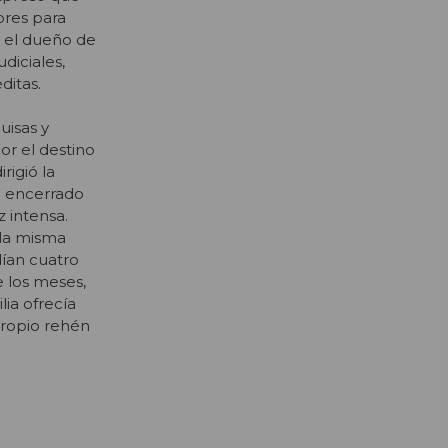
bres para
jo el dueño de
diciales,
ditas.
isas y
or el destino
irigió la
a encerrado
 intensa.
 la misma
ían cuatro
e los meses,
lia ofrecía
 propio rehén