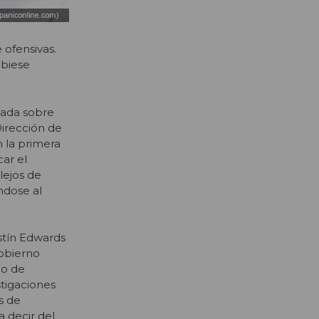
 ofensivas.
ubiese
nada sobre
Dirección de
n la primera
ar el
lejos de
ndose al
stín Edwards
gobierno
jo de
tigaciones
s de
a decir del