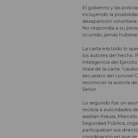
El gobierno y las policí
incluyendo la posibilid
desaparición voluntaria
No respondía a su perso
ocurrido, jamás hubiese
La carta era todo lo qu
los autores del hecho. 
Inteligencia del Ejércit
línea de la carta: “cau
secuestro del coronel Ca
reconocer la autoría d
Señor.
Lo segundo fue un asunt
recibía a autoridades de
asistían Krauss, Marcel
Seguridad Pública, orga
participaban sus directo
coordinación en que se 