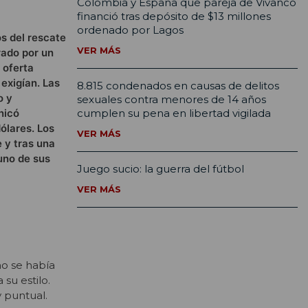
Colombia y España que pareja de Vivanco
financió tras depósito de $13 millones
ordenado por Lagos
os del rescate
VER MÁS
rado por un
 oferta
 exigían. Las
8.815 condenados en causas de delitos
o y
sexuales contra menores de 14 años
nicó
cumplen su pena en libertad vigilada
ólares. Los
VER MÁS
 y tras una
uno de sus
Juego sucio: la guerra del fútbol
VER MÁS
no se había
 su estilo.
y puntual.