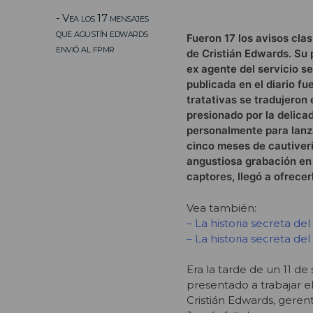
- Vea los 17 mensajes
que agustín edwards
Fueron 17 los avisos cla
envió al fpmr
de Cristián Edwards. Su 
ex agente del servicio s
publicada en el diario fu
tratativas se tradujeron
presionado por la delica
personalmente para lanza
cinco meses de cautiveri
angustiosa grabación en
captores, llegó a ofrecer
Vea también:
– La historia secreta de
– La historia secreta del
Era la tarde de un 11 d
presentado a trabajar el 
Cristián Edwards, gerent