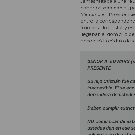
Jamás faltaba a una reu
haber pasado con él, pen
Mercurio
en Providencia
entre la correspondenci
folio ni sello postal, y 
llegaban al domicilio del
encontró la cédula de id
SEÑOR A. EDWARS (s
PRESENTE
Su hijo Cristián fue 
inaccesible. El se enc
dependerá de ustedes.
Deben cumplir extrict
NO comunicar de esta 
ustedes den en ese s
culminación de esta 