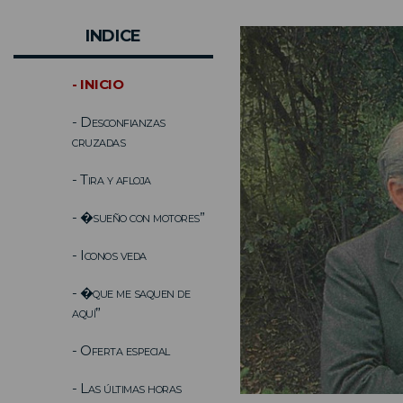
INDICE
- INICIO
- Desconfianzas
cruzadas
- Tira y afloja
- �sueño con motores”
- Iconos veda
- �que me saquen de
aquí”
- Oferta especial
- Las últimas horas