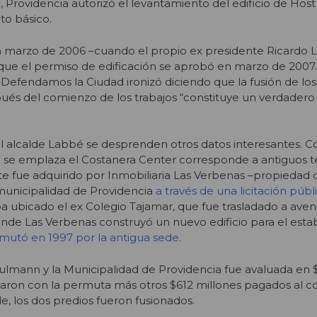
, Providencia autorizó el levantamiento del edificio de Ho
ito básico.
en marzo de 2006 –cuando el propio ex presidente Ricardo 
que el permiso de edificación se aprobó en marzo de 2007.
efendamos la Ciudad ironizó diciendo que la fusión de los
pués del comienzo de los trabajos “constituye un verdadero
l alcalde Labbé se desprenden otros datos interesantes. 
e se emplaza el Costanera Center corresponde a antiguos t
e fue adquirido por Inmobiliaria Las Verbenas –propiedad 
municipalidad de Providencia
a través de una licitación púb
ba ubicado el ex Colegio Tajamar, que fue trasladado a aven
nde Las Verbenas construyó un nuevo edificio para el esta
mutó en 1997 por la antigua sede
.
ulmann y la Municipalidad de Providencia fue avaluada en 
ldaron con la permuta más otros $612 millones pagados al c
e, los dos predios fueron fusionados.