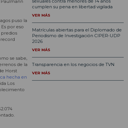
sexuales contra menores de 14 años
st Paulmann
cumplen su pena en libertad vigilada
VER MÁS
Lagos puso la
 Es por eso
Matrículas abiertas para el Diplomado de
 predios
Periodismo de Investigación CIPER-UDP
 record
2026
VER MÁS
Como se sabe,
Transparencia en los negocios de TVN
errenos de la
de Horst
VER MÁS
lica hecha en
ida Los
blecimiento
$2.074
ontado.