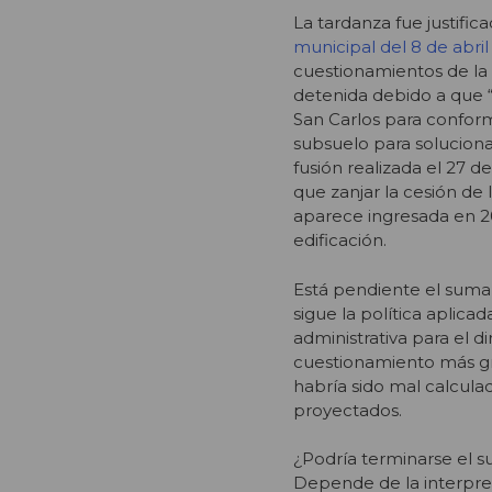
La tardanza fue justific
municipal del 8 de abri
cuestionamientos de la S
detenida debido a que “
San Carlos para conform
subsuelo para soluciona
fusión realizada el 27 
que zanjar la cesión de 
aparece ingresada en 2
edificación.
Está pendiente el sumar
sigue la política aplic
administrativa para el d
cuestionamiento más gra
habría sido mal calcula
proyectados.
¿Podría terminarse el s
Depende de la interpreta