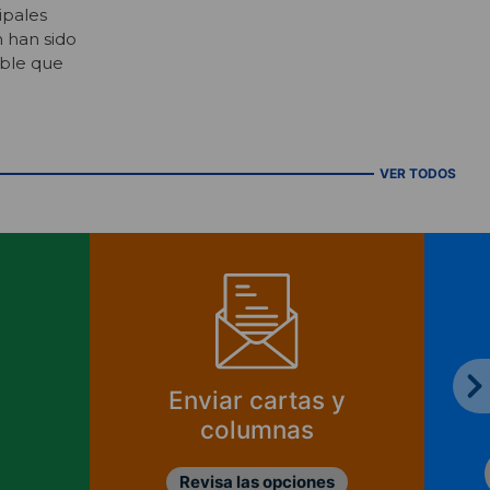
ipales
n han sido
ible que
VER TODOS
Enviar cartas y
columnas
Revisa las opciones