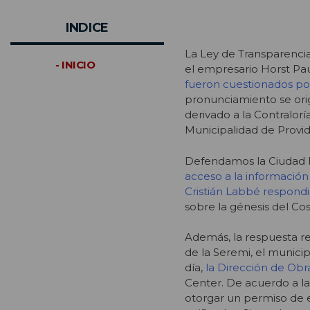
INDICE
La Ley de Transparenci
- INICIO
el empresario Horst Pau
fueron cuestionados por
pronunciamiento se ori
derivado a la Contralor
Municipalidad de Provid
Defendamos la Ciudad h
acceso a la información
Cristián Labbé respond
sobre la génesis del Co
Además, la respuesta re
de la Seremi, el munic
día,
la Dirección de Obra
Center. De acuerdo a l
otorgar un permiso de ed