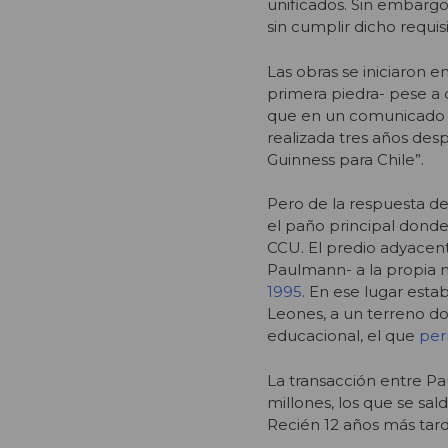
unificados. Sin embargo
sin cumplir dicho requis
Las obras se iniciaron 
primera piedra- pese a 
que en un comunicado D
realizada tres años des
Guinness para Chile”.
Pero de la respuesta de
el paño principal dond
CCU. El predio adyacent
Paulmann- a la propia 
1995
. En ese lugar esta
Leones, a un terreno do
educacional, el que
per
La transacción entre Pa
millones, los que se sa
Recién 12 años más tard