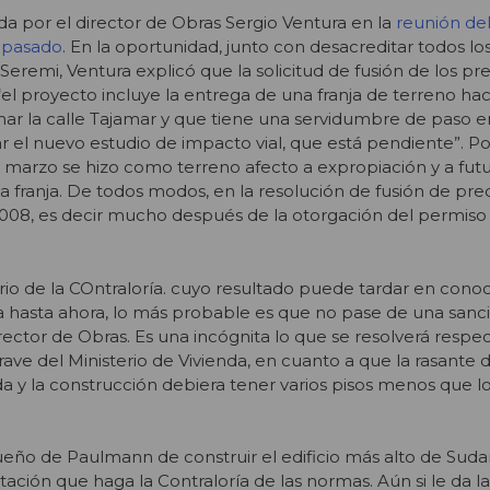
ada por el director de Obras Sergio Ventura en la
reunión de
l pasado
. En la oportunidad, junto con desacreditar todos lo
eremi, Ventura explicó que la solicitud de fusión de los pr
el proyecto incluye la entrega de una franja de terreno hac
ar la calle Tajamar y que tiene una servidumbre de paso e
r el nuevo estudio de impacto vial, que está pendiente”. Por
de marzo se hizo como terreno afecto a expropiación y a fut
la franja. De todos modos, en la resolución de fusión de pre
008, es decir mucho después de la otorgación del permiso
io de la COntraloría. cuyo resultado puede tardar en conoce
ada hasta ahora, lo más probable es que no pase de una sanc
irector de Obras. Es una incógnita lo que se resolverá respec
ve del Ministerio de Vivienda, en cuanto a que la rasante de
da y la construcción debiera tener varios pisos menos que l
ueño de Paulmann de construir el edificio más alto de Sud
ción que haga la Contraloría de las normas. Aún si le da la