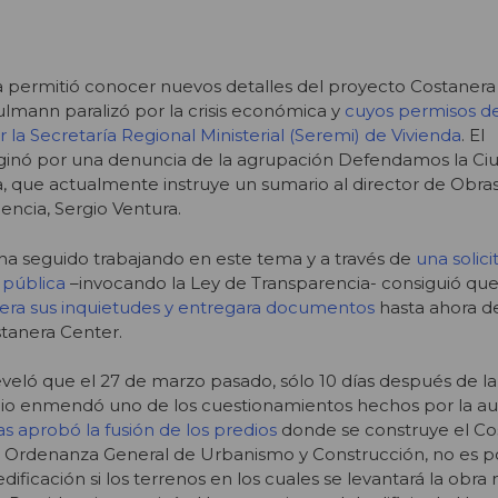
a permitió conocer nuevos detalles del proyecto Costanera
lmann paralizó por la crisis económica y
cuyos permisos de
 la Secretaría Regional Ministerial (Seremi) de Vivienda
. El
ginó por una denuncia de la agrupación Defendamos la Ciu
ía, que actualmente instruye un sumario al director de Obras
encia, Sergio Ventura.
a seguido trabajando en este tema y a través de
una solici
 pública
–invocando la Ley de Transparencia- consiguió que
iera sus inquietudes y entregara documentos
hasta ahora d
stanera Center.
veló que el 27 de marzo pasado, sólo 10 días después de la
ipio enmendó uno de los cuestionamientos hechos por la au
s aprobó la fusión de los predios
donde se construye el Co
a Ordenanza General de Urbanismo y Construcción, no es p
ificación si los terrenos en los cuales se levantará la obra