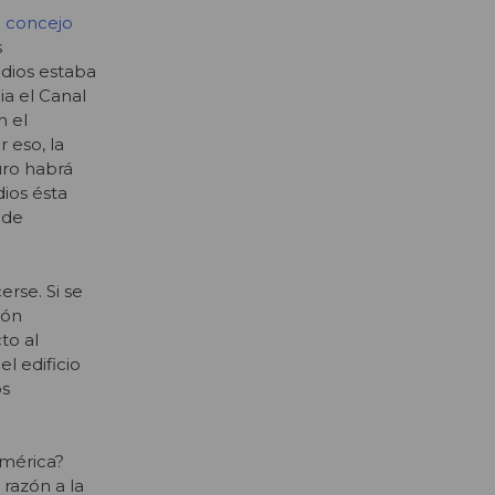
l concejo
s
edios estaba
ia el Canal
n el
 eso, la
uro habrá
dios ésta
 de
rse. Si se
ión
to al
l edificio
os
américa?
 razón a la