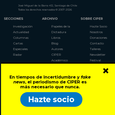
José Miguel de la Barra 412, Santiago de Chile
Todos los derechos reservados © 2007-2026
SECCIONES
ARCHIVO
SOBRE CIPER
Investigación
Papeles de la
Hazte Socio
Actualidad
Dictadura
Nosotros
Columnas
Libros
Donaciones
Cartas
Blog
Contacto
Especiales
Autores
Talleres
Radar
CIPER
Newsletter
Académico
Festival
×
LaBot
Constituyente
En tiempos de incertidumbre y
fake
Al Plebiscito
news
, el periodismo de CIPER es
con CIPER
más necesario que nunca.
Síguenos en:
Hazte socio