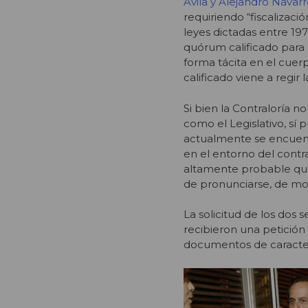
Ávila y Alejandro Navar
requiriendo “fiscalizac
leyes dictadas entre 19
quórum calificado para 
forma tácita en el cuer
calificado viene a regir
Si bien la Contraloría n
como el Legislativo, sí 
actualmente se encuentr
en el entorno del cont
altamente probable que 
de pronunciarse, de mod
La solicitud de los dos
recibieron una petición
documentos de caracter