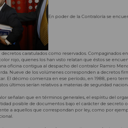
En poder de la Contraloría se encue
e decretos caratulados como reservados. Compaginados en
or rojo, quienes los han visto relatan que éstos se encue
una oficina contigua al despacho del contralor Ramiro Me
uarda. Nueve de los volúmenes corresponden a decretos fi
tar. El décimo comienza en ese período, en 1988, pero term
tos últimos serían relativos a materias de seguridad naciona
lor señalan que en términos generales, el espíritu del org
idad posible de documentos bajo el carácter de secreto o
ente a aquellos que correspondan por ley, como por ejemp
ional.