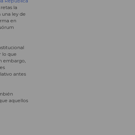
 la República
retas la
a una ley de
forma en
quórum
stitucional
r lo que
in embargo,
 es
lativo antes
ambién
ique aquellos