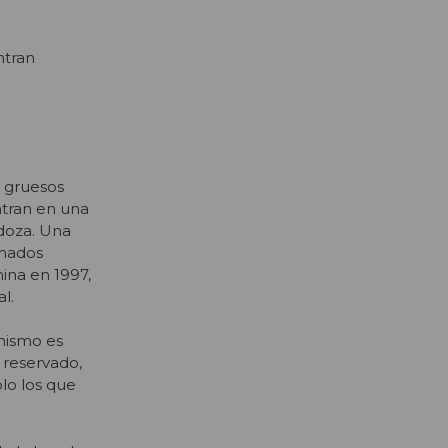
ntran
 gruesos
ntran en una
ndoza. Una
rmados
ina en 1997,
l.
anismo es
 reservado,
lo los que