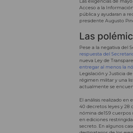
Las exigencias de mayor
Acceso a la Información
pública y ayudaran a rec
presidente Augusto Pino
Las polémic
Pese a la negativa del 
respuesta del Secretar
nueva Ley de Transparen
entregar al menos la nó
Legislación y Justicia de
régimen militar y una 
actualmente se encuent
El análisis realizado e
40 decretos leyes y 28 d
nómina de159 cuerpos n
en ediciones restringid
secreto. En algunos cas
destinatarios de los ej