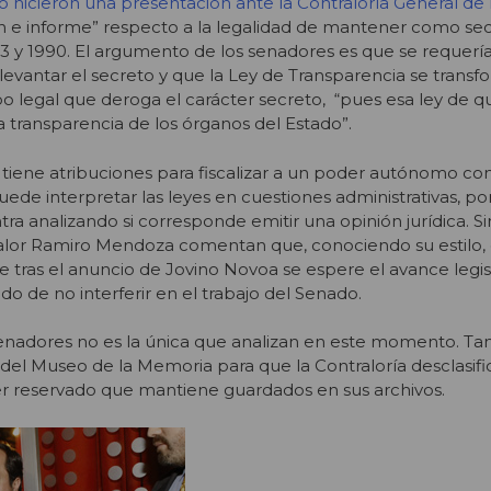
ro hicieron una presentación ante la Contraloría General de
ión e informe” respecto a la legalidad de mantener como sec
73 y 1990. El argumento de los senadores es que se requerí
levantar el secreto y que la Ley de Transparencia se trans
po legal que deroga el carácter secreto, “pues esa ley de 
 la transparencia de los órganos del Estado”.
o tiene atribuciones para fiscalizar a un poder autónomo con
puede interpretar las leyes en cuestiones administrativas, po
a analizando si corresponde emitir una opinión jurídica. S
ralor Ramiro Mendoza comentan que, conociendo su estilo,
tras el anuncio de Jovino Novoa se espere el avance legis
o de no interferir en el trabajo del Senado.
 senadores no es la única que analizan en este momento. T
 del Museo de la Memoria para que la Contraloría desclasif
 reservado que mantiene guardados en sus archivos.