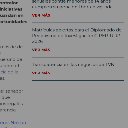
sexuales contra menores de 14 años
ontralor
cumplen su pena en libertad vigilada
niciativas
guardan en
VER MÁS
portunidades
Matrículas abiertas para el Diplomado de
____________
Periodismo de Investigación CIPER-UDP
2026
 más de de
VER MÁS
s
 fue uno de
Transparencia en los negocios de TVN
urante el
cia de la
VER MÁS
as.
 el senador
a
que
os legales.
arencia.
dores Nelson