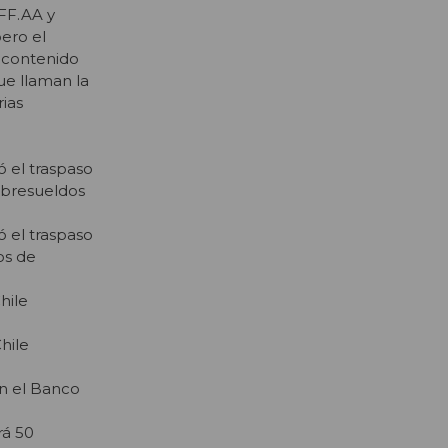
 FF.AA y
pero el
 contenido
ue llaman la
ias
ó el traspaso
obresueldos
ó el traspaso
os de
hile
hile
on el Banco
rá 50