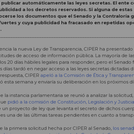
a publicar automáticamente las leyes secretas. El ente c
licidad a los decretos reservados. Si alguna de estas i
ocerse los documentos que el Senado y la Contraloría 
 fuertes y cuya publicidad ha fracasado en repetidas o
.
________________________________________________________
encia la nueva Ley de Transparencia, CIPER ha presentado
itudes de acceso de información pública. La mayoría de la
los 20 días hábiles legales para responder, pero el Senado
is días tardó en negar acceso a las leyes secretas dictadas d
a respuesta, CIPER
apeló a la Comisión de Ética y Transparen
nó esta semana y enviaría su deliberación en los próximos dí
la instancia parlamentaria se reunió a analizar la solicitud,
que
pidió a la comisión de Constitución, Legislación y Justici
de un proyecto de ley que levanta el secreto de dichos cuerp
, es una de las últimas tareas pendientes en cuanto a transp
la primera solicitud hecha por CIPER al Senado,
los sena