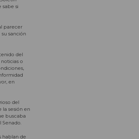
e sabe si
al parecer
 su sanción
tenido del
noticias o
ondiciones,
onformidad
yor, en
rioso del
 la sesión en
que buscaba
el Senado.
s hablan de