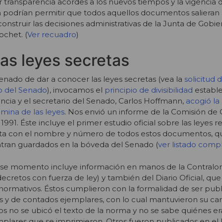
 transparencia acordes a los nuevos tiempos y la vigencia d
 podrían permitir que todos aquellos documentos salieran a
onstruir las decisiones administrativas de la Junta de Gobie
chet. (
Ver recuadro
)
as leyes secretas
Senado de dar a conocer las leyes secretas (vea la
solicitud
io del Senado
), invocamos el
principio de divisibilidad
estable
cia y el secretario del Senado, Carlos Hoffmann,
acogió la 
mina de las leyes
. Nos envió un informe de la Comisión de 
 1991. Éste incluye el primer estudio oficial sobre las leyes 
lista con el nombre y número de todos estos documentos, q
ran guardados en la bóveda del Senado (
ver listado comp
n ese momento incluye información en manos de la Contralorí
ecretos con fuerza de ley) y también del Diario Oficial, qu
ormativos. Éstos cumplieron con la formalidad de ser publ
as y de contados ejemplares, con lo cual mantuvieron su ca
os no se ubicó el texto de la norma y no se sabe quiénes er
emplares que se imprimieron. Otros fueron publicados en el 