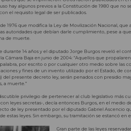
ncluso hay algunos previos a la Constitución de 1980 que no s
on el requisito legal de ser publicados.
de 1976 que modifica la Ley de Movilización Nacional, que 
las autoridades que debían darle cumplimiento, pese a que
na de muerte.
 durante 14 años y el diputado Jorge Burgos reveló el con
e la Cámara Baja en junio de 2004: “Aquellos que propalaren 
palabra, por escrito o por cualquier otro medio sobre las c
icaciones y fines de un invento utilizado por el Estado, de c
a g) del presente decreto ley, serán penados con presidio ma
s, a muerte.”
discutible privilegio de pertenecer al club legislativo más cu
 con leyes secretas-, decía entonces Burgos, en el medio de
ecto de ley presentado por el diputado Gabriel Ascencio 
 de estas leyes. Sin embargo, su tramitación se estancó en 
Gran parte de las leyes reservada