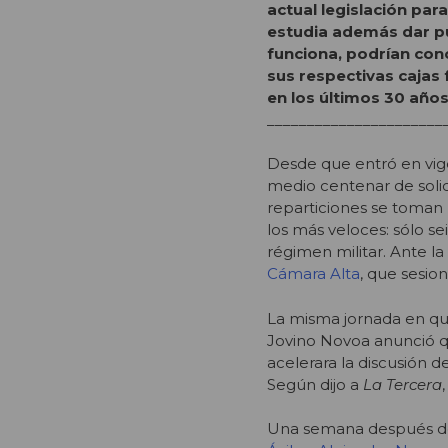
actual legislación par
estudia además dar pub
funciona, podrían con
sus respectivas cajas
en los últimos 30 años
______________________
Desde que entró en vig
medio centenar de solic
reparticiones se toman 
los más veloces: sólo se
régimen militar. Ante l
Cámara Alta
, que sesio
La misma jornada en que 
Jovino Novoa anunció 
acelerara la discusión 
Según dijo a
La Tercera
Una semana después de 