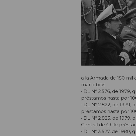
a la Armada de 150 mil d
maniobras.
• DL Nº 2.576, de 1979, 
préstamos hasta por 100
• DL Nº 2.822, de 1979, 
préstamos hasta por 100 
• DL Nº 2.823, de 1979,
Central de Chile présta
• DL Nº 3.527, de 1980, 