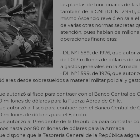
las plantas de funcionarios de las
también de la CNI (DL Nº 2.991), 
mismo Ascencio reveló en sala el
de varias otras normas secretas q
atención, pues hablan de millonar
operaciones financieras:
• DL Nº 1.589, de 1976, que autoriz
de 1.017 millones de dólares de s
a gastos generales en la Armada.
• DL Nº 1.599, de 1976, que autoriz
ólares desde sobresueldos a material militar policial y gast
que autorizó al fisco para contraer con el Banco Central de C
 millones de dólares para la Fuerza Aérea de Chile.
que autorizó al fisco para contraer con el Banco Central de C
millones de dólares para el Ejército.
 que autorizó al Presidente de la República para contratar c
mos hasta por 80 millones de dólares para la Armada.
que dispone que la Tesorería General de la República asigna