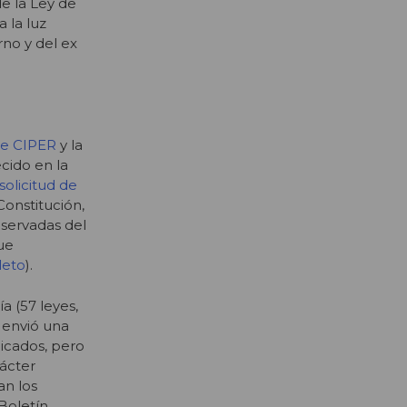
e la Ley de
 la luz
rno y del ex
 de CIPER
y la
cido en la
solicitud de
Constitución,
reservadas del
ue
leto
).
a (57 leyes,
e envió una
icados, pero
rácter
an los
Boletín