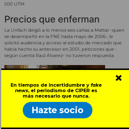
500 UTM.
Precios que enferman
La Unfach dirigió a lo menos seis cartas a Mattar -quien
se desempeñó en la FNE hasta mayo de 2006-, le
solicitó audiencia y acceso al estudio de mercado que
había hecho su antecesor en 2001, peticiones que -
según cuenta Raúl Álvarez- no tuvieron respuesta.
×
En tiempos de incertidumbre y
fake
news
, el periodismo de CIPER es
más necesario que nunca.
En sus
Hazte socio