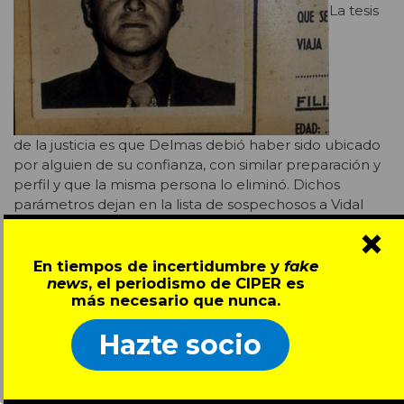
La tesis
de la justicia es que Delmas debió haber sido ubicado
por alguien de su confianza, con similar preparación y
perfil y que la misma persona lo eliminó. Dichos
parámetros dejan en la lista de sospechosos a Vidal
Ogueta (quien si no lo mató, en último caso habría
×
ordenado su asesinato), José Aqueveque y Manuel
Pérez Santillán (ambos ex compañeros suyos en la
En tiempos de incertidumbre y
fake
news
, el periodismo de CIPER es
Brigada Mulchén de la DINA). También se menciona a
más necesario que nunca.
Ferrer Lima -tanto él como Aqueveque se culpan
mutuamente en sus declaraciones judiciales- y a Raúl
Hazte socio
Iturriaga Neumann, también ex alto mando de la
DINA y de la Mulchén, a la fecha comandante de la
guarnición de Putre.