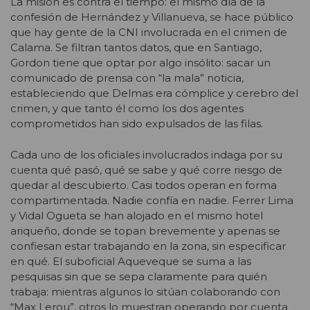
La misión es contra el tiempo: el mismo día de la
confesión de Hernández y Villanueva, se hace público
que hay gente de la CNI involucrada en el crimen de
Calama. Se filtran tantos datos, que en Santiago,
Gordon tiene que optar por algo insólito: sacar un
comunicado de prensa con “la mala” noticia,
estableciendo que Delmas era cómplice y cerebro del
crimen, y que tanto él como los dos agentes
comprometidos han sido expulsados de las filas.
Cada uno de los oficiales involucrados indaga por su
cuenta qué pasó, qué se sabe y qué corre riesgo de
quedar al descubierto. Casi todos operan en forma
compartimentada. Nadie confía en nadie. Ferrer Lima
y Vidal Ogueta se han alojado en el mismo hotel
ariqueño, donde se topan brevemente y apenas se
confiesan estar trabajando en la zona, sin especificar
en qué. El suboficial Aqueveque se suma a las
pesquisas sin que se sepa claramente para quién
trabaja: mientras algunos lo sitúan colaborando con
“Max Lerou”, otros lo muestran operando por cuenta