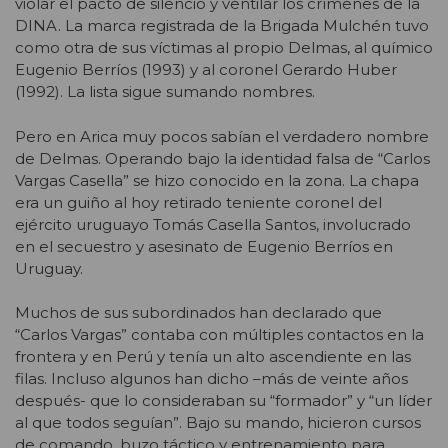
violar el pacto de silencio y ventilar los crímenes de la
DINA. La marca registrada de la Brigada Mulchén tuvo
como otra de sus víctimas al propio Delmas, al químico
Eugenio Berríos (1993) y al coronel Gerardo Huber
(1992). La lista sigue sumando nombres.
Pero en Arica muy pocos sabían el verdadero nombre
de Delmas. Operando bajo la identidad falsa de “Carlos
Vargas Casella” se hizo conocido en la zona. La chapa
era un guiño al hoy retirado teniente coronel del
ejército uruguayo Tomás Casella Santos, involucrado
en el secuestro y asesinato de Eugenio Berríos en
Uruguay.
Muchos de sus subordinados han declarado que
“Carlos Vargas” contaba con múltiples contactos en la
frontera y en Perú y tenía un alto ascendiente en las
filas. Incluso algunos han dicho –más de veinte años
después- que lo consideraban su “formador” y “un líder
al que todos seguían”. Bajo su mando, hicieron cursos
de comando, buzo táctico y entrenamiento para