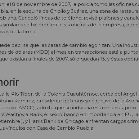
ón, el 8 de noviembre de 2007, la policía tomó las oficinas c
a, en la esquina de Chipilo y Juárez, una zona de restaura
oblana. Canceló líneas de teléfono, revisó plafones y canal
 similares se hicieron en otras oficinas de la empresa, don
vos de la firma.
ede decirse que las casas de cambio agonizan. Una industr
es de dólares (MDD) al mes en transacciones está a punto
ue existían a finales de 2007, sólo quedan 13, y éstas oper
orir
alle Río Tíber, de la Colonia Cuauhtémoc, cerca del Ángel 
onio Ramírez, presidente del consejo directivo de la Asoci
mbio (AMCC), admite que su industria está en crisis, pero 
á.Wachovia Bank, el sexto banco en importancia en EU, (a
ptiembre ), y Harris Bank de Chicago enfrentan cargos crimi
sus vínculos con Casa de Cambio Puebla.