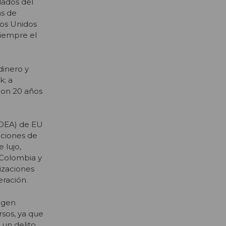
dados del
as de
dos Unidos
siempre el
dinero y
k; a
con 20 años
(DEA) de EU
aciones de
 lujo,
 Colombia y
izaciones
eración.
rigen
rsos, ya que
 un delito