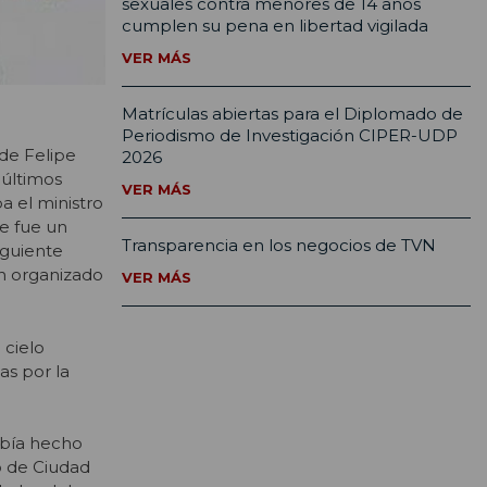
sexuales contra menores de 14 años
cumplen su pena en libertad vigilada
VER MÁS
Matrículas abiertas para el Diplomado de
Periodismo de Investigación CIPER-UDP
 de Felipe
2026
 últimos
VER MÁS
a el ministro
e fue un
Transparencia en los negocios de TVN
iguiente
en organizado
VER MÁS
 cielo
as por la
abía hecho
to de Ciudad