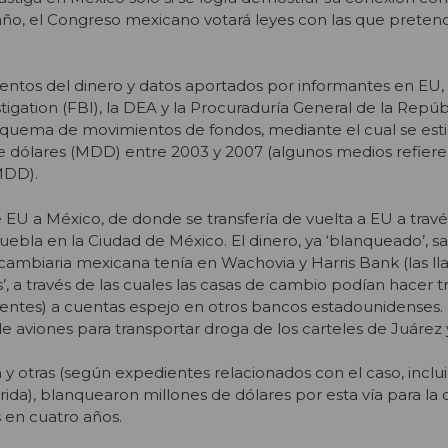
 año, el Congreso mexicano votará leyes con las que preten
ientos del dinero y datos aportados por informantes en EU, 
tigation (FBI), la DEA y la Procuraduría General de la Repúb
esquema de movimientos de fondos, mediante el cual se est
de dólares (MDD) entre 2003 y 2007 (algunos medios refier
MDD).
 EU a México, de donde se transfería de vuelta a EU a travé
ebla en la Ciudad de México. El dinero, ya ‘blanqueado’, sal
cambiaria mexicana tenía en Wachovia y Harris Bank (las l
, a través de las cuales las casas de cambio podían hacer t
clientes) a cuentas espejo en otros bancos estadounidenses. 
e aviones para transportar droga de los carteles de Juárez y
 otras (según expedientes relacionados con el caso, inclui
orida), blanquearon millones de dólares por esta vía para l
 en cuatro años.