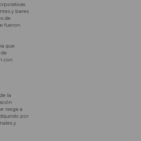
orporativas
ntes y bares
es de
de fueron
ia que
 de
an con
de la
ación
se niega a
dquirido por
nales y