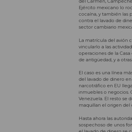
del Carmen, Campeche. 
Ejército mexicano lo ro
cocaína, y también las 
contra el lavado de di
sector cambiario mexic
La matrícula del avión c
vincularlo a las activid
operaciones de la Casa
de antigüedad, y a otras
El caso es una línea m
del lavado de dinero en
narcotráfico en EU lleg
inmuebles o negocios. O
Venezuela. El resto se 
maquillan el origen del 
Hasta ahora las autorida
sospechoso de unos fond
el lavado de dinero se c