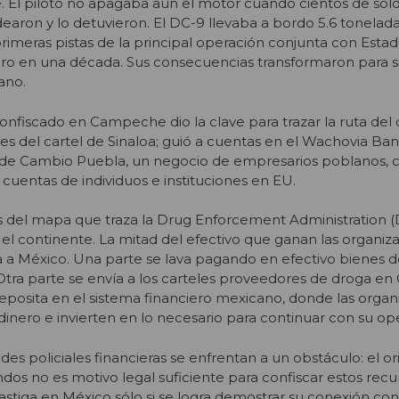
El piloto no apagaba aún el motor cuando cientos de sol
dearon y lo detuvieron. El DC-9 llevaba a bordo 5.6 tonelad
primeras pistas de la principal operación conjunta con Esta
nero en una década. Sus consecuencias transformaron para 
ano.
onfiscado en Campeche dio la clave para trazar la ruta del 
ades del cartel de Sinaloa; guió a cuentas en el Wachovia Ban
 de Cambio Puebla, un negocio de empresarios poblanos, 
 cuentas de individuos e instituciones en EU.
ás del mapa que traza la Drug Enforcement Administration 
 el continente. La mitad del efectivo que ganan las organiz
a a México. Una parte se lava pagando en efectivo bienes de
tra parte se envía a los carteles proveedores de droga en
deposita en el sistema financiero mexicano, donde las organ
dinero e invierten en lo necesario para continuar con su op
des policiales financieras se enfrentan a un obstáculo: el o
os no es motivo legal suficiente para confiscar estos recu
astiga en México sólo si se logra demostrar su conexión con