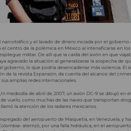
l narcotráfico y el lavado de dinero iniciada por el gobierno
 el centro de la polémica en México al intensificarse en los
liegue militar. De allí que la caída del avión en que viajab
a agravado la situación al generalizarse la sospecha de qu
al gobierno, lo que podría desencadenar más violencia. El s
ión de la revista Expansión, da cuenta del alcance del crim
y sus amplias redes internacionales.
mediodía de abril de 2007, un avión DC-9 se dibujó en el
n de vuelo, como muchas de las naves que transportan drog
 llamó la atención de los radares mexicanos.
despegado del aeropuerto de Maiquetía, en Venezuela, y h
Colombia- aterrizó, por una falla hidráulica, en el aeropuer