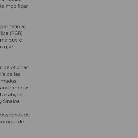
de modificar
permitió al
lica (PGR)
ima que el
en que
s de oficinas
ía de las
lamadas
ransferencias
De ahí, se
 Sinaloa.
dos varios de
a compra de