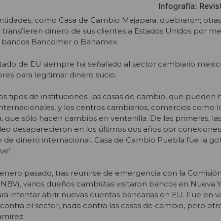
Infografía: Revi
 entidades, como Casa de Cambio Majapara, quebraron; otr
 transfieren dinero de sus clientes a Estados Unidos por me
s bancos Bancomer o Banamex.
tado de EU siempre ha señalado al sector cambiario mex
es para legitimar dinero sucio.
os tipos de instituciones: las casas de cambio, que pueden 
internacionales, y los centros cambiarios, comercios como l
, que sólo hacen cambios en ventanilla. De las primeras, la
eo desaparecieron en los últimos dos años por conexione
 de dinero internacional. Casa de Cambio Puebla fue la go
ve’.
 enero pasado, tras reunirse de emergencia con la Comisió
CNBV), varios dueños cambistas visitaron bancos en Nueva Y
ara intentar abrir nuevas cuentas bancarias en EU. Fue en v
contra el sector, nada contra las casas de cambio, pero otr
amírez.