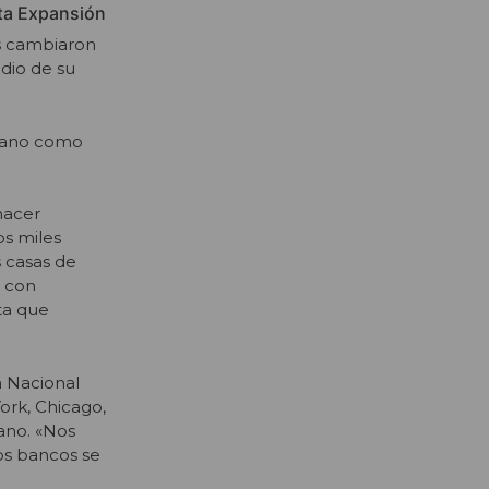
sta Expansión
as cambiaron
dio de su
icano como
hacer
os miles
s casas de
s con
ta que
n Nacional
ork, Chicago,
ano. «Nos
os bancos se