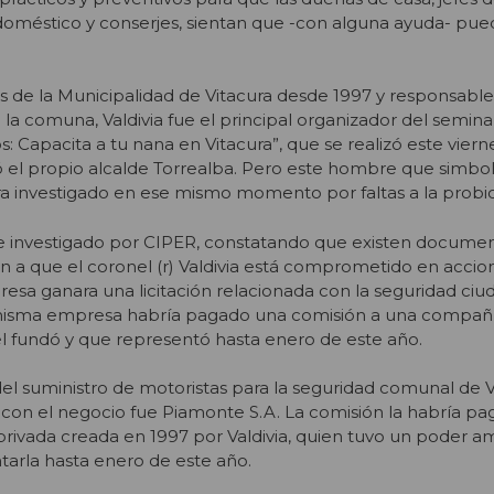
oméstico y conserjes, sientan que -con alguna ayuda- pued
 de la Municipalidad de Vitacura desde 1997 y responsable
la comuna, Valdivia fue el principal organizador del semina
s: Capacita a tu nana en Vitacura”, que se realizó este viern
el propio alcalde Torrealba. Pero este hombre que simboli
 era investigado en ese mismo momento por faltas a la probi
e investigado por CIPER, constatando que existen documen
 a que el coronel (r) Valdivia está comprometido en accio
resa ganara una licitación relacionada con la seguridad ci
 misma empresa habría pagado una comisión a una compañ
l fundó y que representó hasta enero de este año.
n del suministro de motoristas para la seguridad comunal de V
on el negocio fue Piamonte S.A. La comisión la habría pa
ivada creada en 1997 por Valdivia, quien tuvo un poder a
ntarla hasta enero de este año.