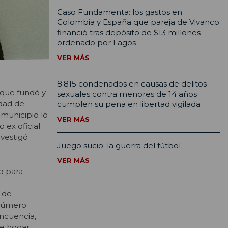
Caso Fundamenta: los gastos en
Colombia y España que pareja de Vivanco
financió tras depósito de $13 millones
ordenado por Lagos
VER MÁS
8.815 condenados en causas de delitos
 que fundó y
sexuales contra menores de 14 años
idad de
cumplen su pena en libertad vigilada
 municipio lo
VER MÁS
 ex oficial
nvestigó
Juego sucio: la guerra del fútbol
VER MÁS
po para
 de
 Número
incuencia,
de hogar,