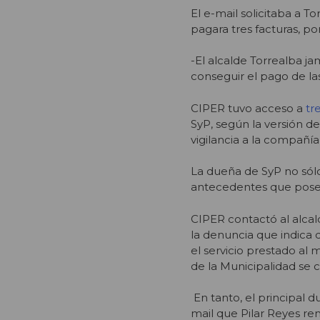
El e-mail solicitaba a T
pagara tres facturas, po
-El alcalde Torrealba j
conseguir el pago de las
CIPER tuvo acceso a
tr
SyP, según la versión de
vigilancia a la compañía
La dueña de SyP no sól
antecedentes que poseí
CIPER contactó al alcal
la denuncia que indica 
el servicio prestado al m
de la Municipalidad se 
En tanto, el principal d
mail que Pilar Reyes rem