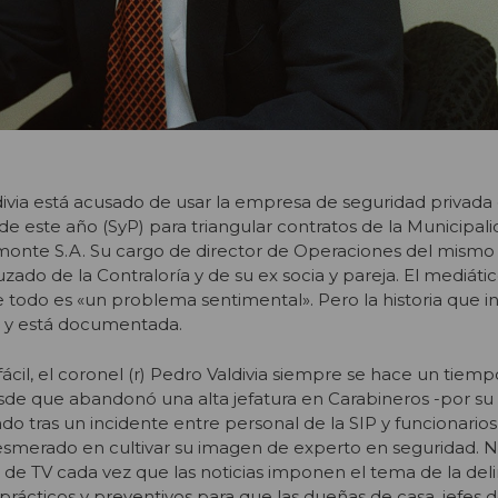
ldivia está acusado de usar la empresa de seguridad privada
de este año (SyP) para triangular contratos de la Municipal
amonte S.A. Su cargo de director de Operaciones del mismo
zado de la Contraloría y de su ex socia y pareja. El mediático
 todo es «un problema sentimental». Pero la historia que i
 y está documentada.
ácil, el coronel (r) Pedro Valdivia siempre se hace un tiem
sde que abandonó una alta jefatura en Carabineros -por su
o tras un incidente entre personal de la SIP y funcionarios
a esmerado en cultivar su imagen de experto en seguridad.
 de TV cada vez que las noticias imponen el tema de la del
prácticos y preventivos para que las dueñas de casa, jefes 