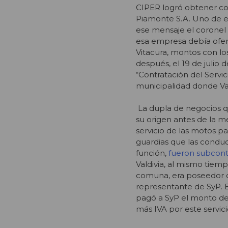
CIPER logró obtener co
Piamonte S.A. Uno de e
ese mensaje el coronel 
esa empresa debía ofert
Vitacura, montos con lo
después, el 19 de julio
“Contratación del Servi
municipalidad donde Val
La dupla de negocios qu
su origen antes de la m
servicio de las motos par
guardias que las condu
función,
fueron subcont
Valdivia, al mismo tiem
comuna, era poseedor d
representante de SyP. E
pagó a SyP el monto de 
más IVA por este servici