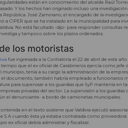
regularidades están en conocimiento del alcalde Raúl Torrea
ado. Y los hechos han originado incluso una investigación
la República. José Zamorano, el encargado de la investigaci
mó a CIPER que se ha instalado en la municipalidad para inve
Valdivia. No está facultado -dijo- para responder consultas 
 investiga y tampoco sobre los plazos ordenados.
 de los motoristas
ivia
fue ingresada a la Contraloría el 22 de abril de este año.
 tiempo que el ex oficial de Carabineros ejercía como jefe 
 municipio, tenía a su cargo la administración de la empres
sa el documento, también habría empleado a funcionarios m
atura para supervisar a los guardias que SyP mantenía en t
s empresas privadas del sector. La supervisión a los guardias 
ún el denunciante- a bordo de camionetas municipales.
ontenida en el texto sostiene que Valdivia ejecutó asesoría
e S.A cuando ésta ya estaba contratada como proveedora d
o ex oficial debía administrar y fiscalizar.