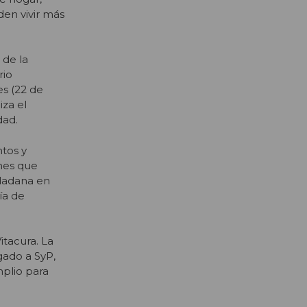
en vivir más
 de la
rio
es (22 de
za el
dad.
tos y
nes que
udadana en
ía de
itacura. La
gado a SyP,
mplio para