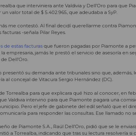
orrealba que interviniera ante Valdivia y Dell’Oro para que P
r un valor total de $ 5.402.965, que adeudaba a SyP.
amás me contestó. Al final decidí querellarme contra Piamo
 facturas -señala Pilar Reyes.
es de estas facturas
que fueron pagadas por Piamonte a pe
 la empresaria, jamás le prestó el servicio de asesoría en s
 de Dell’Oro.
o presentó su demanda ante tribunales sino que, además, l
a al concejal de Vitacura Sergio Hernández (DC).
de Torrealba para que explicara qué hizo al conocer, en fe
que Valdivia intervino para que Piamonte pagara una comisi
unicipio. Pero el jefe de gabinete del edil señaló que el dire
comunicaría para responder las consultas. Ese llamado no s
ueño de Piamonte S.A., Raúl Dell’Oro, pidió que se le enviar
itió a Torrealba, indicando que tras su lectura resolvería si