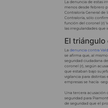
La denuncia de estas ir
menos desde febrero pas
Contraloría General de 
Contraloría, sólo confir
función del coronel (r) 
las irregularidades que
El triángulo
La
denuncia contra Vald
se afirma que, al mismo
seguridad ciudadana del
coronel (r), según acu
que estaban bajo su jef
vigilancia para distinta
empresas se hacía -seg
Una tercera acusación c
seguridad para Piamont
de seguridad que el propi