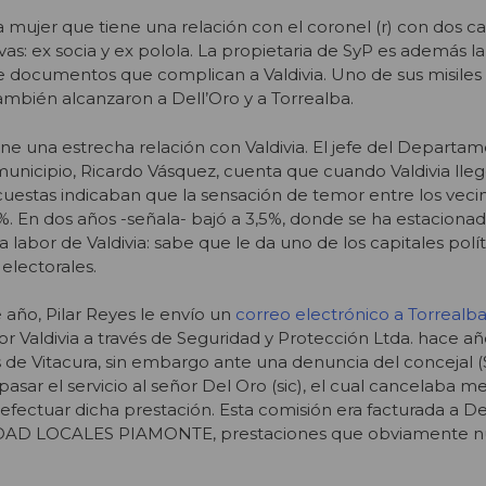
a mujer que tiene una relación con el coronel (r) con dos ca
as: ex socia y ex polola. La propietaria de SyP es además l
e documentos que complican a Valdivia. Uno de sus misiles
también alcanzaron a Dell’Oro y a Torrealba.
iene una estrecha relación con Valdivia. El jefe del Departa
 municipio, Ricardo Vásquez, cuenta que cuando Valdivia lleg
uestas indicaban que la sensación de temor entre los veci
 En dos años -señala- bajó a 3,5%, donde se ha estacionad
la labor de Valdivia: sabe que le da uno de los capitales polí
electorales.
 año, Pilar Reyes le envío un
correo electrónico a Torrealb
 Valdivia a través de Seguridad y Protección Ltda. hace años
as de Vitacura, sin embargo ante una denuncia del concejal (
pasar el servicio al señor Del Oro (sic), el cual cancelaba
efectuar dicha prestación. Esta comisión era facturada a D
AD LOCALES PIAMONTE, prestaciones que obviamente n