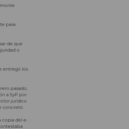
iamonte
nte para
sar de que
eguridad o
e entregó los
brero pasado,
ón a SyP por
ctor jurídico
e concretó.
a copia del e-
 contestaba