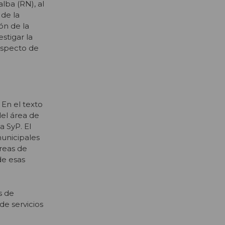
lba (RN), al
 de la
ón de la
stigar la
respecto de
 En el texto
del área de
a SyP. El
unicipales
areas de
de esas
s de
e servicios