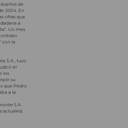
s dueños de
 de 2004. En
s cifras que
iudadana a
sta”. Un mes
contrato
 con la
e S.A., tuvo
udicó el
e los
plir su
es que Pedro
aba a la
monte S.A.
s actuales)