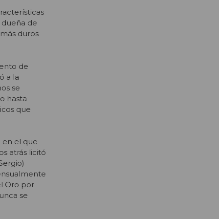
racterísticas
a dueña de
 más duros
mento de
ó a la
nos se
o hasta
ticos que
a
en el que
 atrás licitó
Sergio)
 mensualmente
el Oro por
unca se