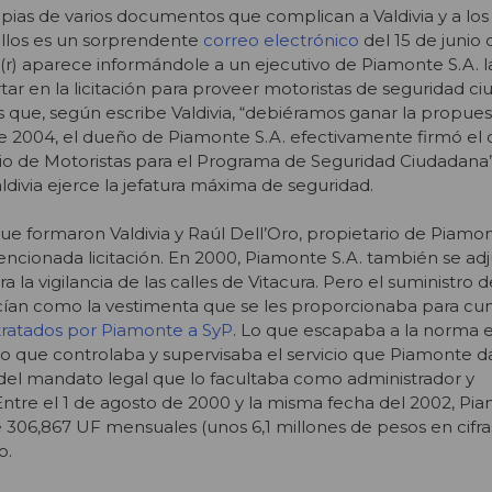
pias de varios documentos que complican a Valdivia y a lo
llos es un sorprendente
correo electrónico
del 15 de junio
(r) aparece informándole a un ejecutivo de Piamonte S.A. la
ar en la licitación para proveer motoristas de seguridad c
s que, según escribe Valdivia, “debiéramos ganar la propue
 de 2004, el dueño de Piamonte S.A. efectivamente firmó el 
cio de Motoristas para el Programa de Seguridad Ciudadana”
divia ejerce la jefatura máxima de seguridad.
e formaron Valdivia y Raúl Dell’Oro, propietario de Piamont
encionada licitación. En 2000, Piamonte S.A. también se adj
a la vigilancia de las calles de Vitacura. Pero el suministro d
cían como la vestimenta que se les proporcionaba para cum
ratados por Piamonte a SyP
. Lo que escapaba a la norma 
po que controlaba y supervisaba el servicio que Piamonte d
el mandato legal que lo facultaba como administrador y
ntre el 1 de agosto de 2000 y la misma fecha del 2002, Pia
306,867 UF mensuales (unos 6,1 millones de pesos en cifra
o.