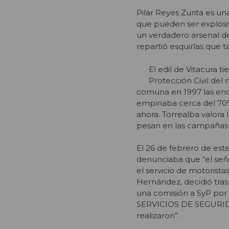
Pilar Reyes Zurita es un
que pueden ser explosiv
un verdadero arsenal d
repartió esquirlas que 
El edil de Vitacura t
Protección Civil del
comuna en 1997 las enc
empinaba cerca del 70%.
ahora. Torrealba valora 
pesan en las campañas 
El 26 de febrero de este
denunciaba que “el señor
el servicio de motorist
Hernández, decidió tras
una comisión a SyP por 
SERVICIOS DE SEGURID
realizaron”.