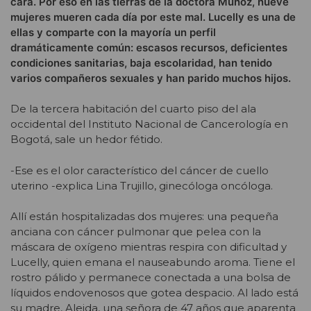
cara. Por eso en las tierras de la doctora Muñoz, nueve
mujeres mueren cada día por este mal. Lucelly es una de
ellas y comparte con la mayoría un perfil
dramáticamente común: escasos recursos, deficientes
condiciones sanitarias, baja escolaridad, han tenido
varios compañeros sexuales y han parido muchos hijos.
De la tercera habitación del cuarto piso del ala
occidental del Instituto Nacional de Cancerología en
Bogotá, sale un hedor fétido.
-Ese es el olor característico del cáncer de cuello
uterino -explica Lina Trujillo, ginecóloga oncóloga.
Allí están hospitalizadas dos mujeres: una pequeña
anciana con cáncer pulmonar que pelea con la
máscara de oxígeno mientras respira con dificultad y
Lucelly, quien emana el nauseabundo aroma. Tiene el
rostro pálido y permanece conectada a una bolsa de
líquidos endovenosos que gotea despacio. Al lado está
su madre, Aleida, una señora de 47 años que aparenta