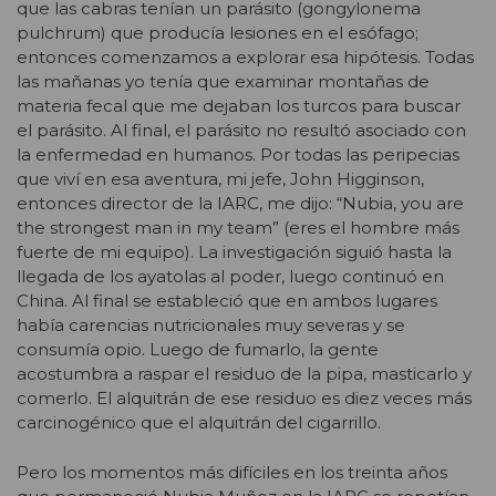
que las cabras tenían un parásito (gongylonema
pulchrum) que producía lesiones en el esófago;
entonces comenzamos a explorar esa hipótesis. Todas
las mañanas yo tenía que examinar montañas de
materia fecal que me dejaban los turcos para buscar
el parásito. Al final, el parásito no resultó asociado con
la enfermedad en humanos. Por todas las peripecias
que viví en esa aventura, mi jefe, John Higginson,
entonces director de la IARC, me dijo: “Nubia, you are
the strongest man in my team” (eres el hombre más
fuerte de mi equipo). La investigación siguió hasta la
llegada de los ayatolas al poder, luego continuó en
China. Al final se estableció que en ambos lugares
había carencias nutricionales muy severas y se
consumía opio. Luego de fumarlo, la gente
acostumbra a raspar el residuo de la pipa, masticarlo y
comerlo. El alquitrán de ese residuo es diez veces más
carcinogénico que el alquitrán del cigarrillo.
Pero los momentos más difíciles en los treinta años