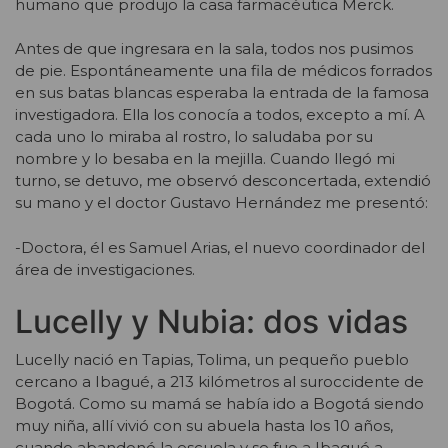
humano que produjo la casa farmacéutica Merck.
Antes de que ingresara en la sala, todos nos pusimos
de pie. Espontáneamente una fila de médicos forrados
en sus batas blancas esperaba la entrada de la famosa
investigadora. Ella los conocía a todos, excepto a mí. A
cada uno lo miraba al rostro, lo saludaba por su
nombre y lo besaba en la mejilla. Cuando llegó mi
turno, se detuvo, me observó desconcertada, extendió
su mano y el doctor Gustavo Hernández me presentó:
-Doctora, él es Samuel Arias, el nuevo coordinador del
área de investigaciones.
Lucelly y Nubia: dos vidas
Lucelly nació en Tapias, Tolima, un pequeño pueblo
cercano a Ibagué, a 213 kilómetros al suroccidente de
Bogotá. Como su mamá se había ido a Bogotá siendo
muy niña, allí vivió con su abuela hasta los 10 años,
cuando abandonó la escuela y se fue a Ibagué a