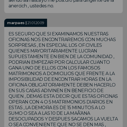
siendo asi hasta yo me postulo para dirigente de la
anercich , ustedes no.
marpaes |
21.01.2009
ES SEGURO QUE SI EXAMINAMOS NUESTRAS
OFICINAS NOS ENCONTRAREMOS CON MUCHAS
SORPRESAS , EN ESPECIAL LOS OF.CIVILES
QUIENES MAYORITARIAMENTE LUCRAN
SUPUESTAMENTE EN BIEN DE LA COMUNIDAD ,
PODRIAN EMPEZAR POR CALCULAR CUANTO
GANA UNO DE ELLOS CON LOS FAMOSOS
MATRIMONIOS A DOMICILIOS QUE FRENTE A LA
IMPOSIBILIDAD DE ENCONTRAR HORAS EN LA
OFICINA OBLIGATORIAMENTE DEBEN HACERLO
EN SUS CASAS ADIVINEN EN BENEFICIO DE
QUIEN , DEMAS ESTA DECIR QUE ESTAS OFICINAS
OPERAN CON 4 O 5 MATRIMONIOS DIARIOS EN
ESTAS , LA DEMORA ES DE 15 MINUTOS A LO
SUMO O SEA A LAS 10 DE LA MAÃ‘ANA
DESOCUPADOS Y DESPUES SACAMOS LA VUELTA
O SEA CONVENIENTE QUE NO SE DEN MAS ,