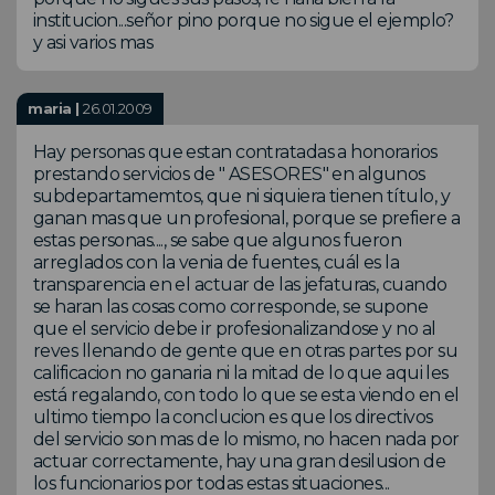
institucion...señor pino porque no sigue el ejemplo?
y asi varios mas
maria |
26.01.2009
Hay personas que estan contratadas a honorarios
prestando servicios de " ASESORES" en algunos
subdepartamemtos, que ni siquiera tienen título, y
ganan mas que un profesional, porque se prefiere a
estas personas...., se sabe que algunos fueron
arreglados con la venia de fuentes, cuál es la
transparencia en el actuar de las jefaturas, cuando
se haran las cosas como corresponde, se supone
que el servicio debe ir profesionalizandose y no al
reves llenando de gente que en otras partes por su
calificacion no ganaria ni la mitad de lo que aqui les
está regalando, con todo lo que se esta viendo en el
ultimo tiempo la conclucion es que los directivos
del servicio son mas de lo mismo, no hacen nada por
actuar correctamente, hay una gran desilusion de
los funcionarios por todas estas situaciones...