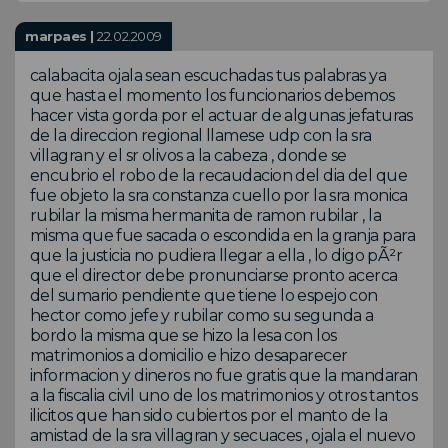
marpaes |
22.02.2009
calabacita ojala sean escuchadas tus palabras ya
que hasta el momento los funcionarios debemos
hacer vista gorda por el actuar de algunas jefaturas
de la direccion regional llamese udp con la sra
villagran y el sr olivos a la cabeza , donde se
encubrio el robo de la recaudacion del dia del que
fue objeto la sra constanza cuello por la sra monica
rubilar la misma hermanita de ramon rubilar , la
misma que fue sacada o escondida en la granja para
que la justicia no pudiera llegar a ella , lo digo pÃ²r
que el director debe pronunciarse pronto acerca
del sumario pendiente que tiene lo espejo con
hector como jefe y rubilar como su segunda a
bordo la misma que se hizo la lesa con los
matrimonios a domicilio e hizo desaparecer
informacion y dineros no fue gratis que la mandaran
a la fiscalia civil uno de los matrimonios y otros tantos
ilicitos que han sido cubiertos por el manto de la
amistad de la sra villagran y secuaces , ojala el nuevo