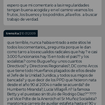
espero que mi comentario a las irregularidades
tengan buena acogida y en el camino veamos los
frutos , los buenos y los podridos .,alla ellos . a buscar
trabajo de verdad.
trensita |
10.01.2009
que terrible, nunca habia entrado a este sitios lei
todos los comentarios,,, pregunta porque le dan
como tarro a los escualidos radicales que hay? e casi
3.000 funcionarios hay 15 en todo el pais?? y los
socialistas? como Bugueño,y unos cuantos
Directivos? y Directores Regionales?, DC como Arcos
que tiene todo Huerfanos plagados de ellos desde
el Jefe de la Unidad Juridica, y todos sus migos de
bancada? y que decir de los PPD que hicieron nata
desde el año 90 al 2004 o nadie se acuerda? de
Humberto Miranda?, Lucia VillagrÃ n? la famosa
Betty y el puestaso sin titulo de Rodrigo Diaz?'''????
y el Vice Pdte de la Anercich el Sr Muñoz Socialista?
maratonica carrera de auxiliar estafeta hasta el 90 y