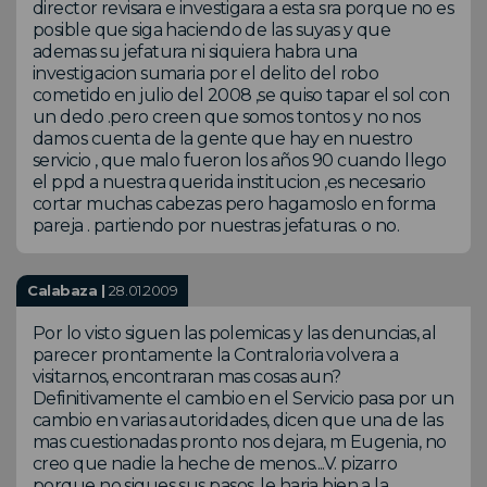
director revisara e investigara a esta sra porque no es
posible que siga haciendo de las suyas y que
ademas su jefatura ni siquiera habra una
investigacion sumaria por el delito del robo
cometido en julio del 2008 ,se quiso tapar el sol con
un dedo .pero creen que somos tontos y no nos
damos cuenta de la gente que hay en nuestro
servicio , que malo fueron los años 90 cuando llego
el ppd a nuestra querida institucion ,es necesario
cortar muchas cabezas pero hagamoslo en forma
pareja . partiendo por nuestras jefaturas. o no.
Calabaza |
28.01.2009
Por lo visto siguen las polemicas y las denuncias, al
parecer prontamente la Contraloria volvera a
visitarnos, encontraran mas cosas aun?
Definitivamente el cambio en el Servicio pasa por un
cambio en varias autoridades, dicen que una de las
mas cuestionadas pronto nos dejara, m Eugenia, no
creo que nadie la heche de menos....V. pizarro
porque no sigues sus pasos, le haria bien a la