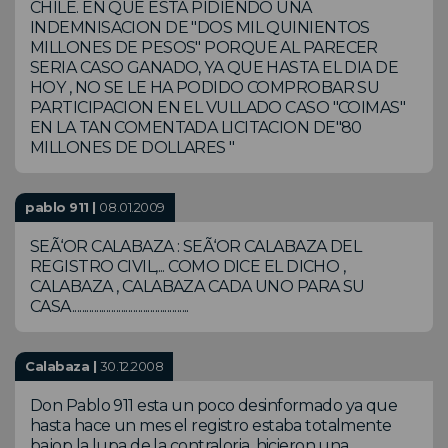
CHILE. EN QUE ESTA PIDIENDO UNA
INDEMNISACION DE "DOS MIL QUINIENTOS
MILLONES DE PESOS" PORQUE AL PARECER
SERIA CASO GANADO, YA QUE HASTA EL DIA DE
HOY , NO SE LE HA PODIDO COMPROBAR SU
PARTICIPACION EN EL VULLADO CASO "COIMAS"
EN LA TAN COMENTADA LICITACION DE"80
MILLONES DE DOLLARES "
pablo 911 |
08.01.2009
SEÃ‘OR CALABAZA : SEÃ‘OR CALABAZA DEL
REGISTRO CIVIL,... COMO DICE EL DICHO ,
CALABAZA , CALABAZA CADA UNO PARA SU
CASA................................................
Calabaza |
30.12.2008
Don Pablo 911 esta un poco desinformado ya que
hasta hace un mes el registro estaba totalmente
bajop la lupa de la contraloria, hicieron una