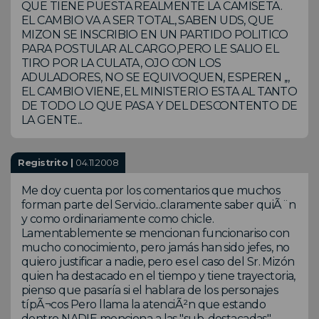
QUE TIENE PUESTA REALMENTE LA CAMISETA.
EL CAMBIO VA A SER TOTAL, SABEN UDS, QUE
MIZON SE INSCRIBIO EN UN PARTIDO POLITICO
PARA POSTULAR AL CARGO,PERO LE SALIO EL
TIRO POR LA CULATA, OJO CON LOS
ADULADORES, NO SE EQUIVOQUEN, ESPEREN ,,,
EL CAMBIO VIENE, EL MINISTERIO ESTA AL TANTO
DE TODO LO QUE PASA Y DEL DESCONTENTO DE
LA GENTE...
Registrito |
04.11.2008
Me doy cuenta por los comentarios que muchos
forman parte del Servicio...claramente saber quiÃ¨n
y como ordinariamente como chicle.
Lamentablemente se mencionan funcionariso con
mucho conocimiento, pero jamás han sido jefes, no
quiero justificar a nadie, pero es el caso del Sr. Mizón
quien ha destacado en el tiempo y tiene trayectoria,
pienso que pasaría si el hablara de los personajes
típÃ¬cos Pero llama la atenciÃ²n que estando
dentro NADIE menciona a las "sub-destacadas"