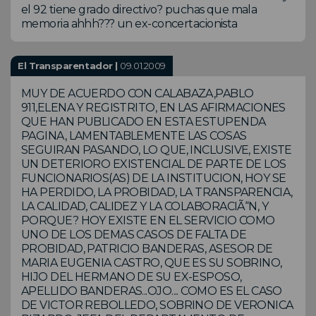
el 92 tiene grado directivo? puchas que mala
memoria ahhh??? un ex-concertacionista
El Transparentador |
09.01.2009
MUY DE ACUERDO CON CALABAZA,PABLO
911,ELENA Y REGISTRITO, EN LAS AFIRMACIONES
QUE HAN PUBLICADO EN ESTA ESTUPENDA
PAGINA, LAMENTABLEMENTE LAS COSAS
SEGUIRAN PASANDO, LO QUE, INCLUSIVE, EXISTE
UN DETERIORO EXISTENCIAL DE PARTE DE LOS
FUNCIONARIOS(AS) DE LA INSTITUCION, HOY SE
HA PERDIDO, LA PROBIDAD, LA TRANSPARENCIA,
LA CALIDAD, CALIDEZ Y LA COLABORACIÃ“N, Y
PORQUE? HOY EXISTE EN EL SERVICIO COMO
UNO DE LOS DEMAS CASOS DE FALTA DE
PROBIDAD, PATRICIO BANDERAS, ASESOR DE
MARIA EUGENIA CASTRO, QUE ES SU SOBRINO,
HIJO DEL HERMANO DE SU EX-ESPOSO,
APELLIDO BANDERAS...OJO.... COMO ES EL CASO
DE VICTOR REBOLLEDO, SOBRINO DE VERONICA