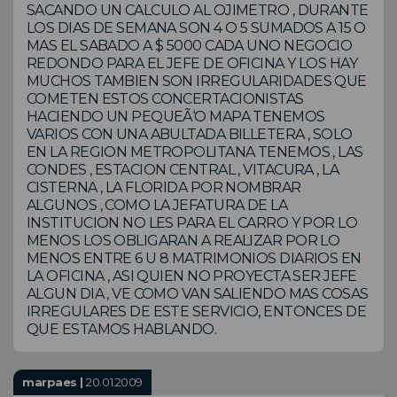
SACANDO UN CALCULO AL OJIMETRO , DURANTE
LOS DIAS DE SEMANA SON 4 O 5 SUMADOS A 15 O
MAS EL SABADO A $ 5000 CADA UNO NEGOCIO
REDONDO PARA EL JEFE DE OFICINA Y LOS HAY
MUCHOS TAMBIEN SON IRREGULARIDADES QUE
COMETEN ESTOS CONCERTACIONISTAS
HACIENDO UN PEQUEÃ‘O MAPA TENEMOS
VARIOS CON UNA ABULTADA BILLETERA , SOLO
EN LA REGION METROPOLITANA TENEMOS , LAS
CONDES , ESTACION CENTRAL , VITACURA , LA
CISTERNA , LA FLORIDA POR NOMBRAR
ALGUNOS , COMO LA JEFATURA DE LA
INSTITUCION NO LES PARA EL CARRO Y POR LO
MENOS LOS OBLIGARAN A REALIZAR POR LO
MENOS ENTRE 6 U 8 MATRIMONIOS DIARIOS EN
LA OFICINA , ASI QUIEN NO PROYECTA SER JEFE
ALGUN DIA , VE COMO VAN SALIENDO MAS COSAS
IRREGULARES DE ESTE SERVICIO, ENTONCES DE
QUE ESTAMOS HABLANDO.
marpaes |
20.01.2009