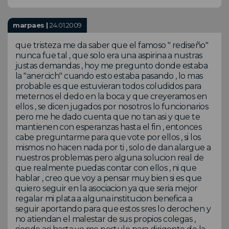
marpaes |
24.01.2009
que tristeza me da saber que el famoso " rediseño"
nunca fue tal , que solo era una aspirina a nustras
justas demandas , hoy me pregunto donde estaba
la "anercich" cuando esto estaba pasando , lo mas
probable es que estuvieran todos coludidos para
meternos el dedo en la boca y que creyeramos en
ellos , se dicen jugados por nosotros lo funcionarios
pero me he dado cuenta que no tan asi y que te
mantienen con esperanzas hasta el fin , entonces
cabe preguntarme para que vote por ellos , si los
mismos no hacen nada por ti , solo de dan alargue a
nuestros problemas pero alguna solucion real de
que realmente puedas contar con ellos , ni que
hablar , creo que voy a pensar muy bien si es que
quiero seguir en la asociacion ya que seria mejor
regalar mi plata a alguna institucion benefica a
seguir aportando para que estos sres lo derochen y
no atiendan el malestar de sus propios colegas ,