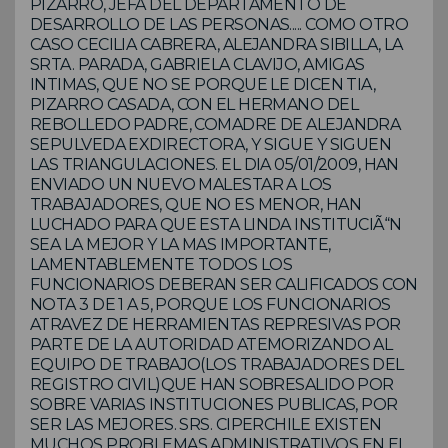
PIZARRO, JEFA DEL DEPARTAMENTO DE
DESARROLLO DE LAS PERSONAS..... COMO OTRO
CASO CECILIA CABRERA, ALEJANDRA SIBILLA, LA
SRTA. PARADA, GABRIELA CLAVIJO, AMIGAS
INTIMAS, QUE NO SE PORQUE LE DICEN TIA,
PIZARRO CASADA, CON EL HERMANO DEL
REBOLLEDO PADRE, COMADRE DE ALEJANDRA
SEPULVEDA EXDIRECTORA, Y SIGUE Y SIGUEN
LAS TRIANGULACIONES. EL DIA 05/01/2009, HAN
ENVIADO UN NUEVO MALESTAR A LOS
TRABAJADORES, QUE NO ES MENOR, HAN
LUCHADO PARA QUE ESTA LINDA INSTITUCIÃ“N
SEA LA MEJOR Y LA MAS IMPORTANTE,
LAMENTABLEMENTE TODOS LOS
FUNCIONARIOS DEBERAN SER CALIFICADOS CON
NOTA 3 DE 1 A 5, PORQUE LOS FUNCIONARIOS
ATRAVEZ DE HERRAMIENTAS REPRESIVAS POR
PARTE DE LA AUTORIDAD ATEMORIZANDO AL
EQUIPO DE TRABAJO(LOS TRABAJADORES DEL
REGISTRO CIVIL)QUE HAN SOBRESALIDO POR
SOBRE VARIAS INSTITUCIONES PUBLICAS, POR
SER LAS MEJORES. SRS. CIPERCHILE EXISTEN
MUCHOS PROBLEMAS ADMINISTRATIVOS EN EL