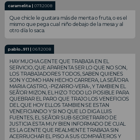
caramelita |
07.11.2008
Que chicle le gustara más de menta o fruta, o es el
mismo que pega cual niño debajo de la mesa y al
otro día lo saca.
pablo..911 |
06.11.2008
HAY MUCHA GENTE QUE TRABAJA EN EL
SERVICIO, QUE APARENTA SER LO QUE NO SON,
LOS TRABAJADORES TODOS, SABEN QUIENES
SON Y COMO HAN HECHO CARRERA, LA SEÃ‘ORA
MARIA CASTRO, -PIZARRO-VERA-, Y TAMBIEN EL
SEÃ‘OR MIZON, EL HIZO TODO LO POSIBLE PARA
QUEBRAR EL PARO QUE TRAJO LOS VENEFICIOS
DEL QUE HOY ELLOS TAMBIEN SE ESTAN
VENEFICIANDO Y SI NO QUE LO DIGA LUIS
FUENTES, EL SEÃ‘OR SUB-SECRETRARIO DE
JUSTICIA ESTA MUY BIEN INFORMADO DE CUAL
ES LA GENTE QUE REALMENTE TRABAJA SIN
ACERRUCHAR EL PISO A SUS COMPAÃ‘EROS Y