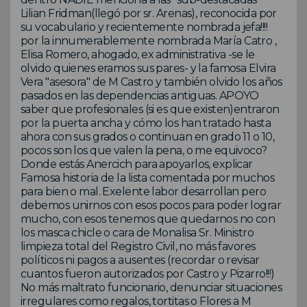
Lilian Fridman(llegó por sr. Arenas), reconocida por
su vocabulario y recientemente nombrada jefa!!!!
por la innumerablemente nombrada María Catro ,
Elisa Romero, ahogado, ex administrativa -se le
olvido quienes eramos sus pares- y la famosa Elvira
Vera "asesora" de M Castro y también olvido los años
pasados en las dependencias antiguas. APOYO
saber que profesionales (si es que existen)entraron
por la puerta ancha y cómo los han tratado hasta
ahora con sus grados o continuan en grado 11 o 10,
pocos son los que valen la pena, o me equivoco?
Donde estás Anercich para apoyarlos, explicar
Famosa historia de la lista comentada por muchos
para bien o mal. Exelente labor desarrollan pero
debemos unirnos con esos pocos para poder lograr
mucho, con esos tenemos que quedarnos no con
los masca chicle o cara de Monalisa Sr. Ministro
limpieza total del Registro Civil, no más favores
políticos ni pagos a ausentes (recordar o revisar
cuantos fueron autorizados por Castro y Pizarro!!!)
No más maltrato funcionario, denunciar situaciones
irregulares como regalos, tortitas o Flores a M