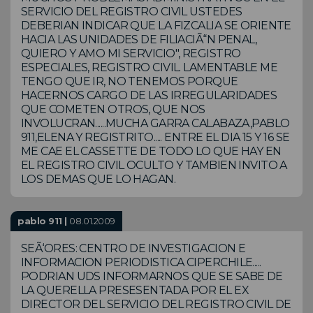
SERVICIO DEL REGISTRO CIVIL USTEDES
DEBERIAN INDICAR QUE LA FIZCALIA SE ORIENTE
HACIA LAS UNIDADES DE FILIACIÃ“N PENAL,
QUIERO Y AMO MI SERVICIO", REGISTRO
ESPECIALES, REGISTRO CIVIL. LAMENTABLE ME
TENGO QUE IR, NO TENEMOS PORQUE
HACERNOS CARGO DE LAS IRREGULARIDADES
QUE COMETEN OTROS, QUE NOS
INVOLUCRAN......MUCHA GARRA CALABAZA,PABLO
911,ELENA Y REGISTRITO..... ENTRE EL DIA 15 Y 16 SE
ME CAE EL CASSETTE DE TODO LO QUE HAY EN
EL REGISTRO CIVIL OCULTO Y TAMBIEN INVITO A
LOS DEMAS QUE LO HAGAN.
pablo 911 |
08.01.2009
SEÃ‘ORES: CENTRO DE INVESTIGACION E
INFORMACION PERIODISTICA CIPERCHILE.....
PODRIAN UDS INFORMARNOS QUE SE SABE DE
LA QUERELLA PRESESENTADA POR EL EX
DIRECTOR DEL SERVICIO DEL REGISTRO CIVIL DE