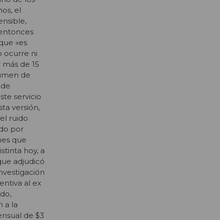
os, el
ensible,
 entonces
 que «es
 ocurre ni
r más de 15
lumen de
 de
ste servicio
ta versión,
el ruido
ado por
nes que
stinta hoy, a
 que adjudicó
investigación
entiva al ex
rdo,
 a la
ensual de $3