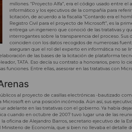
millones. “Proyecto Alfa”, era el código usado entre el 
informático y los ejecutivos de la compañía para referir
licitación, de acuerdo a la fiscalía “Contardo era el ho
Registro Civil para el proyecto de Microsoft”, es la prim
entrega un ingeniero que conoció de las tratativas y q
interrogantes sobre la transparencia del proceso. Sus 
coinciden con los datos recogidos de numerosas fuent
aseguran que el rol del experto en informática no se li
elaboración de las bases de la licitación de plataforma tec
leador, TATA. Eso decía su contrato a honorarios, pero lo ci
funciones. Entre ellas, asesorar en las tratativas con Micro
Arenas
blicos al proyecto de casillas electrónicas -bautizado com
 a Microsoft en una posición incómoda. Aún así, sus ejecutiv
ir adelante en las tratativas con el gobierno. Ya había deja
ca cuando en octubre de 2007 tuvo lugar una de las reuni
n la oficina de Alejandro Barros, secretario ejecutivo de la Es
 Ministerio de Economía, que si bien no llevaba el detalle d