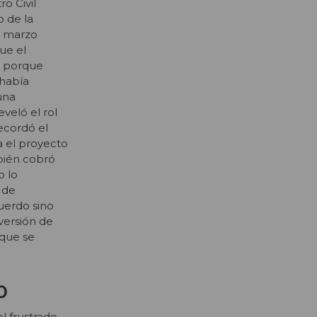
o Civil
o de la
n marzo
ue el
o porque
 había
una
eveló el rol
ecordó el
a el proyecto
mbién cobró
o lo
 de
cuerdo sino
 versión de
 que se
o
el frustrado