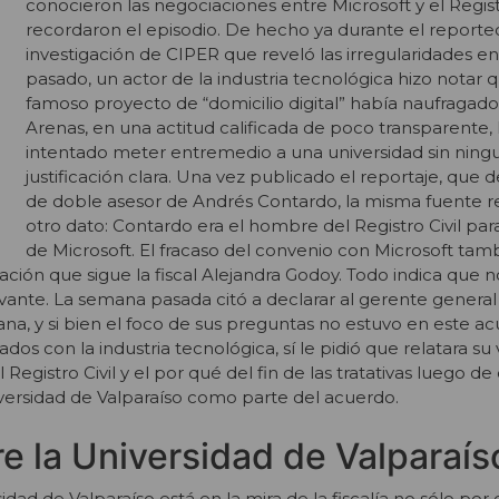
conocieron las negociaciones entre Microsoft y el Registr
recordaron el episodio. De hecho ya durante el reporte
investigación de CIPER que reveló las irregularidades e
pasado, un actor de la industria tecnológica hizo notar q
famoso proyecto de “domicilio digital” había naufragad
Arenas, en una actitud calificada de poco transparente,
intentado meter entremedio a una universidad sin ning
justificación clara. Una vez publicado el reportaje, que d
de doble asesor de Andrés Contardo, la misma fuente r
otro dato: Contardo era el hombre del Registro Civil par
de Microsoft. El fracaso del convenio con Microsoft ta
gación que sigue la fiscal Alejandra Godoy. Todo indica que n
evante. La semana pasada citó a declarar al gerente general
ana, y si bien el foco de sus preguntas no estuvo en este a
dos con la industria tecnológica, sí le pidió que relatara su
Registro Civil y el por qué del fin de las tratativas luego de
niversidad de Valparaíso como parte del acuerdo.
re la Universidad de Valparaís
dad de Valparaíso está en la mira de la fiscalía no sólo por 