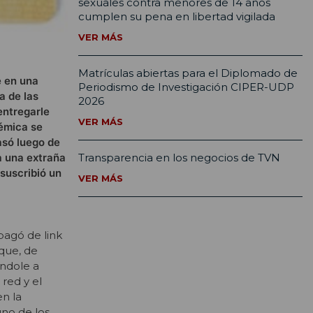
sexuales contra menores de 14 años
cumplen su pena en libertad vigilada
VER MÁS
Matrículas abiertas para el Diplomado de
e en una
Periodismo de Investigación CIPER-UDP
a de las
2026
entregarle
VER MÁS
lémica se
asó luego de
Transparencia en los negocios de TVN
a una extraña
 suscribió un
VER MÁS
pagó de link
 que, de
ándole a
red y el
en la
uno de los