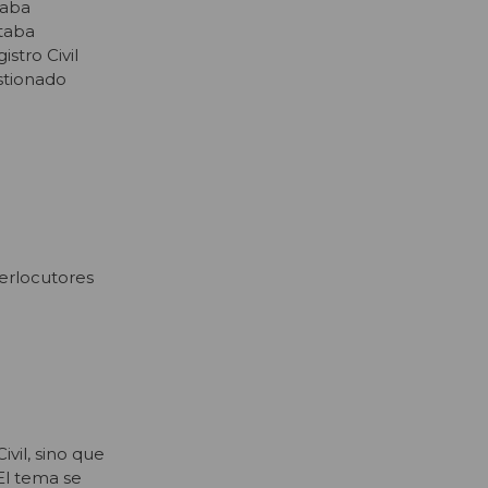
taba
staba
stro Civil
stionado
terlocutores
vil, sino que
El tema se