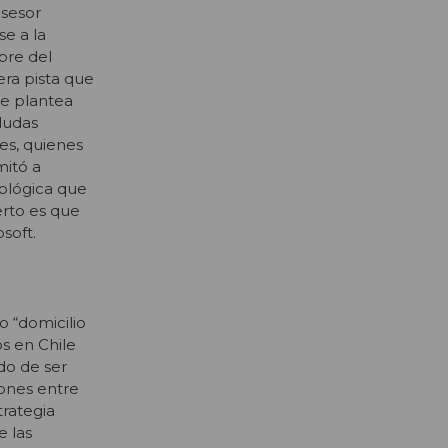
asesor
se a la
mbre del
era pista que
ue plantea
dudas
es, quienes
mitó a
nológica que
erto es que
soft.
o “domicilio
os en Chile
do de ser
ones entre
trategia
e las