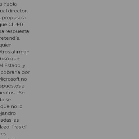
a había
ual director,
s propuso a
 que CIPER
na respuesta
retendía.
quier
Otros afirman
quiso que
l Estado, y
 cobraría por
Microsoft no
ispuestos a
ientos. –Se
ta se
 que no lo
ejandro
adas las
lazo.
Tras el
nes