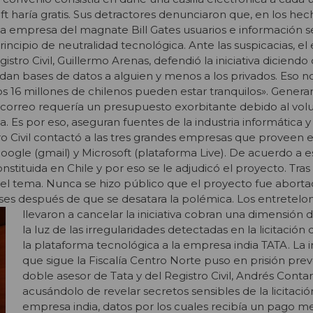
ft haría gratis. Sus detractores denunciaron que, en los hech
la empresa del magnate Bill Gates usuarios e información s
ncipio de neutralidad tecnológica. Ante las suspicacias, el
istro Civil, Guillermo Arenas, defendió la iniciativa diciendo
dan bases de datos a alguien y menos a los privados. Eso no
los 16 millones de chilenos pueden estar tranquilos». Genera
 correo requería un presupuesto exorbitante debido al vo
 Es por eso, aseguran fuentes de la industria informática y
ro Civil contactó a las tres grandes empresas que proveen e
oogle (gmail) y Microsoft (plataforma Live). De acuerdo a es
nstituida en Chile y por eso se le adjudicó el proyecto. Tras 
 del tema. Nunca se hizo público que el proyecto fue abort
ses después de que se desatara la polémica.
Los entretelo
llevaron a cancelar la iniciativa cobran una dimensión di
la luz de las irregularidades detectadas en la licitación
la plataforma tecnológica a la empresa india TATA. La 
que sigue la Fiscalía Centro Norte puso en prisión prev
doble asesor de Tata y del Registro Civil, Andrés Conta
acusándolo de revelar secretos sensibles de la licitación
empresa india, datos por los cuales recibía un pago m