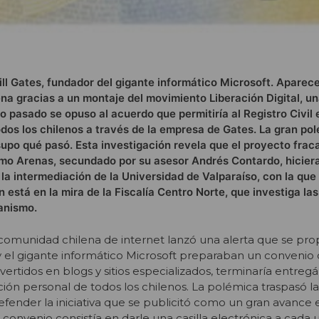
Bill Gates, fundador del gigante informático Microsoft. Aparec
ena gracias a un montaje del movimiento Liberación Digital, un
o pasado se opuso al acuerdo que permitiría al Registro Civil 
todos los chilenos a través de la empresa de Gates. La gran po
supo qué pasó. Esta investigación revela que el proyecto frac
ermo Arenas, secundado por su asesor Andrés Contardo, hicier
la intermediación de la Universidad de Valparaíso, con la que
está en la mira de la Fiscalía Centro Norte, que investiga las
ganismo.
comunidad chilena de internet lanzó una alerta que se pro
il y el gigante informático Microsoft preparaban un convenio
ertidos en blogs y sitios especializados, terminaría entreg
ón personal de todos los chilenos. La polémica traspasó la 
efender la iniciativa que se publicitó como un gran avance 
El convenio consistía en darle una casilla electrónica a cada 