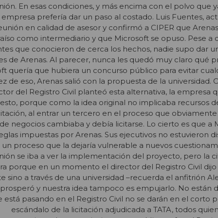
ión. En esas condiciones, y más encima con el polvo que y
 la empresa prefería dar un paso al costado. Luis Fuentes, act
reunión en calidad de asesor y confirmó a CIPER que Arena
raíso como intermediario y que Microsoft se opuso. Pese a
ntes que conocieron de cerca los hechos, nadie supo dar u
nes de Arenas. Al parecer, nunca les quedó muy claro qué p
t quería que hubiera un concurso público para evitar cual
z de eso, Arenas salió con la propuesta de la universidad. 
tor del Registro Civil planteó esta alternativa, la empresa 
Y esto, porque como la idea original no implicaba recursos de
icitación, al entrar un tercero en el proceso que obviamente
 de negocios cambiaba y debía licitarse. Lo cierto es que a 
reglas impuestas por Arenas. Sus ejecutivos no estuvieron d
 un proceso que la dejaría vulnerable a nuevos cuestionam
ión se iba a ver la implementación del proyecto, pero la ci
ra porque en un momento el director del Registro Civil dijo
e sino a través de una universidad –recuerda el anfitrión Al
 prosperó y nuestra idea tampoco es empujarlo. No están d
 está pasando en el Registro Civil no se darán en el corto p
escándalo de la licitación adjudicada a TATA, todos quie