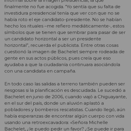
informal sobre la imagen presidencial, la que
finalmente no fue acogida. “Yo sentía que su falta de
investidura presidencial tenía que ver con que no se
había roto el eje candidato-presidente. No se habían
hecho los rituales –me refiero mediáticamente-, estos
símbolos que se tienen que sembrar para pasar de ser
un candidato horizontal a ser un presidente
horizontal”, recuerda el publicista. Entre otras cosas
cuestionó la imagen de Bachelet siempre rodeada de
gente en sus actos públicos, pues creía que eso
ayudaba a que la ciudadanía continuara asociándola
con una candidata en campaña.
En todo caso las salidas a terreno también pueden ser
riesgosas si la planificación es descuidada. Le sucedió a
Bachelet en junio de 2006, cuando viajó a Chiguayante,
en el sur del país, donde un aluvión aplastó a
pobladores y bomberos rescatistas. Cuando llegó, aún
había esperanzas de encontrar algún cuerpo con vida
usando una retroexcavadora: «Señora Michelle
Bachelet, ¿le puedo pedir un favor? ¿Se puede ir para