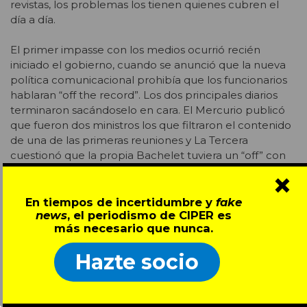
revistas, los problemas los tienen quienes cubren el
día a día.
El primer impasse con los medios ocurrió recién
iniciado el gobierno, cuando se anunció que la nueva
política comunicacional prohibía que los funcionarios
hablaran “off the record”. Los dos principales diarios
terminaron sacándoselo en cara. El Mercurio publicó
que fueron dos ministros los que filtraron el contenido
de una de las primeras reuniones y La Tercera
cuestionó que la propia Bachelet tuviera un “off” con
los periodistas de La Moneda. Esto último sucedió
×
durante una sorpresiva visita de la Presidenta a “La
Copucha”, como se llama la oficina donde trabajan los
En tiempos de incertidumbre y
fake
news
, el periodismo de CIPER es
reporteros.
más necesario que nunca.
Luego, los corresponsales extranjeros se quejaron
Hazte socio
públicamente porque no les contestaban los
llamados, les cancelaban entrevistas y les negaban
información, un problema que se arrastraba desde la
campaña. “Había mucho blindaje, era un triunfo tener