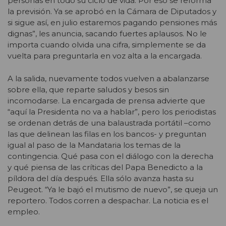
personas en todo su ciclo de vida. Por eso se reforma
la previsión. Ya se aprobó en la Cámara de Diputados y
si sigue así, en julio estaremos pagando pensiones más
dignas”, les anuncia, sacando fuertes aplausos. No le
importa cuando olvida una cifra, simplemente se da
vuelta para preguntarla en voz alta a la encargada.
A la salida, nuevamente todos vuelven a abalanzarse
sobre ella, que reparte saludos y besos sin
incomodarse. La encargada de prensa advierte que
“aquí la Presidenta no va a hablar”, pero los periodistas
se ordenan detrás de una balaustrada portátil –como
las que delinean las filas en los bancos- y preguntan
igual al paso de la Mandataria los temas de la
contingencia. Qué pasa con el diálogo con la derecha
y qué piensa de las críticas del Papa Benedicto a la
píldora del día después. Ella sólo avanza hasta su
Peugeot. “Ya le bajó el mutismo de nuevo”, se queja un
reportero. Todos corren a despachar. La noticia es el
empleo.