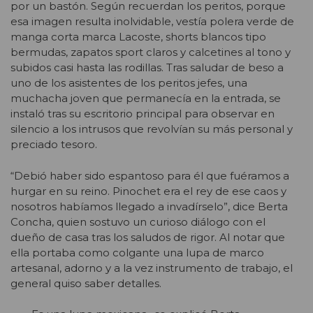
por un bastón. Según recuerdan los peritos, porque
esa imagen resulta inolvidable, vestía polera verde de
manga corta marca Lacoste, shorts blancos tipo
bermudas, zapatos sport claros y calcetines al tono y
subidos casi hasta las rodillas. Tras saludar de beso a
uno de los asistentes de los peritos jefes, una
muchacha joven que permanecía en la entrada, se
instaló tras su escritorio principal para observar en
silencio a los intrusos que revolvían su más personal y
preciado tesoro.
“Debió haber sido espantoso para él que fuéramos a
hurgar en su reino. Pinochet era el rey de ese caos y
nosotros habíamos llegado a invadírselo”, dice Berta
Concha, quien sostuvo un curioso diálogo con el
dueño de casa tras los saludos de rigor. Al notar que
ella portaba como colgante una lupa de marco
artesanal, adorno y a la vez instrumento de trabajo, el
general quiso saber detalles.