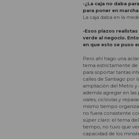
-¿La caja no daba par
para poner en marcha 
La caja daba en la medid
-Esos plazos realistas
verde al negocio. Ent
en que esto se puso e
Pero ahí hago una aclara
tema estrictamente de 
para soportar tantas int
calles de Santiago por 
ampliación del Metro y
además agregar en las 
viales, ciclovías y repar
mismo tiempo organizar 
no fuera consistente con
súper claro: el tema de
tiempo, no tuvo que ver 
capacidad de los ministe