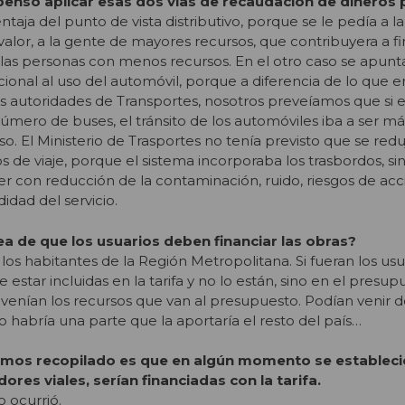
pensó aplicar esas dos vías de recaudación de dineros 
ntaja del punto de vista distributivo, porque se le pedía a 
lor, a la gente de mayores recursos, que contribuyera a fi
 las personas con menos recursos. En el otro caso se apunt
cional al uso del automóvil, porque a diferencia de lo que e
s autoridades de Transportes, nosotros preveíamos que si e
número de buses, el tránsito de los automóviles iba a ser m
uso. El Ministerio de Trasportes no tenía previsto que se red
 de viaje, porque el sistema incorporaba los trasbordos, si
er con reducción de la contaminación, ruido, riesgos de acc
dad del servicio.
a de que los usuarios deben financiar las obras?
 los habitantes de la Región Metropolitana. Si fueran los usua
 estar incluidas en la tarifa y no lo están, sino en el presupu
enían los recursos que van al presupuesto. Podían venir d
o habría una parte que la aportaría el resto del país…
emos recopilado es que en algún momento se estableci
ores viales, serían financiadas con la tarifa.
o ocurrió.