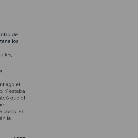
entro de
tana los
alles,
s
ntiago el
o. Y estaba
nteó que el
ue
e costo. En
én la