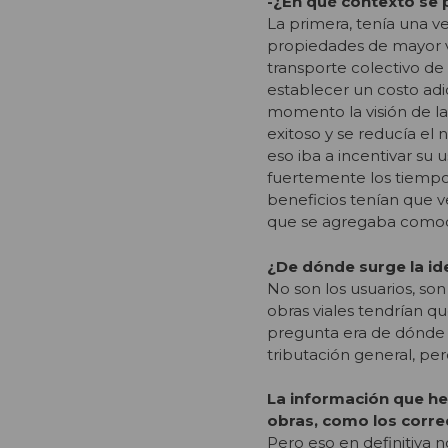
-¿En qué contexto se 
La primera, tenía una ve
propiedades de mayor va
transporte colectivo de
establecer un costo adi
momento la visión de la
exitoso y se reducía el 
eso iba a incentivar su 
fuertemente los tiempos
beneficios tenían que v
que se agregaba comodi
¿De dónde surge la ide
No son los usuarios, son
obras viales tendrían que
pregunta era de dónde v
tributación general, per
La información que h
obras, como los corred
Pero eso en definitiva n