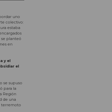
abordar uno
te colectivo:
tura estaba
s encargados
s se planteó
ones en
a y el
bsidiar el
io se supuso
ó para la
la Región
ad de una
l terremoto