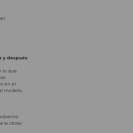
ser
s y después
n lo que
 se
do en el
al modelo,
 gobierno
 la obras.