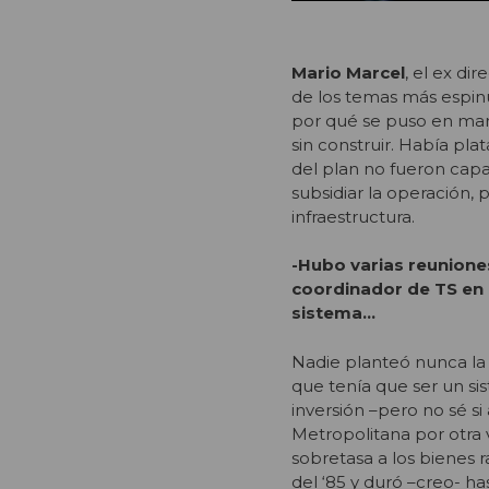
Mario Marcel
, el ex di
de los temas más espinu
por qué se puso en mar
sin construir. Había pla
del plan no fueron capa
subsidiar la operación, 
infraestructura.
-Hubo varias reuniones
coordinador de TS en 
sistema…
Nadie planteó nunca la 
que tenía que ser un sis
inversión –pero no sé si
Metropolitana por otra v
sobretasa a los bienes 
del ‘85 y duró –creo- ha