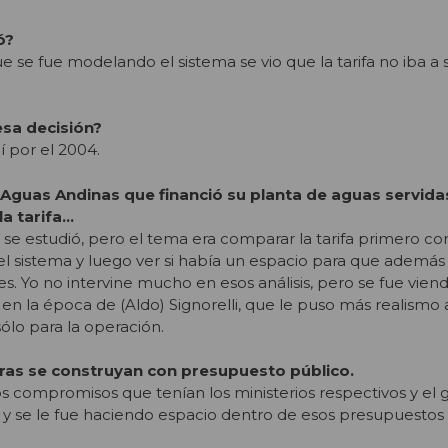
ó?
 se fue modelando el sistema se vio que la tarifa no iba a 
sa decisión?
 por el 2004.
Aguas Andinas que financió su planta de aguas servida
la tarifa…
 se estudió, pero el tema era comparar la tarifa primero co
el sistema y luego ver si había un espacio para que además
nes. Yo no intervine mucho en esos análisis, pero se fue vien
n la época de (Aldo) Signorelli, que le puso más realismo 
sólo para la operación.
bras se construyan con presupuesto público.
los compromisos que tenían los ministerios respectivos y el
 y se le fue haciendo espacio dentro de esos presupuestos a