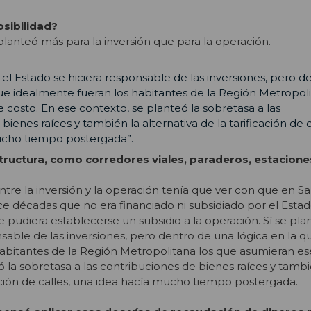
osibilidad?
planteó más para la inversión que para la operación.
 el Estado se hiciera responsable de las inversiones, pero d
ue idealmente fueran los habitantes de la Región Metropoli
costo. En ese contexto, se planteó la sobretasa a las
ienes raíces y también la alternativa de la tarificación de c
ucho tiempo postergada”.
structura, como corredores viales, paraderos, estacione
ntre la inversión y la operación tenía que ver con que en Sa
ce décadas que no era financiado ni subsidiado por el Estad
e pudiera establecerse un subsidio a la operación. Sí se pla
nsable de las inversiones, pero dentro de una lógica en la q
abitantes de la Región Metropolitana los que asumieran es
ó la sobretasa a las contribuciones de bienes raíces y tambi
cación de calles, una idea hacía mucho tiempo postergada.