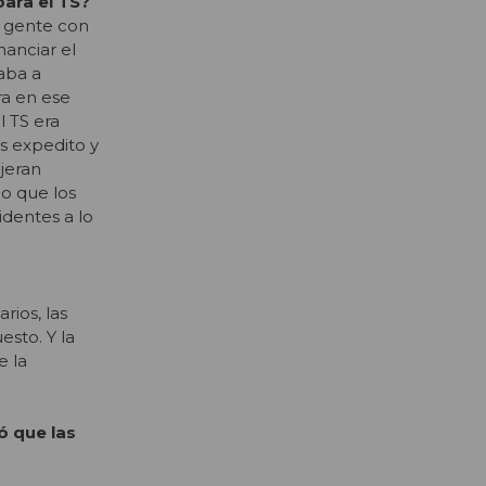
para el TS?
la gente con
nanciar el
aba a
ra en ese
l TS era
ás expedito y
ujeran
no que los
identes a lo
rios, las
esto. Y la
e la
ó que las