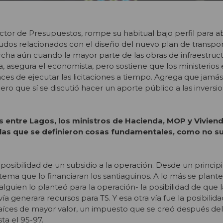
rector de Presupuestos, rompe su habitual bajo perfil para 
dos relacionados con el diseño del nuevo plan de transpor
cha aún cuando la mayor parte de las obras de infraestruc
ta, asegura el economista, pero sostiene que los ministerio
ces de ejecutar las licitaciones a tiempo. Agrega que jamá
pero que sí se discutió hacer un aporte público a las inversi
 entre Lagos, los ministros de Hacienda, MOP y Viviend
las que se definieron cosas fundamentales, como no su
posibilidad de un subsidio a la operación. Desde un princip
tema que lo financiaran los santiaguinos. A lo más se plante
 alguien lo planteó para la operación- la posibilidad de que 
ía generara recursos para TS. Y esa otra vía fue la posibilid
raíces de mayor valor, un impuesto que se creó después de
sta el 95-97.