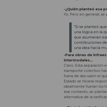
-¿Quién planteó esa p
Yo. Pero en general, se 
“Sí se planteó que
una lógica en la q
que asumieran ese 
contribuciones de b
una idea hacía m
-Para obras de infrae
intermodales…
Claro. Esta separación e
transporte colectivo ha
fuera de discusión el qu
Estado se hiciera respo
idealmente fueran los h
ese contexto, se plante
alternativa de la tarifi