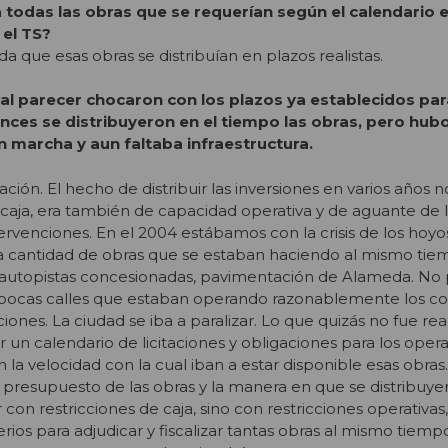
a todas las obras que se requerían según el calendario 
el TS?
a que esas obras se distribuían en plazos realistas.
 al parecer chocaron con los plazos ya establecidos par
onces se distribuyeron en el tiempo las obras, pero hub
n marcha y aun faltaba infraestructura.
ción. El hecho de distribuir las inversiones en varios años n
caja, era también de capacidad operativa y de aguante de 
ervenciones. En el 2004 estábamos con la crisis de los hoyo
la cantidad de obras que se estaban haciendo al mismo tie
 autopistas concesionadas, pavimentación de Alameda. No 
pocas calles que estaban operando razonablemente los co
aciones. La ciudad se iba a paralizar. Lo que quizás no fue real
un calendario de licitaciones y obligaciones para los ope
 la velocidad con la cual iban a estar disponible esas obras
l presupuesto de las obras y la manera en que se distribuye
con restricciones de caja, sino con restricciones operativas,
rios para adjudicar y fiscalizar tantas obras al mismo tiemp