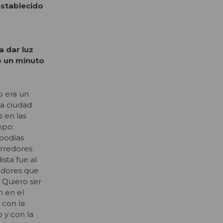
establecido
a dar luz
o un minuto
o era un
la ciudad
s en las
mpo:
podías
rredores
ista fue al
radores que
. Quiero ser
n en el
 con la
o y con la