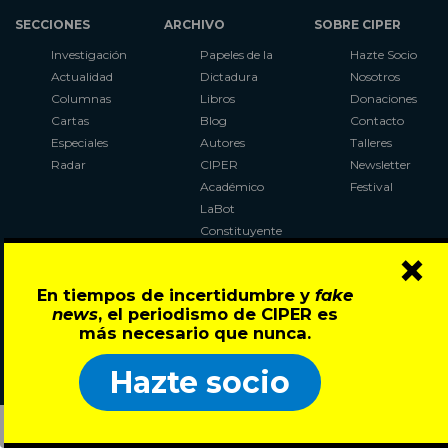
SECCIONES
ARCHIVO
SOBRE CIPER
Investigación
Papeles de la
Hazte Socio
Actualidad
Dictadura
Nosotros
Columnas
Libros
Donaciones
Cartas
Blog
Contacto
Especiales
Autores
Talleres
Radar
CIPER
Newsletter
Académico
Festival
LaBot
Constituyente
×
Al Plebiscito
con CIPER
En tiempos de incertidumbre y
fake
news
, el periodismo de CIPER es
Síguenos en:
más necesario que nunca.
Hazte socio