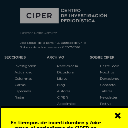
Director: Pedro Ramírez
José Miguel de la Barra 412, Santiago de Chile
Todos los derechos reservados © 2007-2026
SECCIONES
ARCHIVO
SOBRE CIPER
Investigación
Papeles de la
Hazte Socio
Actualidad
Dictadura
Nosotros
Columnas
Libros
Donaciones
Cartas
Blog
Contacto
Especiales
Autores
Talleres
Radar
CIPER
Newsletter
Académico
Festival
×
LaBot
Constituyente
En tiempos de incertidumbre y
fake
Al Plebiscito