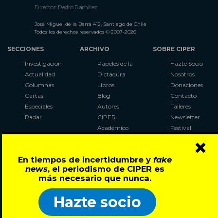
Director: Pedro Ramírez
José Miguel de la Barra 412, Santiago de Chile
Todos los derechos reservados © 2007-2026
SECCIONES
ARCHIVO
SOBRE CIPER
Investigación
Papeles de la
Hazte Socio
Actualidad
Dictadura
Nosotros
Columnas
Libros
Donaciones
Cartas
Blog
Contacto
Especiales
Autores
Talleres
Radar
CIPER
Newsletter
Académico
Festival
×
LaBot
Constituyente
En tiempos de incertidumbre y
fake
Al Plebiscito
news
, el periodismo de CIPER es
con CIPER
más necesario que nunca.
Síguenos en:
Hazte socio