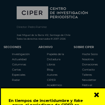
Director: Pedro Ramírez
José Miguel de la Barra 412, Santiago de Chile
Todos los derechos reservados © 2007-2026
SECCIONES
ARCHIVO
SOBRE CIPER
Investigación
Papeles de la
Hazte Socio
Actualidad
Dictadura
Nosotros
Columnas
Libros
Donaciones
Cartas
Blog
Contacto
Especiales
Autores
Talleres
Radar
CIPER
Newsletter
Académico
Festival
×
LaBot
Constituyente
En tiempos de incertidumbre y
fake
Al Plebiscito