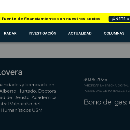
l fuente de financiamiento son nuestros socios.
¡ÚNETE a
RADAR
INVESTIGACIÓN
ACTUALIDAD
COLUMNAS
Lovera
30.05.2026
manidades y licenciada en
"ABORDAR LA BRECHA DIGITAL
d Alberto Hurtado. Doctora
POSIBILIDAD DE FORTALECER 
sidad de Deusto. Académica
Bono del gas: 
ral Valparaíso del
 Humanísticos USM.