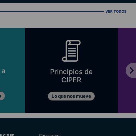
VER TODOS
 a
Principios de
CIPER
s
Lo que nos mueve
E CIPER
Síguenos en: