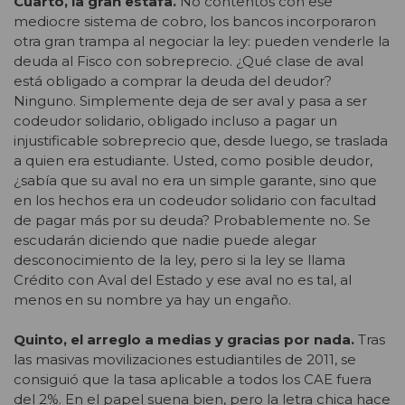
Cuarto, la gran estafa.
No contentos con ese
mediocre sistema de cobro, los bancos incorporaron
otra gran trampa al negociar la ley: pueden venderle la
deuda al Fisco con sobreprecio. ¿Qué clase de aval
está obligado a comprar la deuda del deudor?
Ninguno. Simplemente deja de ser aval y pasa a ser
codeudor solidario, obligado incluso a pagar un
injustificable sobreprecio que, desde luego, se traslada
a quien era estudiante. Usted, como posible deudor,
¿sabía que su aval no era un simple garante, sino que
en los hechos era un codeudor solidario con facultad
de pagar más por su deuda? Probablemente no. Se
escudarán diciendo que nadie puede alegar
desconocimiento de la ley, pero si la ley se llama
Crédito con Aval del Estado y ese aval no es tal, al
menos en su nombre ya hay un engaño.
Quinto, el arreglo a medias y gracias por nada.
Tras
las masivas movilizaciones estudiantiles de 2011, se
consiguió que la tasa aplicable a todos los CAE fuera
del 2%. En el papel suena bien, pero la letra chica hace