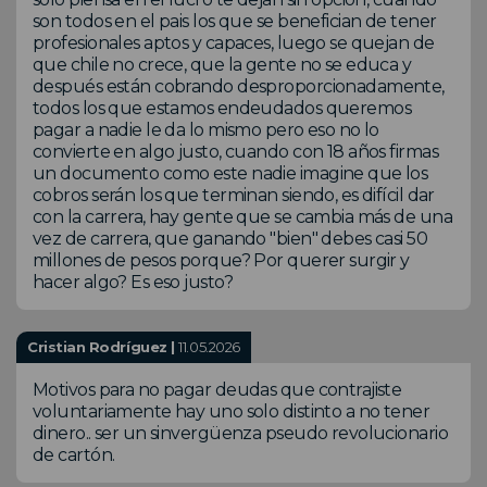
son todos en el pais los que se benefician de tener
profesionales aptos y capaces, luego se quejan de
que chile no crece, que la gente no se educa y
después están cobrando desproporcionadamente,
todos los que estamos endeudados queremos
pagar a nadie le da lo mismo pero eso no lo
convierte en algo justo, cuando con 18 años firmas
un documento como este nadie imagine que los
cobros serán los que terminan siendo, es difícil dar
con la carrera, hay gente que se cambia más de una
vez de carrera, que ganando "bien" debes casi 50
millones de pesos porque? Por querer surgir y
hacer algo? Es eso justo?
Cristian Rodríguez |
11.05.2026
Motivos para no pagar deudas que contrajiste
voluntariamente hay uno solo distinto a no tener
dinero.. ser un sinvergüenza pseudo revolucionario
de cartón.