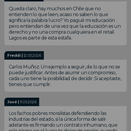
Queda claro, hay muchos en Chile que no
entienden lo que leen, acaso no saben lo que
significa la palabra lucro? Yo pagué mi educación
pero entiendan de una vez que la educación es un
derecho y no una compra cualquiera en el retail.
Lagos es parte de esta estafa.
Freddi |
12.05.2026
Carlos Muñoz. Un ejemplo a seguir, de lo que no se
puede justificar. Antes de asumir un compromiso,
cada uno tiene la posibilidad de decidir. Si aceptaste,
tienes que cumplir.
José |
11.05.2026
Los fachos pobres moralistas defendiendo las
industrias del estado, si la única forma de salir
adelante es firmando un contrato inhumano, que
solo piensa en el lucro te dejan sin opción, cuando