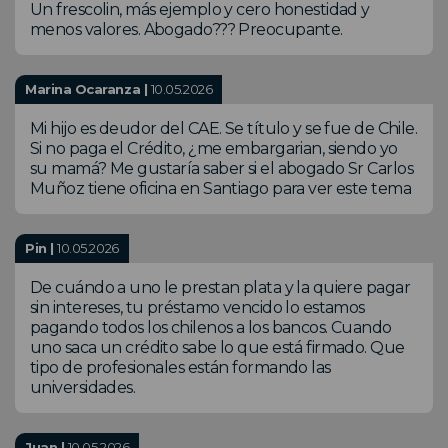
Un frescolin, más ejemplo y cero honestidad y
menos valores. Abogado??? Preocupante.
Marina Ocaranza |
10.05.2026
Mi hijo es deudor del CAE. Se título y se fue de Chile.
Si no paga el Crédito, ¿me embargarian, siendo yo
su mamá? Me gustaría saber si el abogado Sr Carlos
Muñoz tiene oficina en Santiago para ver este tema
Pin |
10.05.2026
De cuándo a uno le prestan plata y la quiere pagar
sin intereses, tu préstamo vencido lo estamos
pagando todos los chilenos a los bancos. Cuando
uno saca un crédito sabe lo que está firmado. Que
tipo de profesionales están formando las
universidades.
Juan |
10.05.2026