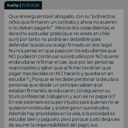
Kathy |
13.05.2026
Que sinvergüenza el abogado, con su "pobrecitos
niños que firmaron un contrato y ahora no quieren
o no deben pagarlo" . Mezcla dos cosas distintas, el
derecho a estudiar gratis (que no existe en chile
aun) por tanto no podria ser debatible para
defender la postura vs algo firmado en doc legal.
Nunca penso en que pasa con los estudiantes que
NO pudieron continuar sus estudios por NO querer
endeudarse ni firmar el cae, que por ser personas
responsables y saber que al firmar tendrían que
pagar mas decidieron NO hacerlo y quedaron sin
estudiar? ¿Porque se les debe perdonar la deuda a
personas que desde un principio sabian que
estaban firmando, se educaron, consiguieron su
titulo profesional, trabajaron y aun asi no pagaron?
En ese escenario es super injusto para quienes no se
quisieron endeudar y postergaron sus estudios.
Además hay prioridades en la vida, si la prioridad es
estudiar bien y paguelo, pero porque justo despues
de asumir la responsabilidad del pago, sus