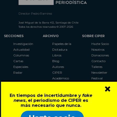
Director: Pedro Ramírez
José Miguel de la Barra 412, Santiago de Chile
Todos los derechos reservados © 2007-2026
SECCIONES
ARCHIVO
SOBRE CIPER
Investigación
Papeles de la
Hazte Socio
Actualidad
Dictadura
Nosotros
Columnas
Libros
Donaciones
Cartas
Blog
Contacto
Especiales
Autores
Talleres
Radar
CIPER
Newsletter
Académico
Festival
×
LaBot
Constituyente
En tiempos de incertidumbre y
fake
Al Plebiscito
news
, el periodismo de CIPER es
con CIPER
más necesario que nunca.
Síguenos en: