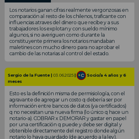
Los notarios ganan cifras realmente vergonzosas en
comparación al resto de los chilenos, traficante con
influencias atraves del dinero que recibe y a sus
trabajadores los explotan y con sueldo mínimo
algunos, si no averiguen como durante la
constituyente primera los notarios mandaban
maletines con mucho dinero para no aprobar el
cambio de las notarias al control del estado.
Sergio de la Fuente |
03.06.2025
|
Socio/a 4 años y 6
meses
Esto es la definición misma de permisiología, con el
agravante de agregar un costo q debería ser por
información entre bancos de datos (ya certificados)
q no necesitan una nueva firma (lo único q hace un
notario-a). COBRAR x DEMORAR y gastar en papel
por una certificación q puede y debe ser digital y
obtenible directamente del registro donde algún
notario lo haya guardado (de acuerdo a la ley).