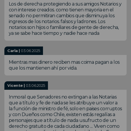
Los de derecha protegiendo a sus amigos Notarios y
con interese creados. como tienen mayoria en el
senado no permitiran cambios que disminuya los
ingresos de los notarios. falsos y ladrones. Los
notarios son hijos o familiares de gente de derecha,
ya se sabe hace tiempo y nadie hace nada
Carla |
03.06.2025
Mientras mas dinero reciben mas coima pagan a los
que los mantienen ahí por vida.
Vicente |
03.06.2025
Inmoral que Senadores no extingan a las Notarias
que a título y fe de nada se les atribuye un valor a
la función de ministro de fé, solo en paises corruptos
y con Dueños como Chile, existen estás regalías a
personajes que a título de nada usufructo de un
derecho gratuito de cada ciudadano .... Viven como