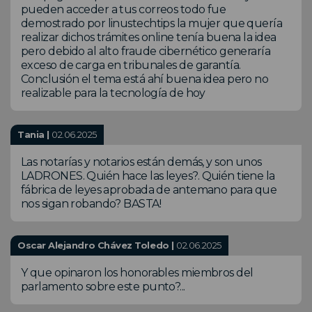
pueden acceder a tus correos todo fue
demostrado por linustechtips la mujer que quería
realizar dichos trámites online tenía buena la idea
pero debido al alto fraude cibernético generaría
exceso de carga en tribunales de garantía.
Conclusión el tema está ahí buena idea pero no
realizable para la tecnología de hoy
Tania |
02.06.2025
Las notarías y notarios están demás, y son unos
LADRONES. Quién hace las leyes?. Quién tiene la
fábrica de leyes aprobada de antemano para que
nos sigan robando? BASTA!
Oscar Alejandro Chávez Toledo |
02.06.2025
Y que opinaron los honorables miembros del
parlamento sobre este punto?...