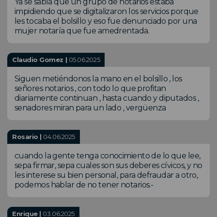
Ya se sabía que un grupo de notarios estaba
impidiendo que se digitalizaron los servicios porque
les tocaba el bolsillo y eso fue denunciado por una
mujer notaría que fue amedrentada.
Claudio Gomez |
05.06.2025
Siguen metiéndonos la mano en el bolsillo , los
señores notarios , con todo lo que profitan
diariamente continuan , hasta cuando y diputados ,
senadores miran para un lado , vergüenza
Rosario |
04.06.2025
cuando la gente tenga conocimiento de lo que lee,
sepa firmar, sepa cuales son sus deberes cívicos, y no
les interese su bien personal, para defraudar a otro,
podemos hablar de no tener notarios.-
Enrique |
03.06.2025