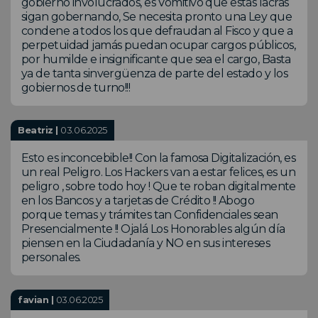
gobierno involucrados, es Vomitivo que estas lacras
sigan gobernando, Se necesita pronto una Ley que
condene a todos los que defraudan al Fisco y que a
perpetuidad jamás puedan ocupar cargos públicos,
por humilde e insignificante que sea el cargo, Basta
ya de tanta sinvergüenza de parte del estado y los
gobiernos de turno!!!
Beatriz |
03.06.2025
Esto es inconcebible!! Con la famosa Digitalización, es
un real Peligro. Los Hackers van a estar felices, es un
peligro , sobre todo hoy ! Que te roban digitalmente
en los Bancos y a tarjetas de Crédito !! Abogo
porque temas y trámites tan Confidenciales sean
Presencialmente !! Ojalá Los Honorables algún día
piensen en la Ciudadanía y NO en sus intereses
personales.
favian |
03.06.2025