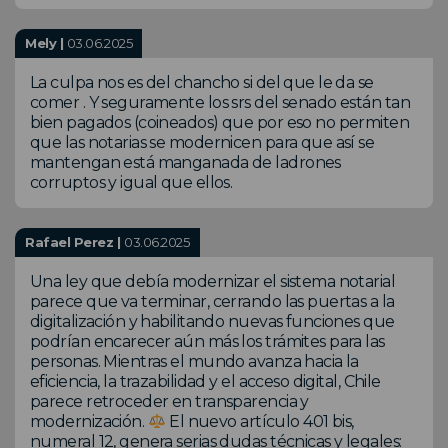
Mely |
03.06.2025
La culpa nos es del chancho si del que le da se
comer . Y seguramente los srs del senado están tan
bien pagados (coineados) que por eso no permiten
que las notarias se modernicen para que así se
mantengan está manganada de ladrones
corruptos y igual que ellos.
Rafael Perez |
03.06.2025
Una ley que debía modernizar el sistema notarial
parece que va terminar, cerrando las puertas a la
digitalización y habilitando nuevas funciones que
podrían encarecer aún más los trámites para las
personas. Mientras el mundo avanza hacia la
eficiencia, la trazabilidad y el acceso digital, Chile
parece retroceder en transparencia y
modernización.
El nuevo artículo 401 bis,
numeral 12, genera serias dudas técnicas y legales: