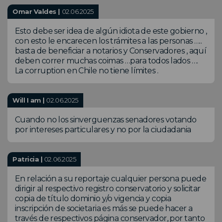
Omar Valdes |
02.06.2025
Esto debe ser idea de algún idiota de este gobierno ,
con esto le encarecen los trámites a las personas …..
basta de beneficiar a notarios y Conservadores , aquí
deben correr muchas coimas …para todos lados ….
La corruption en Chile no tiene límites .
Will I am |
02.06.2025
Cuando no los sinverguenzas senadores votando
por intereses particulares y no por la ciudadania
Patricia |
02.06.2025
En relación a su reportaje cualquier persona puede
dirigir al respectivo registro conservatorio y solicitar
copia de título dominio y/o vigencia y copia
inscripción de societaria es más se puede hacer a
través de respectivos página conservador, por tanto