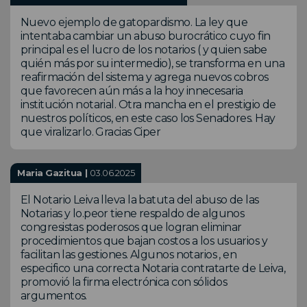
Nuevo ejemplo de gatopardismo. La ley que
intentaba cambiar un abuso burocrático cuyo fin
principal es el lucro de los notarios ( y quien sabe
quién más por su intermedio), se transforma en una
reafirmación del sistema y agrega nuevos cobros
que favorecen aún más a la hoy innecesaria
institución notarial. Otra mancha en el prestigio de
nuestros políticos, en este caso los Senadores. Hay
que viralizarlo. Gracias Ciper
Maria Gazitua |
03.06.2025
El Notario Leiva lleva la batuta del abuso de las
Notarias y lo.peor tiene respaldo de algunos
congresistas poderosos que logran eliminar
procedimientos que bajan costos a los usuarios y
facilitan las gestiones. Algunos notarios , en
especifico una correcta Notaria contratarte de Leiva,
promovió la firma electrónica con sólidos
argumentos.