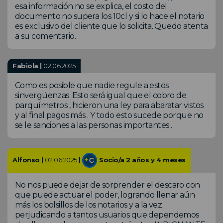
esa información no se explica, el costo del
documento no supera los 10cl y si lo hace el notario
es exclusivo del cliente que lo solicita. Quedo atenta
a su comentario.
Fabiola |
02.06.2025
Como es posible que nadie regule a estos
sinvergüenzas. Esto será igual que el cobro de
parquímetros , hicieron una ley para abaratar vistos
y al final pagos más . Y todo esto sucede porque no
se le sanciones a las personas importantes .
Alfonso |
02.06.2025
|
Socio/a 2 años y 4 meses
No nos puede dejar de sorprender el descaro con
que puede actuar el poder, logrando llenar aún
más los bolsillos de los notarios y a la vez
perjudicando a tantos usuarios que dependemos