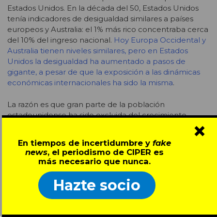
Estados Unidos. En la década del 50, Estados Unidos
tenía indicadores de desigualdad similares a países
europeos y Australia: el 1% más rico concentraba cerca
del 10% del ingreso nacional.
Hoy Europa Occidental y
Australia tienen niveles similares, pero en Estados
Unidos la desigualdad ha aumentado a pasos de
gigante, a pesar de que la exposición a las dinámicas
económicas internacionales ha sido la misma
.
La razón es que gran parte de la población
estadounidense ha sido excluida del crecimiento
×
económico por las políticas implementadas. Si bien el
crecimiento promedio en Estados Unidos entre 1980 y
En tiempos de incertidumbre y
fake
2014 fue 1.5%,
los ingresos de los individuos
news
, el periodismo de CIPER es
pertenecientes al 0.1% más rico se multiplicaron por
más necesario que nunca.
300, mientras que los ingresos de las personas en 50%
inferior se estancaron en sus niveles iniciales
. El
Hazte socio
resultado: la porción de los ingresos que se apropia el
50% inferior cayó del 21% al 11%, mientras que los
ingresos del 1% pasaron de representar el 10% del